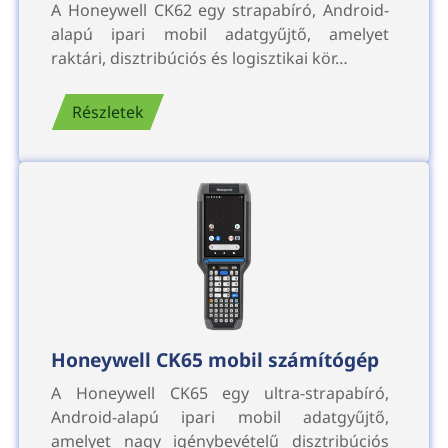
A Honeywell CK62 egy strapabíró, Android-
alapú ipari mobil adatgyűjtő, amelyet
raktári, disztribúciós és logisztikai kör…
Részletek
Honeywell CK65 mobil számítógép
A Honeywell CK65 egy ultra-strapabíró,
Android-alapú ipari mobil adatgyűjtő,
amelyet nagy igénybevételű disztribúciós