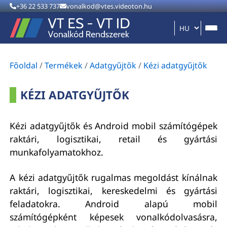
+36 22 533 737
vonalkod@vtes.videoton.hu
Főoldal
/
Termékek
/
Adatgyűjtők
/
Kézi adatgyűjtők
KÉZI ADATGYŰJTŐK
Kézi adatgyűjtők és Android mobil számítógépek
raktári, logisztikai, retail és gyártási
munkafolyamatokhoz.
A kézi adatgyűjtők rugalmas megoldást kínálnak
raktári, logisztikai, kereskedelmi és gyártási
feladatokra. Android alapú mobil
számítógépként képesek vonalkódolvasásra,