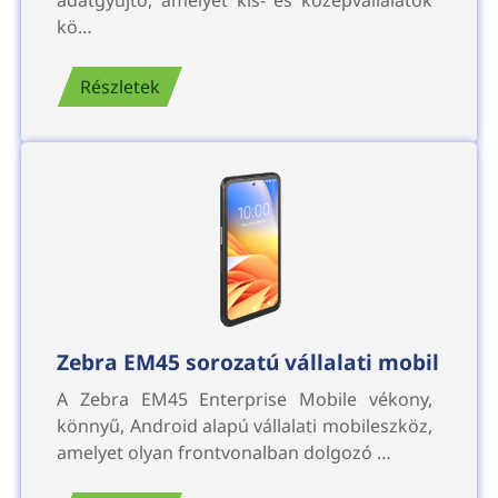
adatgyűjtő, amelyet kis- és középvállalatok
kö…
Részletek
Zebra EM45 sorozatú vállalati mobil
A Zebra EM45 Enterprise Mobile vékony,
könnyű, Android alapú vállalati mobileszköz,
amelyet olyan frontvonalban dolgozó …