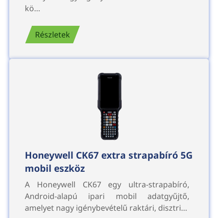
kö…
Részletek
Honeywell CK67 extra strapabíró 5G
mobil eszköz
A Honeywell CK67 egy ultra-strapabíró,
Android-alapú ipari mobil adatgyűjtő,
amelyet nagy igénybevételű raktári, disztri…