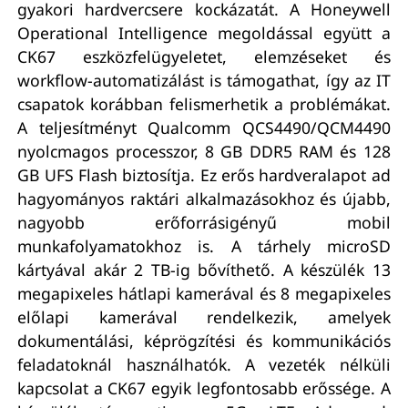
gyakori hardvercsere kockázatát. A Honeywell
Operational Intelligence megoldással együtt a
CK67 eszközfelügyeletet, elemzéseket és
workflow-automatizálást is támogathat, így az IT
csapatok korábban felismerhetik a problémákat.
A teljesítményt Qualcomm QCS4490/QCM4490
nyolcmagos processzor, 8 GB DDR5 RAM és 128
GB UFS Flash biztosítja. Ez erős hardveralapot ad
hagyományos raktári alkalmazásokhoz és újabb,
nagyobb erőforrásigényű mobil
munkafolyamatokhoz is. A tárhely microSD
kártyával akár 2 TB-ig bővíthető. A készülék 13
megapixeles hátlapi kamerával és 8 megapixeles
előlapi kamerával rendelkezik, amelyek
dokumentálási, képrögzítési és kommunikációs
feladatoknál használhatók. A vezeték nélküli
kapcsolat a CK67 egyik legfontosabb erőssége. A