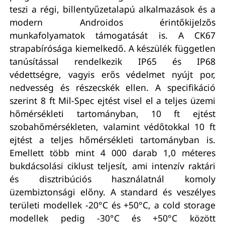
teszi a régi, billentyűzetalapú alkalmazások és a
modern Androidos érintőkijelzős
munkafolyamatok támogatását is. A CK67
strapabírósága kiemelkedő. A készülék független
tanúsítással rendelkezik IP65 és IP68
védettségre, vagyis erős védelmet nyújt por,
nedvesség és részecskék ellen. A specifikáció
szerint 8 ft Mil-Spec ejtést visel el a teljes üzemi
hőmérsékleti tartományban, 10 ft ejtést
szobahőmérsékleten, valamint védőtokkal 10 ft
ejtést a teljes hőmérsékleti tartományban is.
Emellett több mint 4 000 darab 1,0 méteres
bukdácsolási ciklust teljesít, ami intenzív raktári
és disztribúciós használatnál komoly
üzembiztonsági előny. A standard és veszélyes
területi modellek -20°C és +50°C, a cold storage
modellek pedig -30°C és +50°C között