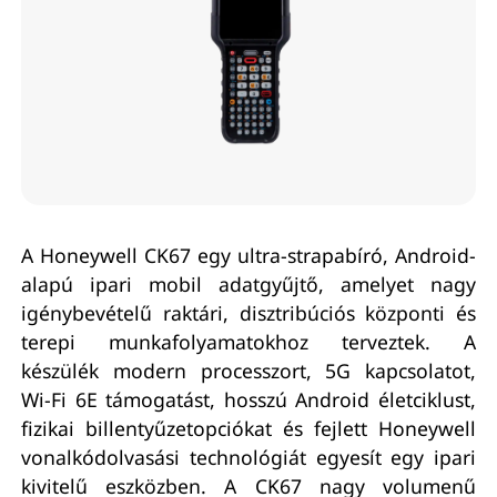
A Honeywell CK67 egy ultra-strapabíró, Android-
alapú ipari mobil adatgyűjtő, amelyet nagy
igénybevételű raktári, disztribúciós központi és
terepi munkafolyamatokhoz terveztek. A
készülék modern processzort, 5G kapcsolatot,
Wi-Fi 6E támogatást, hosszú Android életciklust,
fizikai billentyűzetopciókat és fejlett Honeywell
vonalkódolvasási technológiát egyesít egy ipari
kivitelű eszközben. A CK67 nagy volumenű