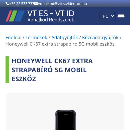
+36 22 533 737
vonalkod@vtes.videoton.hu
Főoldal
/
Termékek
/
Adatgyűjtők
/
Kézi adatgyűjtők
/
Honeywell CK67 extra strapabíró 5G mobil eszköz
HONEYWELL CK67 EXTRA
STRAPABÍRÓ 5G MOBIL
ESZKÖZ