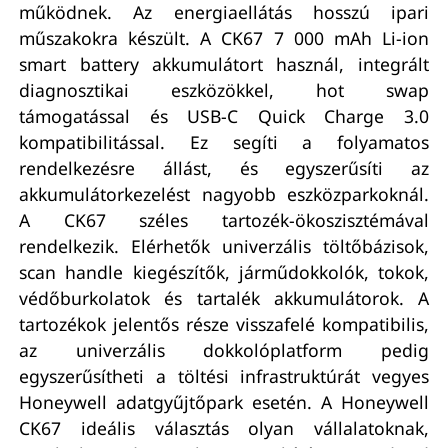
működnek. Az energiaellátás hosszú ipari
műszakokra készült. A CK67 7 000 mAh Li-ion
smart battery akkumulátort használ, integrált
diagnosztikai eszközökkel, hot swap
támogatással és USB-C Quick Charge 3.0
kompatibilitással. Ez segíti a folyamatos
rendelkezésre állást, és egyszerűsíti az
akkumulátorkezelést nagyobb eszközparkoknál.
A CK67 széles tartozék-ökoszisztémával
rendelkezik. Elérhetők univerzális töltőbázisok,
scan handle kiegészítők, járműdokkolók, tokok,
védőburkolatok és tartalék akkumulátorok. A
tartozékok jelentős része visszafelé kompatibilis,
az univerzális dokkolóplatform pedig
egyszerűsítheti a töltési infrastruktúrát vegyes
Honeywell adatgyűjtőpark esetén. A Honeywell
CK67 ideális választás olyan vállalatoknak,