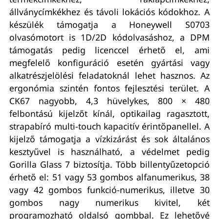
állványcímkékhez és távoli lokációs kódokhoz. A
készülék támogatja a Honeywell S0703
olvasómotort is 1D/2D kódolvasáshoz, a DPM
támogatás pedig licenccel érhető el, ami
megfelelő konfiguráció esetén gyártási vagy
alkatrészjelölési feladatoknál lehet hasznos. Az
ergonómia szintén fontos fejlesztési terület. A
CK67 nagyobb, 4,3 hüvelykes, 800 × 480
felbontású kijelzőt kínál, optikailag ragasztott,
strapabíró multi-touch kapacitív érintőpanellel. A
kijelző támogatja a vízkizárást és sok általános
kesztyűvel is használható, a védelmet pedig
Gorilla Glass 7 biztosítja. Több billentyűzetopció
érhető el: 51 vagy 53 gombos alfanumerikus, 38
vagy 42 gombos funkció-numerikus, illetve 30
gombos nagy numerikus kivitel, két
programozható oldalsó gombbal. Ez lehetővé