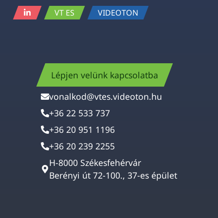
VT ES
VIDEOTON
Lépjen velünk kapcsolatba
vonalkod@vtes.videoton.hu
+36 22 533 737
+36 20 951 1196
+36 20 239 2255
H-8000 Székesfehérvár
Berényi út 72-100., 37-es épület