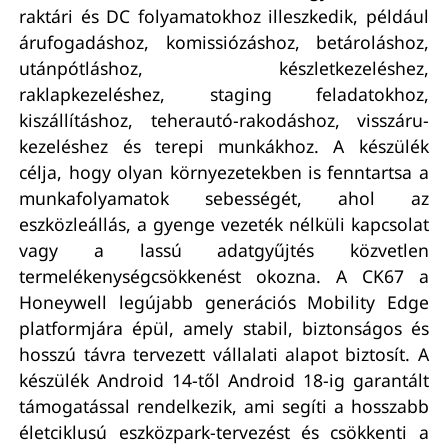
raktári és DC folyamatokhoz illeszkedik, például
árufogadáshoz, komissiózáshoz, betároláshoz,
utánpótláshoz, készletkezeléshez,
raklapkezeléshez, staging feladatokhoz,
kiszállításhoz, teherautó-rakodáshoz, visszáru-
kezeléshez és terepi munkákhoz. A készülék
célja, hogy olyan környezetekben is fenntartsa a
munkafolyamatok sebességét, ahol az
eszközleállás, a gyenge vezeték nélküli kapcsolat
vagy a lassú adatgyűjtés közvetlen
termelékenységcsökkenést okozna. A CK67 a
Honeywell legújabb generációs Mobility Edge
platformjára épül, amely stabil, biztonságos és
hosszú távra tervezett vállalati alapot biztosít. A
készülék Android 14-től Android 18-ig garantált
támogatással rendelkezik, ami segíti a hosszabb
életciklusú eszközpark-tervezést és csökkenti a