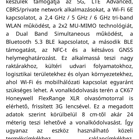
készülék támogatja az 5G, LTE Advanced,
CBRS/private network alkalmazásokat, a Wi-Fi 6E
kapcsolatot, a 2,4 GHz / 5 GHz / 6 GHz tri-band
WLAN működést, a 2x2 MU-MIMO technológiát,
a Dual Band Simultaneous működést, a
Bluetooth 5.3 BLE kapcsolatot, a második BLE
támogatást, az NFC-t és a kétsávos GNSS
helymeghatározást. Ez alkalmassá teszi nagy
raktárakhoz, kültéri udvari folyamatokhoz,
logisztikai területekhez és olyan környezetekhez,
ahol Wi-Fi és mobilhálózati kapcsolat egyaránt
szükséges lehet. A vonalkódolvasás terén a CK67
Honeywell FlexRange XLR olvasómotorral is
elérhető, frissített 3G lencsével. Ez a megadott
adatok szerint körülbelül 8 cm-től akár 24
méterig teszi lehetővé a vonalkódolvasást. Így
ugyanaz az eszköz használható közeli
termékcímkékhez, raklapcímkékhez,