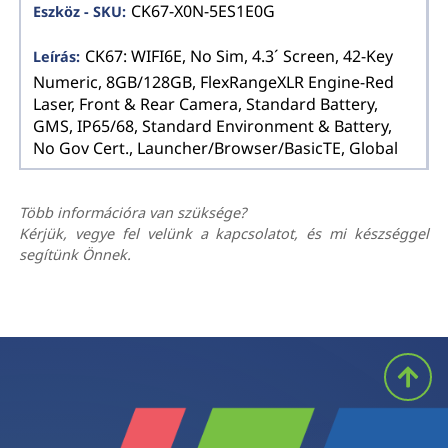
CK67-X0N-5ES1E0G
CK67: WIFI6E, No Sim, 4.3´ Screen, 42-Key
Numeric, 8GB/128GB, FlexRangeXLR Engine-Red
Laser, Front & Rear Camera, Standard Battery,
GMS, IP65/68, Standard Environment & Battery,
No Gov Cert., Launcher/Browser/BasicTE, Global
Több információra van szüksége?
Kérjük, vegye fel velünk a kapcsolatot, és mi készséggel
segítünk Önnek.