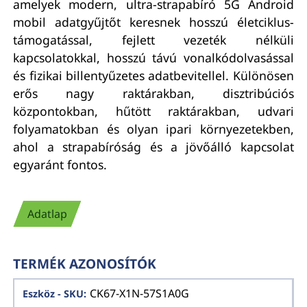
amelyek modern, ultra-strapabíró 5G Android
mobil adatgyűjtőt keresnek hosszú életciklus-
támogatással, fejlett vezeték nélküli
kapcsolatokkal, hosszú távú vonalkódolvasással
és fizikai billentyűzetes adatbevitellel. Különösen
erős nagy raktárakban, disztribúciós
központokban, hűtött raktárakban, udvari
folyamatokban és olyan ipari környezetekben,
ahol a strapabíróság és a jövőálló kapcsolat
egyaránt fontos.
Adatlap
TERMÉK AZONOSÍTÓK
CK67-X1N-57S1A0G