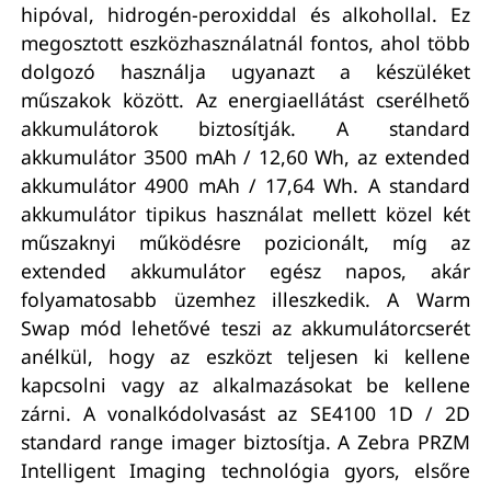
hipóval, hidrogén-peroxiddal és alkohollal. Ez
megosztott eszközhasználatnál fontos, ahol több
dolgozó használja ugyanazt a készüléket
műszakok között. Az energiaellátást cserélhető
akkumulátorok biztosítják. A standard
akkumulátor 3500 mAh / 12,60 Wh, az extended
akkumulátor 4900 mAh / 17,64 Wh. A standard
akkumulátor tipikus használat mellett közel két
műszaknyi működésre pozicionált, míg az
extended akkumulátor egész napos, akár
folyamatosabb üzemhez illeszkedik. A Warm
Swap mód lehetővé teszi az akkumulátorcserét
anélkül, hogy az eszközt teljesen ki kellene
kapcsolni vagy az alkalmazásokat be kellene
zárni. A vonalkódolvasást az SE4100 1D / 2D
standard range imager biztosítja. A Zebra PRZM
Intelligent Imaging technológia gyors, elsőre