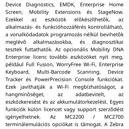
Device Diagnostics, EMDK, Enterprise Home
Screen, Mobility Extensions és StageNow.
Ezekkel az eszközök előkészíthetők, az
alkalmazás- és funkcióhozzáférés kontrollálható,
a vonalkódadatok programozás nélkül bevihetők
meglévő alkalmazásokba, és diagnosztikai
tesztek futtathatók. Az opcionális Mobility DNA
Enterprise licenc további eszközöket nyit meg,
például Full Fusion, WorryFree Wi-Fi, Enterprise
Keyboard, Multi-Barcode Scanning, Device
Tracker és PowerPrecision Console funkciókat.
Ezek javíthatják a Wi-Fi megbízhatóságot, a
hangminőséget, az adatbevitelt, az
eszközkeresést és az akkumulátorkezelést. Egyes
funkciók külön licencet vagy support szerződést
igényelhetnek. Az MC2200 / MC2700
terminálemulációs opciókat is támogat. A Zebra