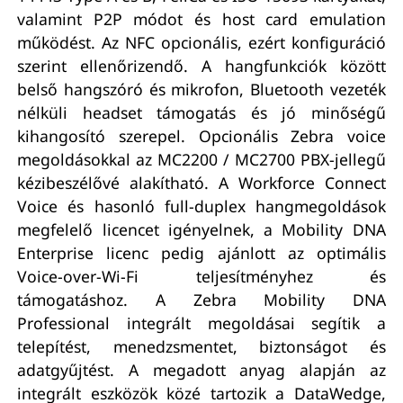
valamint P2P módot és host card emulation
működést. Az NFC opcionális, ezért konfiguráció
szerint ellenőrizendő. A hangfunkciók között
belső hangszóró és mikrofon, Bluetooth vezeték
nélküli headset támogatás és jó minőségű
kihangosító szerepel. Opcionális Zebra voice
megoldásokkal az MC2200 / MC2700 PBX-jellegű
kézibeszélővé alakítható. A Workforce Connect
Voice és hasonló full-duplex hangmegoldások
megfelelő licencet igényelnek, a Mobility DNA
Enterprise licenc pedig ajánlott az optimális
Voice-over-Wi-Fi teljesítményhez és
támogatáshoz. A Zebra Mobility DNA
Professional integrált megoldásai segítik a
telepítést, menedzsmentet, biztonságot és
adatgyűjtést. A megadott anyag alapján az
integrált eszközök közé tartozik a DataWedge,