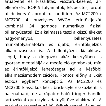
áruátvétel és kiszállítás, visszáru-kezelés, ár-
ellenőrzés, BOPIS folyamatok, kézbesítés, proof
of delivery és proof of condition. Az MC2200 /
MC2700 4 hüvelykes WVGA érintőkijelzőt
kombinál 34 gombos numerikus fizikai
billentyűzettel. Ez alkalmassá teszi a készülékeket
hagyományos, billentyűzetes
munkafolyamatokra és újabb, érintőkijelzős
alkalmazásokra is. A billentyűzet kialakítása
segíti, hogy a dolgozók akár kesztyűben is
gyorsan megtalálják a megfelelő gombokat, míg
az érintőkijelző lehetőséget ad a későbbi
alkalmazásmodernizációra. Fontos előny a „két
eszköz egyben” koncepció. Az MC2200 és
MC2700 klasszikus kézi, brick-style eszközként is
használható, de a rápattintható trigger handle
tartozékkal gun-style adatgyűjtővé alakítható. A
markolat szerszám nélkül felhelyezhető, és mivel