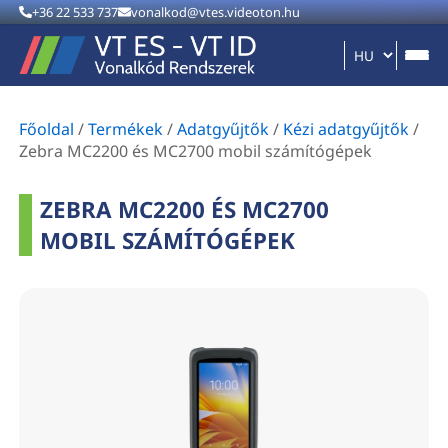
+36 22 533 737
vonalkod@vtes.videoton.hu
Főoldal
/
Termékek
/
Adatgyűjtők
/
Kézi adatgyűjtők
/
Zebra MC2200 és MC2700 mobil számítógépek
ZEBRA MC2200 ÉS MC2700
MOBIL SZÁMÍTÓGÉPEK