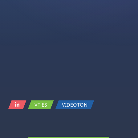
VT ES
VIDEOTON