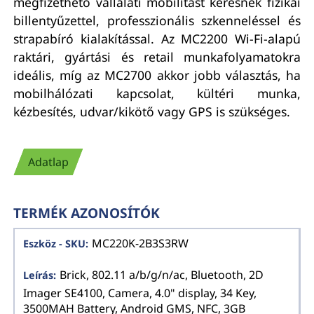
megfizethető vállalati mobilitást keresnek fizikai
billentyűzettel, professzionális szkenneléssel és
strapabíró kialakítással. Az MC2200 Wi-Fi-alapú
raktári, gyártási és retail munkafolyamatokra
ideális, míg az MC2700 akkor jobb választás, ha
mobilhálózati kapcsolat, kültéri munka,
kézbesítés, udvar/kikötő vagy GPS is szükséges.
Adatlap
TERMÉK AZONOSÍTÓK
MC220K-2B3S3RW
Brick, 802.11 a/b/g/n/ac, Bluetooth, 2D
Imager SE4100, Camera, 4.0" display, 34 Key,
3500MAH Battery, Android GMS, NFC, 3GB