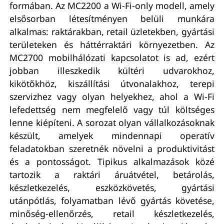
formában. Az MC2200 a Wi-Fi-only modell, amely
elsősorban létesítményen belüli munkára
alkalmas: raktárakban, retail üzletekben, gyártási
területeken és háttérraktári környezetben. Az
MC2700 mobilhálózati kapcsolatot is ad, ezért
jobban illeszkedik kültéri udvarokhoz,
kikötőkhöz, kiszállítási útvonalakhoz, terepi
szervizhez vagy olyan helyekhez, ahol a Wi-Fi
lefedettség nem megfelelő vagy túl költséges
lenne kiépíteni. A sorozat olyan vállalkozásoknak
készült, amelyek mindennapi operatív
feladatokban szeretnék növelni a produktivitást
és a pontosságot. Tipikus alkalmazások közé
tartozik a raktári áruátvétel, betárolás,
készletkezelés, eszközkövetés, gyártási
utánpótlás, folyamatban lévő gyártás követése,
minőség-ellenőrzés, retail készletkezelés,