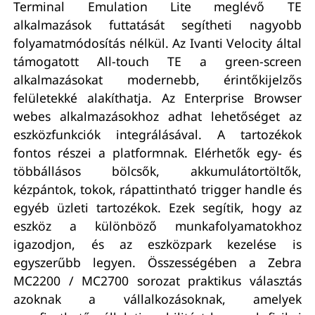
Terminal Emulation Lite meglévő TE
alkalmazások futtatását segítheti nagyobb
folyamatmódosítás nélkül. Az Ivanti Velocity által
támogatott All-touch TE a green-screen
alkalmazásokat modernebb, érintőkijelzős
felületekké alakíthatja. Az Enterprise Browser
webes alkalmazásokhoz adhat lehetőséget az
eszközfunkciók integrálásával. A tartozékok
fontos részei a platformnak. Elérhetők egy- és
többállásos bölcsők, akkumulátortöltők,
kézpántok, tokok, rápattintható trigger handle és
egyéb üzleti tartozékok. Ezek segítik, hogy az
eszköz a különböző munkafolyamatokhoz
igazodjon, és az eszközpark kezelése is
egyszerűbb legyen. Összességében a Zebra
MC2200 / MC2700 sorozat praktikus választás
azoknak a vállalkozásoknak, amelyek