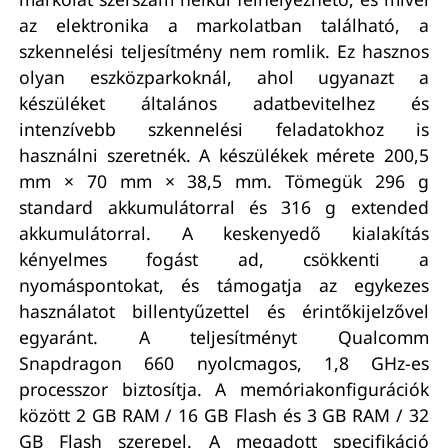
az elektronika a markolatban található, a
szkennelési teljesítmény nem romlik. Ez hasznos
olyan eszközparkoknál, ahol ugyanazt a
készüléket általános adatbevitelhez és
intenzívebb szkennelési feladatokhoz is
használni szeretnék. A készülékek mérete 200,5
mm × 70 mm × 38,5 mm. Tömegük 296 g
standard akkumulátorral és 316 g extended
akkumulátorral. A keskenyedő kialakítás
kényelmes fogást ad, csökkenti a
nyomáspontokat, és támogatja az egykezes
használatot billentyűzettel és érintőkijelzővel
egyaránt. A teljesítményt Qualcomm
Snapdragon 660 nyolcmagos, 1,8 GHz-es
processzor biztosítja. A memóriakonfigurációk
között 2 GB RAM / 16 GB Flash és 3 GB RAM / 32
GB Flash szerepel. A megadott specifikáció