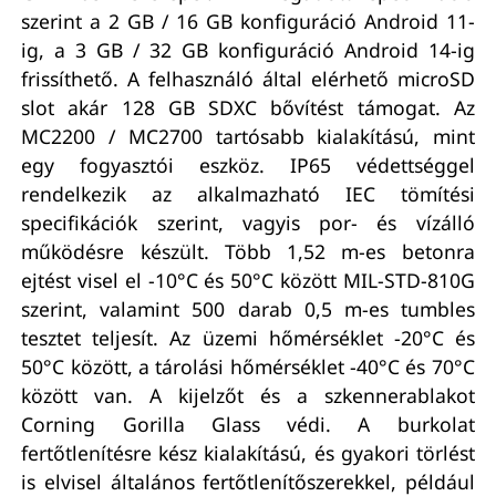
szerint a 2 GB / 16 GB konfiguráció Android 11-
ig, a 3 GB / 32 GB konfiguráció Android 14-ig
frissíthető. A felhasználó által elérhető microSD
slot akár 128 GB SDXC bővítést támogat. Az
MC2200 / MC2700 tartósabb kialakítású, mint
egy fogyasztói eszköz. IP65 védettséggel
rendelkezik az alkalmazható IEC tömítési
specifikációk szerint, vagyis por- és vízálló
működésre készült. Több 1,52 m-es betonra
ejtést visel el -10°C és 50°C között MIL-STD-810G
szerint, valamint 500 darab 0,5 m-es tumbles
tesztet teljesít. Az üzemi hőmérséklet -20°C és
50°C között, a tárolási hőmérséklet -40°C és 70°C
között van. A kijelzőt és a szkennerablakot
Corning Gorilla Glass védi. A burkolat
fertőtlenítésre kész kialakítású, és gyakori törlést
is elvisel általános fertőtlenítőszerekkel, például