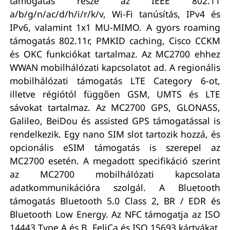
támogatás része az IEEE 802.11
a/b/g/n/ac/d/h/i/r/k/v, Wi-Fi tanúsítás, IPv4 és
IPv6, valamint 1x1 MU-MIMO. A gyors roaming
támogatás 802.11r, PMKID caching, Cisco CCKM
és OKC funkciókat tartalmaz. Az MC2700 ehhez
WWAN mobilhálózati kapcsolatot ad. A regionális
mobilhálózati támogatás LTE Category 6-ot,
illetve régiótól függően GSM, UMTS és LTE
sávokat tartalmaz. Az MC2700 GPS, GLONASS,
Galileo, BeiDou és assisted GPS támogatással is
rendelkezik. Egy nano SIM slot tartozik hozzá, és
opcionális eSIM támogatás is szerepel az
MC2700 esetén. A megadott specifikáció szerint
az MC2700 mobilhálózati kapcsolata
adatkommunikációra szolgál. A Bluetooth
támogatás Bluetooth 5.0 Class 2, BR / EDR és
Bluetooth Low Energy. Az NFC támogatja az ISO
14443 Type A és B, FeliCa és ISO 15693 kártyákat,