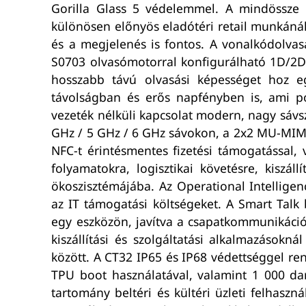
Gorilla Glass 5 védelemmel. A mindössze
különösen előnyös eladótéri retail munkánál
és a megjelenés is fontos. A vonalkódolva
S0703 olvasómotorral konfigurálható 1D/2D k
hosszabb távú olvasási képességet hoz e
távolságban és erős napfényben is, ami po
vezeték nélküli kapcsolat modern, nagy sáv
GHz / 5 GHz / 6 GHz sávokon, a 2x2 MU-MIMO
NFC-t érintésmentes fizetési támogatással, 
folyamatokra, logisztikai követésre, kiszáll
ökoszisztémájába. Az Operational Intelligenc
az IT támogatási költségeket. A Smart Talk
egy eszközön, javítva a csapatkommunikáció
kiszállítási és szolgáltatási alkalmazásokn
között. A CT32 IP65 és IP68 védettséggel ren
TPU boot használatával, valamint 1 000 dar
tartomány beltéri és kültéri üzleti felhaszn