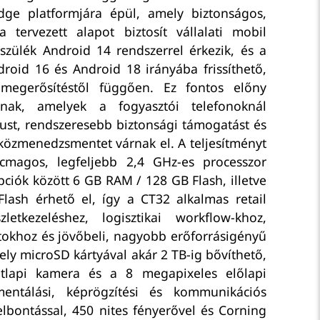
dge platformjára épül, amely biztonságos,
a tervezett alapot biztosít vállalati mobil
szülék Android 14 rendszerrel érkezik, és a
ndroid 16 és Android 18 irányába frissíthető,
megerősítéstől függően. Ez fontos előny
knak, amelyek a fogyasztói telefonoknál
lust, rendszeresebb biztonsági támogatást és
közmenedzsmentet várnak el. A teljesítményt
magos, legfeljebb 2,4 GHz-es processzor
pciók között 6 GB RAM / 128 GB Flash, illetve
ash érhető el, így a CT32 alkalmas retail
letkezeléshez, logisztikai workflow-khoz,
okhoz és jövőbeli, nagyobb erőforrásigényű
hely microSD kártyával akár 2 TB-ig bővíthető,
tlapi kamera és a 8 megapixeles előlapi
ntálási, képrögzítési és kommunikációs
elbontással, 450 nites fényerővel és Corning