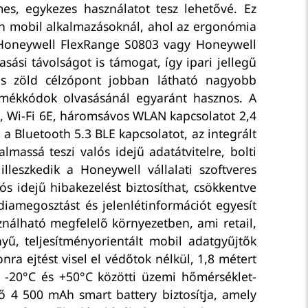
, egykezes használatot tesz lehetővé. Ez
yan mobil alkalmazásoknál, ahol az ergonómia
k Honeywell FlexRange S0803 vagy Honeywell
ási távolságot is támogat, így ipari jellegű
os zöld célzópont jobban látható nagyobb
ermékkódok olvasásánál egyaránt hasznos. A
, Wi-Fi 6E, háromsávos WLAN kapcsolatot 2,4
Bluetooth 5.3 BLE kapcsolatot, az integrált
massá teszi valós idejű adatátvitelre, bolti
 illeszkedik a Honeywell vállalati szoftveres
ós idejű hibakezelést biztosíthat, csökkentve
iamegosztást és jelenlétinformációt egyesít
nálható megfelelő környezetben, ami retail,
nyű, teljesítményorientált mobil adatgyűjtők
ra ejtést visel el védőtok nélkül, 1,8 métert
A -20°C és +50°C közötti üzemi hőmérséklet-
ető 4 500 mAh smart battery biztosítja, amely