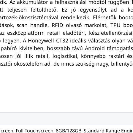
ezik. Az akkumulátor a felhasználási módtól függően
t teljesen feltölthető. Ez jó egyensúlyt ad a 
rtozék-ökoszisztémával rendelkezik. Elérhetők booto
ok, scan handle, RFID olvasó markolat, TPU boot,
 eszközplatform retail eladótéri, készletellenőrzési,
 legyen. A Honeywell CT32 ideális választás olyan 
abíró kivitelben, hosszabb távú Android támogatássa
ösen jól illik retail, logisztikai, könnyebb raktári
ztói okostelefon ad, de nincs szükség nagy, billentyűz
 Screen, Full Touchscreen, 8GB/128GB, Standard Range Engi