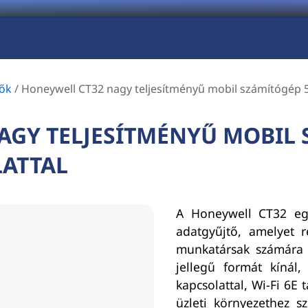
tők
/
Honeywell CT32 nagy teljesítményű mobil számítógép 5G
AGY TELJESÍTMÉNYŰ MOBIL 
LATTAL
A Honeywell CT32 egy
adatgyűjtő, amelyet ret
munkatársak számára t
jellegű formát kínál,
kapcsolattal, Wi-Fi 6E 
üzleti környezethez s