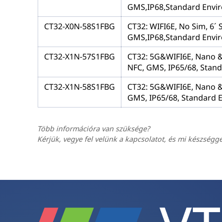
GMS,IP68,Standard Envir
CT32-X0N-58S1FBG
CT32: WIFI6E, No Sim, 6´
GMS,IP68,Standard Envir
CT32-X1N-57S1FBG
CT32: 5G&WIFI6E, Nano & 
NFC, GMS, IP65/68, Stan
CT32-X1N-58S1FBG
CT32: 5G&WIFI6E, Nano & 
GMS, IP65/68, Standard 
Több információra van szüksége?
Kérjük, vegye fel velünk a kapcsolatot, és mi készségg