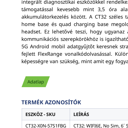
integrált diagnosztikai eszközökkel rendelk
támogatással kevesebb mint 3,5 óra alat
akkumulátorkezelés között. A CT32 széles ta
home base és quad charging base megoldás
headset. Ez lehetővé teszi, hogy ugyanaz az
kommunikációs szerepkörökhöz is igazítható
5G Android mobil adatgyűjtőt keresnek strap
fejlett FlexRange vonalkódolvasással. Külön
képességre van szükség, mint amit egy fogyas
Adatlap
TERMÉK AZONOSÍTÓK
ESZKÖZ - SKU
LEÍRÁS
CT32-X0N-57S1FBG
CT32: WIFI6E, No Sim, 6´