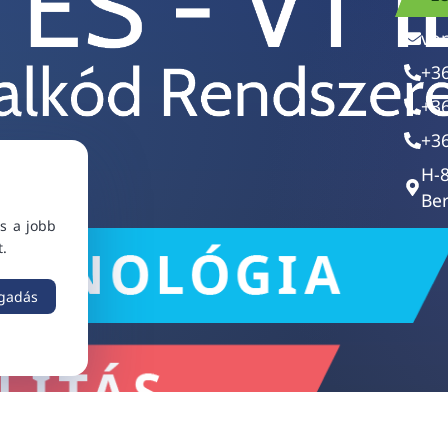
vo
+3
+3
+3
H-
Ber
s a jobb
t.
ogadás