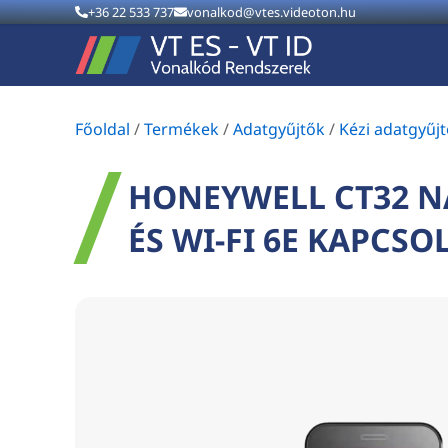
+36 22 533 737
vonalkod@vtes.videoton.hu
Főoldal
/
Termékek
/
Adatgyűjtők
/
Kézi adatgyűj
HONEYWELL CT32 N
ÉS WI-FI 6E KAPCSO