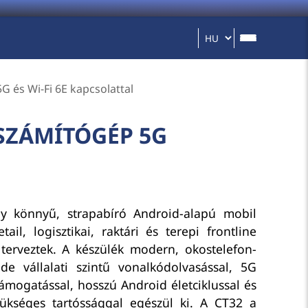
 és Wi-Fi 6E kapcsolattal
SZÁMÍTÓGÉP 5G
 könnyű, strapabíró Android-alapú mobil
ail, logisztikai, raktári és terepi frontline
erveztek. A készülék modern, okostelefon-
 de vállalati szintű vonalkódolvasással, 5G
támogatással, hosszú Android életciklussal és
zükséges tartóssággal egészül ki. A CT32 a