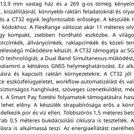
 13,9 mm vastag ház és a 269 g-os tömeg kényelmes
, kiszállításnál, könnyebb raktári feladatoknál és ol
sás a CT32 egyik legfontosabb erőssége. A készülé
ódokhoz. A FlexRange változat akár 11 méteres olvas
gy kompakt, zsebben hordható eszközbe. A világ
lccímkék, állványcímkék, raklapcímkék és közeli t
szélességű működésre készült. A CT32 támogatja az 5G
 technológiát, a Dual Band Simultaneous működést, a 
valamint a kétsávos GNSS helymeghatározást. Ez alkal
ításra és kapcsolt raktári környezetekre. A CT32 jól
e eszközfelügyeletet, workflow-automatizálást és val
 biztonságos hanghívást, szöveges üzenetküldést, méd
t. A Smart Pay fizetési folyamatok támogatására hasz
ál lehet előny. A készülék strapabírósága erős a kön
delkezik por és víz ellen. Többszörös 1,5 méteres beton
ab 0,5 méteres bukdácsolási ciklusra is tesztelték. 
álásra is alkalmassá teszi. Az energiaellátást cserélh