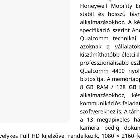
Honeywell Mobility E
stabil és hosszú távr
alkalmazásokhoz. A ké
specifikáció szerint A
Qualcomm technikai 
azoknak a vállalato
kiszámíthatóbb életcik
professzionálisabb esz
Qualcomm 4490 nyolc
biztosítja. A memóriao
8 GB RAM / 128 GB Fl
alkalmazásokhoz, kész
kommunikációs feladat
szoftverekhez is. A tár
a 13 megapixeles há
kamera pedig dokume
elykes Full HD kijelzővel rendelkezik, 1080 × 2160 f