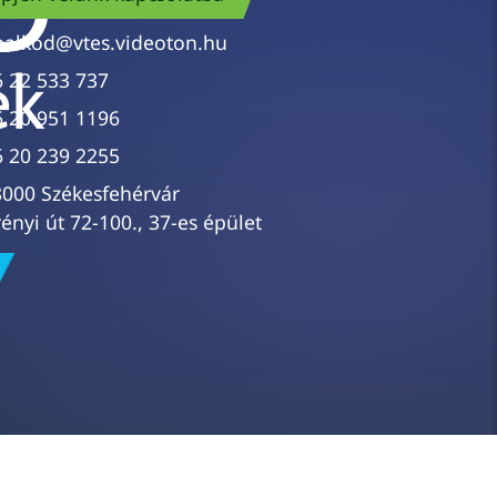
nalkod@vtes.videoton.hu
6 22 533 737
6 20 951 1196
6 20 239 2255
8000 Székesfehérvár
ényi út 72-100., 37-es épület