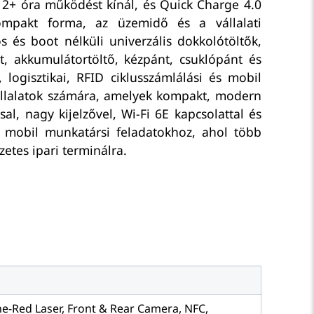
 12+ óra működést kínál, és Quick Charge 4.0
kompakt forma, az üzemidő és a vállalati
s és boot nélküli univerzális dokkolótöltők,
 akkumulátortöltő, kézpánt, csuklópánt és
 logisztikai, RFID ciklusszámlálási és mobil
vállalatok számára, amelyek kompakt, modern
l, nagy kijelzővel, Wi-Fi 6E kapcsolattal és
 és mobil munkatársi feladatokhoz, ahol több
etes ipari terminálra.
ne-Red Laser, Front & Rear Camera, NFC,