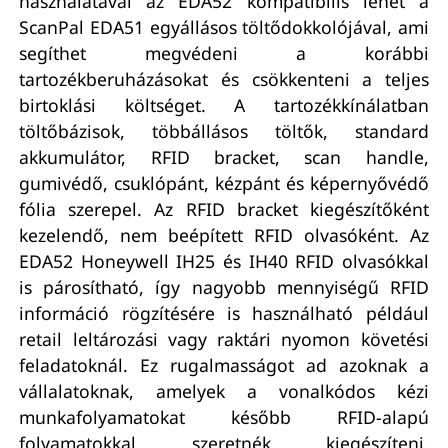
használatával az EDA52 kompatibilis lehet a
ScanPal EDA51 egyállásos töltődokkolójával, ami
segíthet megvédeni a korábbi
tartozékberuházásokat és csökkenteni a teljes
birtoklási költséget. A tartozékkínálatban
töltőbázisok, többállásos töltők, standard
akkumulátor, RFID bracket, scan handle,
gumivédő, csuklópánt, kézpánt és képernyővédő
fólia szerepel. Az RFID bracket kiegészítőként
kezelendő, nem beépített RFID olvasóként. Az
EDA52 Honeywell IH25 és IH40 RFID olvasókkal
is párosítható, így nagyobb mennyiségű RFID
információ rögzítésére is használható például
retail leltározási vagy raktári nyomon követési
feladatoknál. Ez rugalmasságot ad azoknak a
vállalatoknak, amelyek a vonalkódos kézi
munkafolyamatokat később RFID-alapú
folyamatokkal szeretnék kiegészíteni.