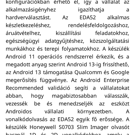
konfigurációkban érhető el, így a vállalat az
alkalmazásigényhez igazíthatja a
hardverválasztást. Az EDA52 alkalmas
készletkezeléshez, rendelésfeldolgozáshoz,
áruátvételhez, kiszállítási feladatokhoz,
egészségügyi adatgyűjtéshez, közszolgáltatási
munkákhoz és terepi folyamatokhoz. A készülék
Android 11 operációs rendszerrel érkezik, és a
megadott anyag szerint Android 13-ig frissíthető,
az Android 13 támogatása Qualcomm és Google
megerősítés függvénye. Az Android Enterprise
Recommended validáció segíti a vállalatokat
abban, hogy magabiztosabban válasszák,
vezessék be és menedzseljék az eszközt
Androidos vállalati környezetben. A
vonalkódolvasás az EDA52 egyik fő erőssége. A
készülék Honeywell S0703 Slim Imager olvasót
használ 1D és 2D vonalkódokhoz, amely a