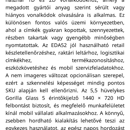
megadott gyártói anyag szerint sérült vagy
hiányos vonalkódok olvasására is alkalmas. Ez
különösen fontos valós üzemi környezetben,
ahol a címkék gyakran kopottak, szennyezettek,
részben takartak vagy gyengébb minőségben
nyomtatottak. Az EDA52 jól használható retail
készletellenőrzéshez, raktári leltárhoz, logisztikai
címkékhez, termékazonosításhoz,
eszközkövetéshez és mobil szervizfeladatokhoz.
A nem imageres változat opcionálisan szerepel,
ezért a szkennelési képességet mindig pontos
SKU alapján kell ellenőrizni. Az 5,5 hüvelykes
Gorilla Glass 5 érintőkijelző 1440 × 720 HD
felbontást biztosít, és megfelelő munkafelületet
kínál mobil vállalati alkalmazásokhoz. A könnyű,
zsebben hordható kialakítás lehetővé teszi az
egykezes használatot, az egész napos hordozást