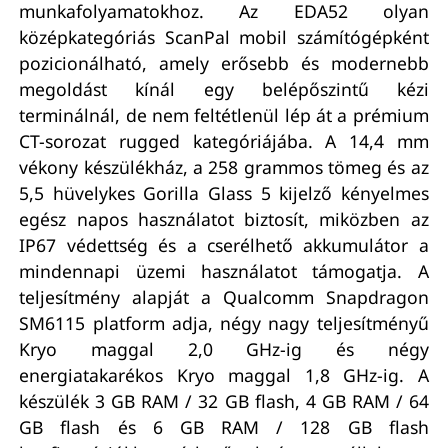
munkafolyamatokhoz. Az EDA52 olyan
középkategóriás ScanPal mobil számítógépként
pozicionálható, amely erősebb és modernebb
megoldást kínál egy belépőszintű kézi
terminálnál, de nem feltétlenül lép át a prémium
CT-sorozat rugged kategóriájába. A 14,4 mm
vékony készülékház, a 258 grammos tömeg és az
5,5 hüvelykes Gorilla Glass 5 kijelző kényelmes
egész napos használatot biztosít, miközben az
IP67 védettség és a cserélhető akkumulátor a
mindennapi üzemi használatot támogatja. A
teljesítmény alapját a Qualcomm Snapdragon
SM6115 platform adja, négy nagy teljesítményű
Kryo maggal 2,0 GHz-ig és négy
energiatakarékos Kryo maggal 1,8 GHz-ig. A
készülék 3 GB RAM / 32 GB flash, 4 GB RAM / 64
GB flash és 6 GB RAM / 128 GB flash