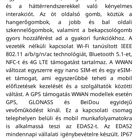
és a háttérrendszerekkel való kényelmes
interakciót. Az öt oldalsó gomb, köztük a
hangerőgombok, a jobb és bal oldali
szkennelőgombok, valamint a bekapcsológomb
gyors hozzáférést ad a gyakori funkciókhoz. A
vezeték nélküli kapcsolat Wi-Fi tanúsított IEEE
802.11 a/b/g/n/ac technológiát, Bluetooth 5.1-et,
NFC-t és 4G LTE támogatást tartalmaz. A WWAN
változat egyszerre egy nano SIM-et és egy eSIM-
et támogat, ami egyszerűbbé teheti a mobil
előfizetések kezelését és a szolgáltatók közötti
váltást. A GPS támogatás WWAN modellek esetén
GPS, GLONASS és BeiDou egyidejű
vevőműködést kínál. Ez a kapcsolati csomag
telephelyen belüli és mobil munkafolyamatokra
is alkalmassá teszi az EDA52-t. Az EDA52
mindennapi vállalati igénybevételre készült. IP67