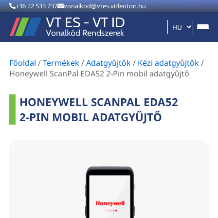
+36 22 533 737
vonalkod@vtes.videoton.hu
Főoldal
/
Termékek
/
Adatgyűjtők
/
Kézi adatgyűjtők
/
Honeywell ScanPal EDA52 2-Pin mobil adatgyűjtő
HONEYWELL SCANPAL EDA52
2-PIN MOBIL ADATGYŰJTŐ