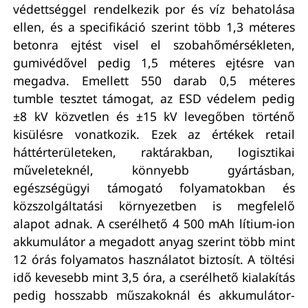
védettséggel rendelkezik por és víz behatolása
ellen, és a specifikáció szerint több 1,3 méteres
betonra ejtést visel el szobahőmérsékleten,
gumivédővel pedig 1,5 méteres ejtésre van
megadva. Emellett 550 darab 0,5 méteres
tumble tesztet támogat, az ESD védelem pedig
±8 kV közvetlen és ±15 kV levegőben történő
kisülésre vonatkozik. Ezek az értékek retail
háttérterületeken, raktárakban, logisztikai
műveleteknél, könnyebb gyártásban,
egészségügyi támogató folyamatokban és
közszolgáltatási környezetben is megfelelő
alapot adnak. A cserélhető 4 500 mAh lítium-ion
akkumulátor a megadott anyag szerint több mint
12 órás folyamatos használatot biztosít. A töltési
idő kevesebb mint 3,5 óra, a cserélhető kialakítás
pedig hosszabb műszakoknál és akkumulátor-