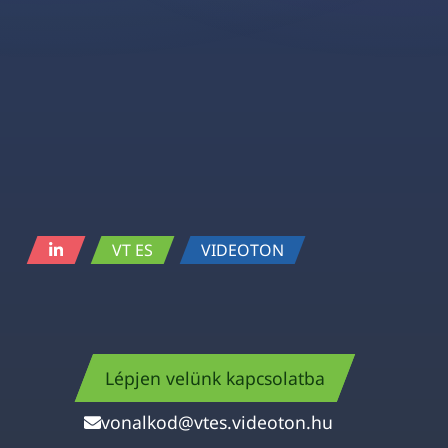
VT ES
VIDEOTON
Lépjen velünk kapcsolatba
vonalkod@vtes.videoton.hu