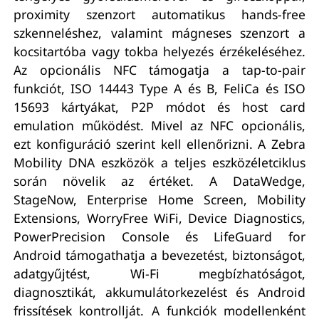
proximity szenzort automatikus hands-free
szkenneléshez, valamint mágneses szenzort a
kocsitartóba vagy tokba helyezés érzékeléséhez.
Az opcionális NFC támogatja a tap-to-pair
funkciót, ISO 14443 Type A és B, FeliCa és ISO
15693 kártyákat, P2P módot és host card
emulation működést. Mivel az NFC opcionális,
ezt konfiguráció szerint kell ellenőrizni. A Zebra
Mobility DNA eszközök a teljes eszközéletciklus
során növelik az értéket. A DataWedge,
StageNow, Enterprise Home Screen, Mobility
Extensions, WorryFree WiFi, Device Diagnostics,
PowerPrecision Console és LifeGuard for
Android támogathatja a bevezetést, biztonságot,
adatgyűjtést, Wi-Fi megbízhatóságot,
diagnosztikát, akkumulátorkezelést és Android
frissítések kontrollját. A funkciók modellenként