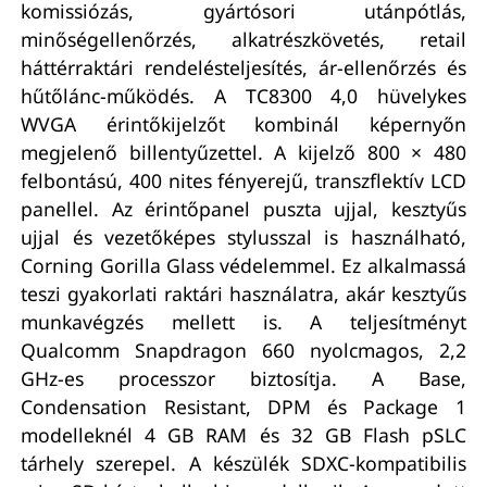
komissiózás, gyártósori utánpótlás,
minőségellenőrzés, alkatrészkövetés, retail
háttérraktári rendelésteljesítés, ár-ellenőrzés és
hűtőlánc-működés. A TC8300 4,0 hüvelykes
WVGA érintőkijelzőt kombinál képernyőn
megjelenő billentyűzettel. A kijelző 800 × 480
felbontású, 400 nites fényerejű, transzflektív LCD
panellel. Az érintőpanel puszta ujjal, kesztyűs
ujjal és vezetőképes stylusszal is használható,
Corning Gorilla Glass védelemmel. Ez alkalmassá
teszi gyakorlati raktári használatra, akár kesztyűs
munkavégzés mellett is. A teljesítményt
Qualcomm Snapdragon 660 nyolcmagos, 2,2
GHz-es processzor biztosítja. A Base,
Condensation Resistant, DPM és Package 1
modelleknél 4 GB RAM és 32 GB Flash pSLC
tárhely szerepel. A készülék SDXC-kompatibilis