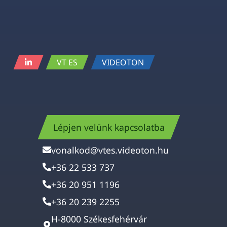
VT ES
VIDEOTON
Lépjen velünk kapcsolatba
vonalkod@vtes.videoton.hu
+36 22 533 737
+36 20 951 1196
+36 20 239 2255
H-8000 Székesfehérvár