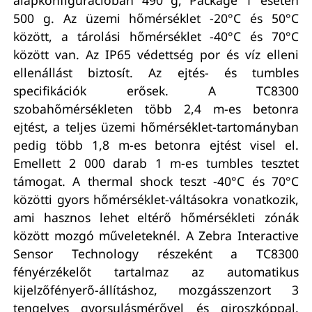
500 g. Az üzemi hőmérséklet -20°C és 50°C
között, a tárolási hőmérséklet -40°C és 70°C
között van. Az IP65 védettség por és víz elleni
ellenállást biztosít. Az ejtés- és tumbles
specifikációk erősek. A TC8300
szobahőmérsékleten több 2,4 m-es betonra
ejtést, a teljes üzemi hőmérséklet-tartományban
pedig több 1,8 m-es betonra ejtést visel el.
Emellett 2 000 darab 1 m-es tumbles tesztet
támogat. A thermal shock teszt -40°C és 70°C
közötti gyors hőmérséklet-váltásokra vonatkozik,
ami hasznos lehet eltérő hőmérsékleti zónák
között mozgó műveleteknél. A Zebra Interactive
Sensor Technology részeként a TC8300
fényérzékelőt tartalmaz az automatikus
kijelzőfényerő-állításhoz, mozgásszenzort 3
tengelyes gyorsulásmérővel és giroszkóppal,