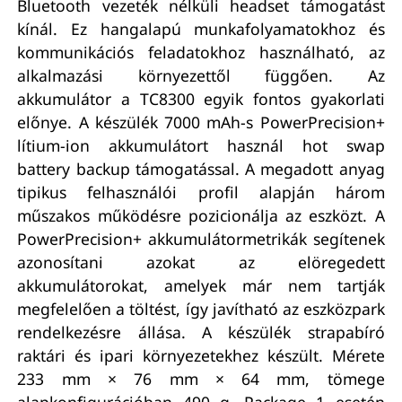
Bluetooth vezeték nélküli headset támogatást
kínál. Ez hangalapú munkafolyamatokhoz és
kommunikációs feladatokhoz használható, az
alkalmazási környezettől függően. Az
akkumulátor a TC8300 egyik fontos gyakorlati
előnye. A készülék 7000 mAh-s PowerPrecision+
lítium-ion akkumulátort használ hot swap
battery backup támogatással. A megadott anyag
tipikus felhasználói profil alapján három
műszakos működésre pozicionálja az eszközt. A
PowerPrecision+ akkumulátormetrikák segítenek
azonosítani azokat az elöregedett
akkumulátorokat, amelyek már nem tartják
megfelelően a töltést, így javítható az eszközpark
rendelkezésre állása. A készülék strapabíró
raktári és ipari környezetekhez készült. Mérete
233 mm × 76 mm × 64 mm, tömege
alapkonfigurációban 490 g, Package 1 esetén