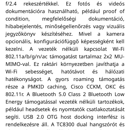
f/2.4 rekeszértékkel. Ez fotós és videós
dokumentációra használható, például proof of
condition, megfelelőségi dokumentáció,
hibabejelentés, minőségellenőrzés vagy vizuális
jegyzőkönyv készítéséhez. Mivel a kamera
opcionális, konfigurációfüggő képességként kell
kezelni. A vezeték nélküli kapcsolat Wi-Fi
802.11a/b/g/n/ac támogatást tartalmaz 2x2 MU-
MIMO-val. Ez raktári környezetben javíthatja a
Wi-Fi sebességet, hatótávot és hálózati
hatékonyságot. A gyors roaming támogatás
része a PMKID caching, Cisco CCKM, OKC és
802.11r. A Bluetooth 5.0 Class 2 Bluetooth Low
Energy támogatással vezeték nélküli tartozékok,
például headsetek és nyomtatók csatlakoztatását
segíti. USB 2.0 OTG host docking interfész is
rendelkezésre áll. A TC8300 dual hangszórót és