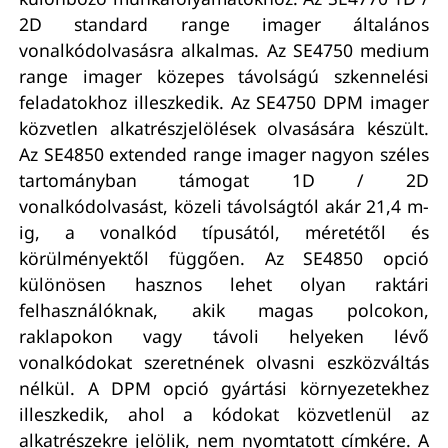
2D standard range imager általános
vonalkódolvasásra alkalmas. Az SE4750 medium
range imager közepes távolságú szkennelési
feladatokhoz illeszkedik. Az SE4750 DPM imager
közvetlen alkatrészjelölések olvasására készült.
Az SE4850 extended range imager nagyon széles
tartományban támogat 1D / 2D
vonalkódolvasást, közeli távolságtól akár 21,4 m-
ig, a vonalkód típusától, méretétől és
körülményektől függően. Az SE4850 opció
különösen hasznos lehet olyan raktári
felhasználóknak, akik magas polcokon,
raklapokon vagy távoli helyeken lévő
vonalkódokat szeretnének olvasni eszközváltás
nélkül. A DPM opció gyártási környezetekhez
illeszkedik, ahol a kódokat közvetlenül az
alkatrészekre jelölik, nem nyomtatott címkére. A