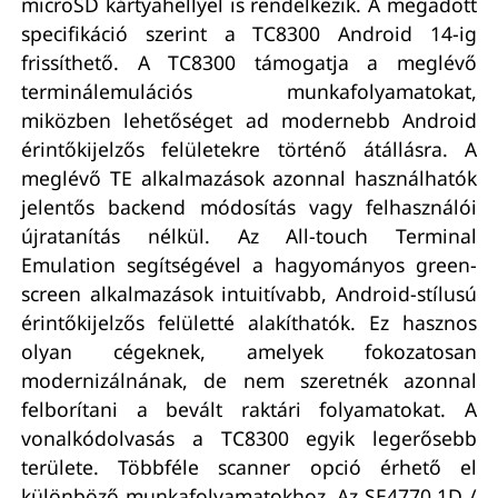
microSD kártyahellyel is rendelkezik. A megadott
specifikáció szerint a TC8300 Android 14-ig
frissíthető. A TC8300 támogatja a meglévő
terminálemulációs munkafolyamatokat,
miközben lehetőséget ad modernebb Android
érintőkijelzős felületekre történő átállásra. A
meglévő TE alkalmazások azonnal használhatók
jelentős backend módosítás vagy felhasználói
újratanítás nélkül. Az All-touch Terminal
Emulation segítségével a hagyományos green-
screen alkalmazások intuitívabb, Android-stílusú
érintőkijelzős felületté alakíthatók. Ez hasznos
olyan cégeknek, amelyek fokozatosan
modernizálnának, de nem szeretnék azonnal
felborítani a bevált raktári folyamatokat. A
vonalkódolvasás a TC8300 egyik legerősebb
területe. Többféle scanner opció érhető el
különböző munkafolyamatokhoz. Az SE4770 1D /