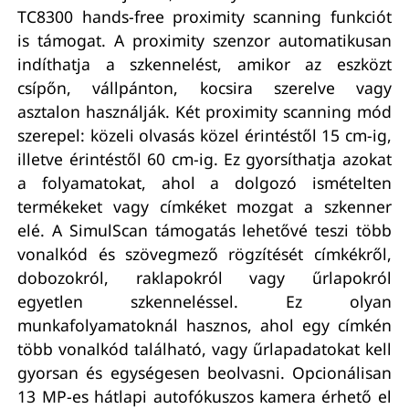
TC8300 hands-free proximity scanning funkciót
is támogat. A proximity szenzor automatikusan
indíthatja a szkennelést, amikor az eszközt
csípőn, vállpánton, kocsira szerelve vagy
asztalon használják. Két proximity scanning mód
szerepel: közeli olvasás közel érintéstől 15 cm-ig,
illetve érintéstől 60 cm-ig. Ez gyorsíthatja azokat
a folyamatokat, ahol a dolgozó ismételten
termékeket vagy címkéket mozgat a szkenner
elé. A SimulScan támogatás lehetővé teszi több
vonalkód és szövegmező rögzítését címkékről,
dobozokról, raklapokról vagy űrlapokról
egyetlen szkenneléssel. Ez olyan
munkafolyamatoknál hasznos, ahol egy címkén
több vonalkód található, vagy űrlapadatokat kell
gyorsan és egységesen beolvasni. Opcionálisan
13 MP-es hátlapi autofókuszos kamera érhető el