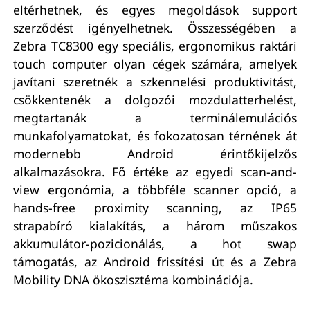
eltérhetnek, és egyes megoldások support
szerződést igényelhetnek. Összességében a
Zebra TC8300 egy speciális, ergonomikus raktári
touch computer olyan cégek számára, amelyek
javítani szeretnék a szkennelési produktivitást,
csökkentenék a dolgozói mozdulatterhelést,
megtartanák a terminálemulációs
munkafolyamatokat, és fokozatosan térnének át
modernebb Android érintőkijelzős
alkalmazásokra. Fő értéke az egyedi scan-and-
view ergonómia, a többféle scanner opció, a
hands-free proximity scanning, az IP65
strapabíró kialakítás, a három műszakos
akkumulátor-pozicionálás, a hot swap
támogatás, az Android frissítési út és a Zebra
Mobility DNA ökoszisztéma kombinációja.