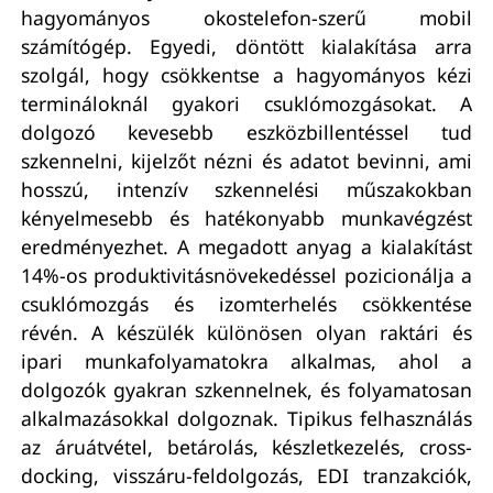
hagyományos okostelefon-szerű mobil
számítógép. Egyedi, döntött kialakítása arra
szolgál, hogy csökkentse a hagyományos kézi
termináloknál gyakori csuklómozgásokat. A
dolgozó kevesebb eszközbillentéssel tud
szkennelni, kijelzőt nézni és adatot bevinni, ami
hosszú, intenzív szkennelési műszakokban
kényelmesebb és hatékonyabb munkavégzést
eredményezhet. A megadott anyag a kialakítást
14%-os produktivitásnövekedéssel pozicionálja a
csuklómozgás és izomterhelés csökkentése
révén. A készülék különösen olyan raktári és
ipari munkafolyamatokra alkalmas, ahol a
dolgozók gyakran szkennelnek, és folyamatosan
alkalmazásokkal dolgoznak. Tipikus felhasználás
az áruátvétel, betárolás, készletkezelés, cross-
docking, visszáru-feldolgozás, EDI tranzakciók,