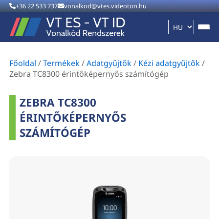
+36 22 533 737
vonalkod@vtes.videoton.hu
Főoldal
/
Termékek
/
Adatgyűjtők
/
Kézi adatgyűjtők
/
Zebra TC8300 érintőképernyős számítógép
ZEBRA TC8300
ÉRINTŐKÉPERNYŐS
SZÁMÍTÓGÉP