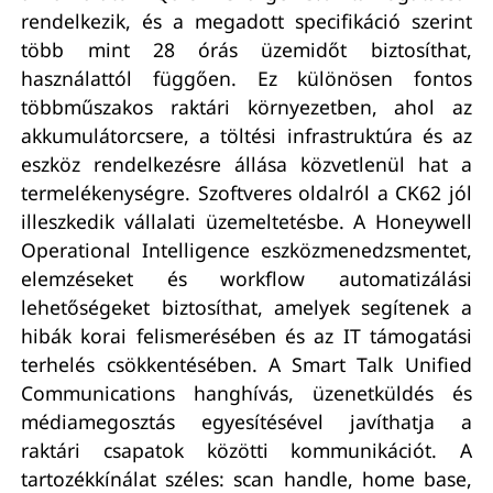
rendelkezik, és a megadott specifikáció szerint
több mint 28 órás üzemidőt biztosíthat,
használattól függően. Ez különösen fontos
többműszakos raktári környezetben, ahol az
akkumulátorcsere, a töltési infrastruktúra és az
eszköz rendelkezésre állása közvetlenül hat a
termelékenységre. Szoftveres oldalról a CK62 jól
illeszkedik vállalati üzemeltetésbe. A Honeywell
Operational Intelligence eszközmenedzsmentet,
elemzéseket és workflow automatizálási
lehetőségeket biztosíthat, amelyek segítenek a
hibák korai felismerésében és az IT támogatási
terhelés csökkentésében. A Smart Talk Unified
Communications hanghívás, üzenetküldés és
médiamegosztás egyesítésével javíthatja a
raktári csapatok közötti kommunikációt. A
tartozékkínálat széles: scan handle, home base,