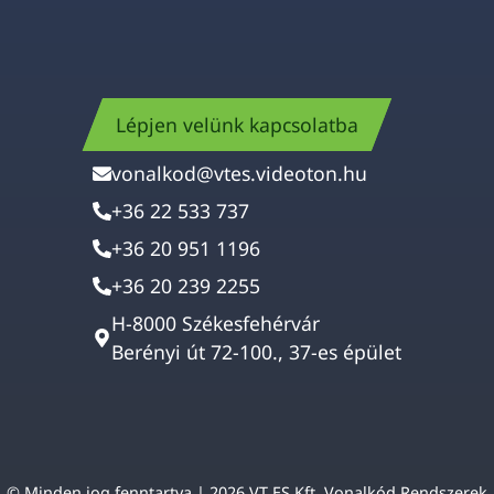
Lépjen velünk kapcsolatba
vonalkod@vtes.videoton.hu
+36 22 533 737
+36 20 951 1196
+36 20 239 2255
H-8000 Székesfehérvár
Berényi út 72-100., 37-es épület
© Minden jog fenntartva | 2026 VT ES Kft. Vonalkód Rendszerek