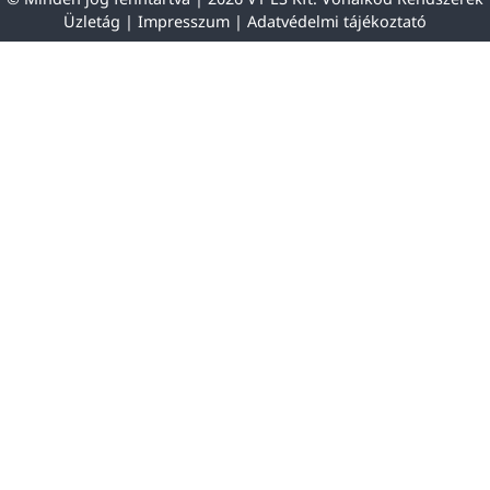
Üzletág |
Impresszum
|
Adatvédelmi tájékoztató