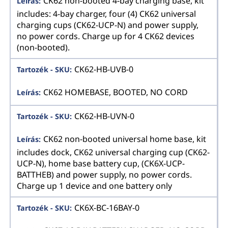
CK62 non-booted 4-bay charging base, kit
includes: 4-bay charger, four (4) CK62 universal
charging cups (CK62-UCP-N) and power supply,
no power cords. Charge up for 4 CK62 devices
(non-booted).
CK62-HB-UVB-0
CK62 HOMEBASE, BOOTED, NO CORD
CK62-HB-UVN-0
CK62 non-booted universal home base, kit
includes dock, CK62 universal charging cup (CK62-
UCP-N), home base battery cup, (CK6X-UCP-
BATTHEB) and power supply, no power cords.
Charge up 1 device and one battery only
CK6X-BC-16BAY-0