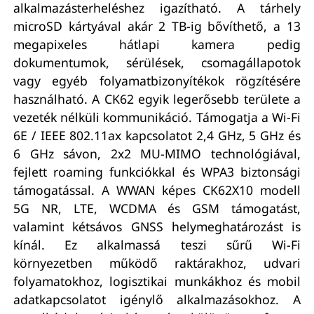
alkalmazásterheléshez igazítható. A tárhely
microSD kártyával akár 2 TB-ig bővíthető, a 13
megapixeles hátlapi kamera pedig
dokumentumok, sérülések, csomagállapotok
vagy egyéb folyamatbizonyítékok rögzítésére
használható. A CK62 egyik legerősebb területe a
vezeték nélküli kommunikáció. Támogatja a Wi-Fi
6E / IEEE 802.11ax kapcsolatot 2,4 GHz, 5 GHz és
6 GHz sávon, 2x2 MU-MIMO technológiával,
fejlett roaming funkciókkal és WPA3 biztonsági
támogatással. A WWAN képes CK62X10 modell
5G NR, LTE, WCDMA és GSM támogatást,
valamint kétsávos GNSS helymeghatározást is
kínál. Ez alkalmassá teszi sűrű Wi-Fi
környezetben működő raktárakhoz, udvari
folyamatokhoz, logisztikai munkákhoz és mobil
adatkapcsolatot igénylő alkalmazásokhoz. A