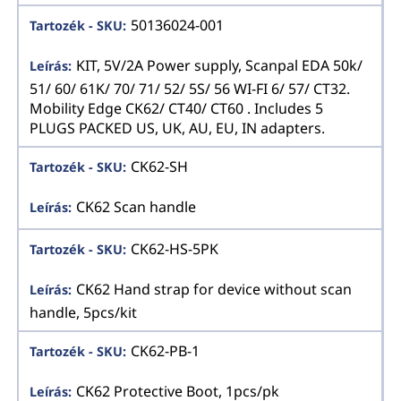
50136024-001
KIT, 5V/2A Power supply, Scanpal EDA 50k/
51/ 60/ 61K/ 70/ 71/ 52/ 5S/ 56 WI-FI 6/ 57/ CT32.
Mobility Edge CK62/ CT40/ CT60 . Includes 5
PLUGS PACKED US, UK, AU, EU, IN adapters.
CK62-SH
CK62 Scan handle
CK62-HS-5PK
CK62 Hand strap for device without scan
handle, 5pcs/kit
CK62-PB-1
CK62 Protective Boot, 1pcs/pk