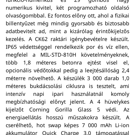
numerikus kivitel, két programozható oldalsó
olvasógombbal. Ez fontos előny ott, ahol a fizikai
billentyűzet még mindig gyorsabb és biztosabb
adatbevitelt ad, mint a kizárólag érintőkijelzős
kezelés. A CK62 raktári igénybevételre készült.
IP65 védettséggel rendelkezik por és víz ellen,
megfelel a MIL-STD-810H követelményeknek,
több 1,8 méteres betonra ejtést visel el,
opcionális védőtokkal pedig a leejtésállóság 2,4
méterre növelhető. A készülék 3 000 darab 1,0
méteres bukdácsolási ciklusra is tesztelt, ami
intenzív napi ipari használatnál komoly
megbízhatósági előnyt jelent. A 4 hüvelykes
kijelzőt Corning Gorilla Glass 5 védi. Az
energiaellátás hosszú műszakokra készült. A
cserélhető, hot swap képes 7 000 mAh Li-ion
akkumulátor Quick Charge 3.0 támogatással