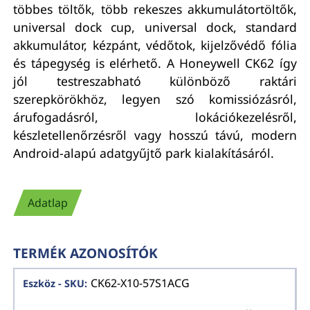
többes töltők, több rekeszes akkumulátortöltők,
universal dock cup, universal dock, standard
akkumulátor, kézpánt, védőtok, kijelzővédő fólia
és tápegység is elérhető. A Honeywell CK62 így
jól testreszabható különböző raktári
szerepkörökhöz, legyen szó komissiózásról,
árufogadásról, lokációkezelésről,
készletellenőrzésről vagy hosszú távú, modern
Android-alapú adatgyűjtő park kialakításáról.
Adatlap
TERMÉK AZONOSÍTÓK
CK62-X10-57S1ACG