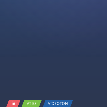
VT ES
VIDEOTON