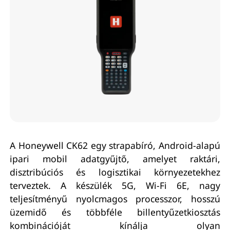
A Honeywell CK62 egy strapabíró, Android-alapú
ipari mobil adatgyűjtő, amelyet raktári,
disztribúciós és logisztikai környezetekhez
terveztek. A készülék 5G, Wi-Fi 6E, nagy
teljesítményű nyolcmagos processzor, hosszú
üzemidő és többféle billentyűzetkiosztás
kombinációját kínálja olyan