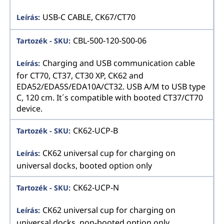
USB-C CABLE, CK67/CT70
CBL-500-120-S00-06
Charging and USB communication cable
for CT70, CT37, CT30 XP, CK62 and
EDA52/EDA5S/EDA10A/CT32. USB A/M to USB type
C, 120 cm. It´s compatible with booted CT37/CT70
device.
CK62-UCP-B
CK62 universal cup for charging on
universal docks, booted option only
CK62-UCP-N
CK62 universal cup for charging on
universal docks, non-booted option only