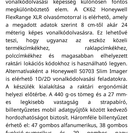
vonalkódolvasási képesség különösen fontos
megkülönböztető elem. A CK62 Honeywell
FlexRange XLR olvasómotorral is elérhető, amely
a megadott adatok szerint 8 cm-től akár 24
méterig képes vonalkódolvasásra. Ez lehetővé
teszi, hogy ugyanaz az eszköz közeli
termékcímkékhez, raklapcímkékhez,
polccímkékhez és magasabban elhelyezett
raktári lokációs kódokhoz is használható legyen.
Alternatívaként a Honeywell S0703 Slim Imager
is elérhető 1D/2D vonalkódolvasási feladatokra.
A készülék kialakítása a raktári ergonómiát
helyezi előtérbe. A 440 g-os tömeg és a 27 mm-
es legkisebb vastagság a strapabíró,
billentyűzetes mobil adatgyűjtők között kedvező
hordozhatóságot biztosít. Háromféle billentyűzet
érhető el: 47 gombos alfanumerikus, 38 gombos
funkció-numerikus és 29 gombos nagy