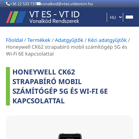
+36 22 533 737
vonalkod@vtes.videoton.hu
Főoldal
/
Termékek
/
Adatgyűjtők
/
Kézi adatgyűjtők
/
Honeywell CK62 strapabíró mobil számítógép 5G és
Wi-Fi 6E kapcsolattal
HONEYWELL CK62
STRAPABÍRÓ MOBIL
SZÁMÍTÓGÉP 5G ÉS WI-FI 6E
KAPCSOLATTAL