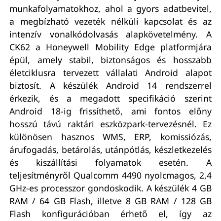
munkafolyamatokhoz, ahol a gyors adatbevitel,
a megbízható vezeték nélküli kapcsolat és az
intenzív vonalkódolvasás alapkövetelmény. A
CK62 a Honeywell Mobility Edge platformjára
épül, amely stabil, biztonságos és hosszabb
életciklusra tervezett vállalati Android alapot
biztosít. A készülék Android 14 rendszerrel
érkezik, és a megadott specifikáció szerint
Android 18-ig frissíthető, ami fontos előny
hosszú távú raktári eszközpark-tervezésnél. Ez
különösen hasznos WMS, ERP, komissiózás,
árufogadás, betárolás, utánpótlás, készletkezelés
és kiszállítási folyamatok esetén. A
teljesítményről Qualcomm 4490 nyolcmagos, 2,4
GHz-es processzor gondoskodik. A készülék 4 GB
RAM / 64 GB Flash, illetve 8 GB RAM / 128 GB
Flash konfigurációban érhető el, így az