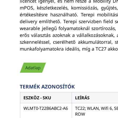
licencet igényel, és nem része a Mobility DN
mPOS, készletkezelés, komissiózás, gyűjtés,
értékesítésre használható. Terepi mobilitás
delivery említhető. Terepi szervizben field
wearable jellegű folyamatoknál szortírozás,
erős választás azoknak a vállalkozásoknak,
szkenneléssel, cserélhető akkumulátorral, s
munkafolyamatokra ideális, míg a TC27 akkor
Adatlap
TERMÉK AZONOSÍTÓK
ESZKÖZ - SKU
LEÍRÁS
WLMT0-T22B6ABC2-A6
TC22; WLAN, Wifi 6, S
ROW