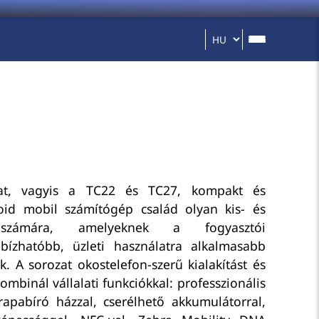
at, vagyis a TC22 és TC27, kompakt és
oid mobil számítógép család olyan kis- és
k számára, amelyeknek a fogyasztói
bízhatóbb, üzleti használatra alkalmasabb
. A sorozat okostelefon-szerű kialakítást és
mbinál vállalati funkciókkal: professzionális
rapabíró házzal, cserélhető akkumulátorral,