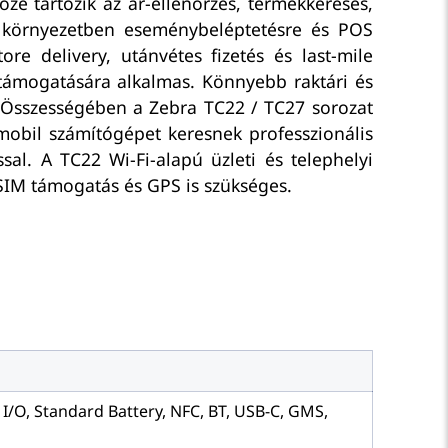
özé tartozik az ár-ellenőrzés, termékkeresés,
lity környezetben eseménybeléptetésre és POS
ore delivery, utánvétes fizetés és last-mile
s támogatására alkalmas. Könnyebb raktári és
k. Összességében a Zebra TC22 / TC27 sorozat
mobil számítógépet keresnek professzionális
sal. A TC22 Wi-Fi-alapú üzleti és telephelyi
 SIM támogatás és GPS is szükséges.
I/O, Standard Battery, NFC, BT, USB-C, GMS,