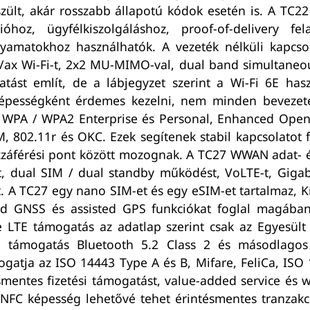
zült, akár rosszabb állapotú kódok esetén is. A TC2
hoz, ügyfélkiszolgáláshoz, proof-of-delivery fela
amatokhoz használhatók. A vezeték nélküli kapcsol
/ax Wi-Fi-t, 2x2 MU-MIMO-val, dual band simultaneo
ást említ, de a lábjegyzet szerint a Wi-Fi 6E has
 képességként érdemes kezelni, nem minden bevezet
, WPA / WPA2 Enterprise és Personal, Enhanced Ope
 802.11r és OKC. Ezek segítenek stabil kapcsolatot f
zzáférési pont között mozognak. A TC27 WWAN adat-
 dual SIM / dual standby működést, VoLTE-t, Gigabi
t. A TC27 egy nano SIM-et és egy eSIM-et tartalmaz, 
d GNSS és assisted GPS funkciókat foglal magában.
e LTE támogatás az adatlap szerint csak az Egyesült 
h támogatás Bluetooth 5.2 Class 2 és másodlago
atja az ISO 14443 Type A és B, Mifare, FeliCa, ISO 
mentes fizetési támogatást, value-added service és w
NFC képesség lehetővé tehet érintésmentes tranzakci