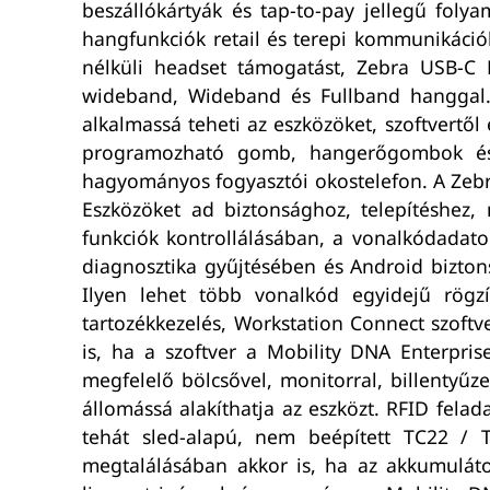
beszállókártyák és tap-to-pay jellegű folya
hangfunkciók retail és terepi kommunikációh
nélküli headset támogatást, Zebra USB-C
wideband, Wideband és Fullband hanggal. 
alkalmassá teheti az eszközöket, szoftvertől
programozható gomb, hangerőgombok és 
hagyományos fogyasztói okostelefon. A Zebra
Eszközöket ad biztonsághoz, telepítéshez,
funkciók kontrollálásában, a vonalkódadat
diagnosztika gyűjtésében és Android biztons
Ilyen lehet több vonalkód egyidejű rögzí
tartozékkezelés, Workstation Connect szoftv
is, ha a szoftver a Mobility DNA Enterpri
megfelelő bölcsővel, monitorral, billentyűz
állomássá alakíthatja az eszközt. RFID fel
tehát sled-alapú, nem beépített TC22 / T
megtalálásában akkor is, ha az akkumuláto