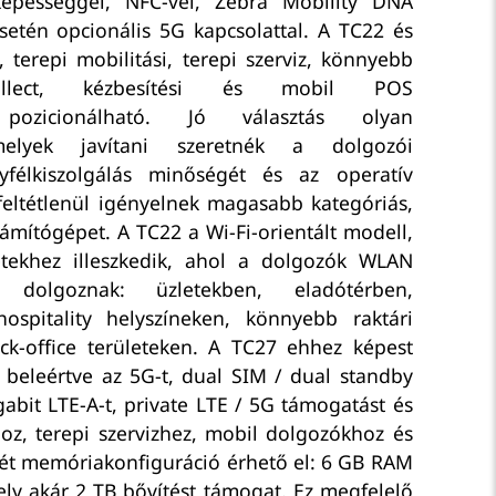
épességgel, NFC-vel, Zebra Mobility DNA
setén opcionális 5G kapcsolattal. A TC22 és
y, terepi mobilitási, terepi szerviz, könnyebb
d-collect, kézbesítési és mobil POS
 pozicionálható. Jó választás olyan
amelyek javítani szeretnék a dolgozói
gyfélkiszolgálás minőségét és az operatív
eltétlenül igényelnek magasabb kategóriás,
ámítógépet. A TC22 a Wi-Fi-orientált modell,
tekhez illeszkedik, ahol a dolgozók WLAN
l dolgoznak: üzletekben, eladótérben,
hospitality helyszíneken, könnyebb raktári
k-office területeken. A TC27 ehhez képest
beleértve az 5G-t, dual SIM / dual standby
abit LTE-A-t, private LTE / 5G támogatást és
hoz, terepi szervizhez, mobil dolgozókhoz és
ét memóriakonfiguráció érhető el: 6 GB RAM
ely akár 2 TB bővítést támogat. Ez megfelelő