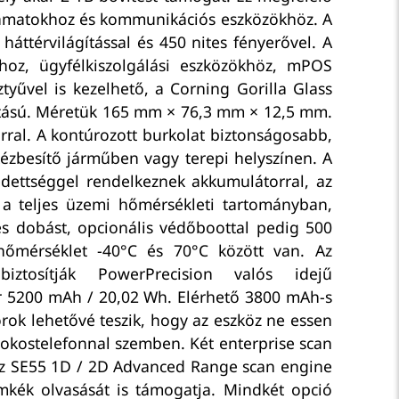
lyamatokhoz és kommunikációs eszközökhöz. A
háttérvilágítással és 450 nites fényerővel. A
khoz, ügyfélkiszolgálási eszközökhöz, mPOS
yűvel is kezelhető, a Corning Gorilla Glass
akítású. Méretük 165 mm × 76,3 mm × 12,5 mm.
al. A kontúrozott burkolat biztonságosabb,
ézbesítő járműben vagy terepi helyszínen. A
édettséggel rendelkeznek akkumulátorral, az
t a teljes üzemi hőmérsékleti tartományban,
s dobást, opcionális védőboottal pedig 500
hőmérséklet -40°C és 70°C között van. Az
 biztosítják PowerPrecision valós idejű
r 5200 mAh / 20,02 Wh. Elérhető 3800 mAh-s
ok lehetővé teszik, hogy az eszköz ne essen
i okostelefonnal szemben. Két enterprise scan
 Az SE55 1D / 2D Advanced Range scan engine
ímkék olvasását is támogatja. Mindkét opció