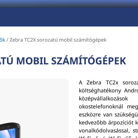
tők
/
Zebra TC2X sorozatú mobil számítógépek
ATÚ MOBIL SZÁMÍTÓGÉPEK
A Zebra TC2x soroz
költséghatékony Andr
középvállalkozáso
okostelefonoknál meg
eszközre van szükségük
kedvezőbb árpozíciót ko
vonalkódolvasással, st