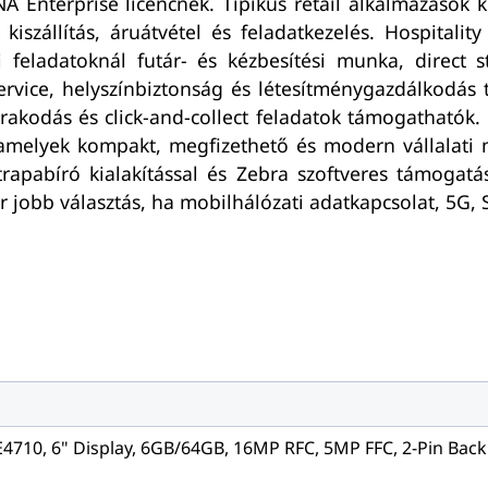
A Enterprise licencnek. Tipikus retail alkalmazások k
 kiszállítás, áruátvétel és feladatkezelés. Hospita
i feladatoknál futár- és kézbesítési munka, direct st
 service, helyszínbiztonság és létesítménygazdálkodá
 rakodás és click-and-collect feladatok támogatható
 amelyek kompakt, megfizethető és modern vállalati 
trapabíró kialakítással és Zebra szoftveres támogatás
 jobb választás, ha mobilhálózati adatkapcsolat, 5G,
E4710, 6" Display, 6GB/64GB, 16MP RFC, 5MP FFC, 2-Pin Back 