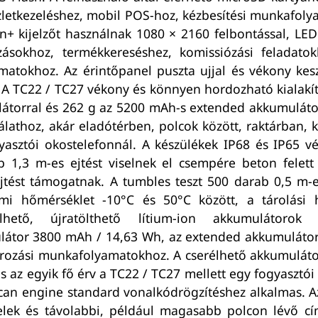
észletkezeléshez, mobil POS-hoz, kézbesítési munkafo
n+ kijelzőt használnak 1080 × 2160 felbontással, LED 
mazásokhoz, termékkereséshez, komissiózási feladato
atokhoz. Az érintőpanel puszta ujjal és vékony keszt
di. A TC22 / TC27 vékony és könnyen hordozható kial
torral és 262 g az 5200 mAh-s extended akkumulátorr
athoz, akár eladótérben, polcok között, raktárban, k
yasztói okostelefonnál. A készülékek IP68 és IP65 v
bb 1,3 m-es ejtést viselnek el csempére beton felet
jtést támogatnak. A tumbles teszt 500 darab 0,5 m-e
mi hőmérséklet -10°C és 50°C között, a tárolási 
élhető, újratölthető lítium-ion akkumulátorok
látor 3800 mAh / 14,63 Wh, az extended akkumuláto
ozási munkafolyamatokhoz. A cserélhető akkumulátor
s az egyik fő érv a TC22 / TC27 mellett egy fogyasztó
scan engine standard vonalkódrögzítéshez alkalmas.
telek és távolabbi, például magasabb polcon lévő c