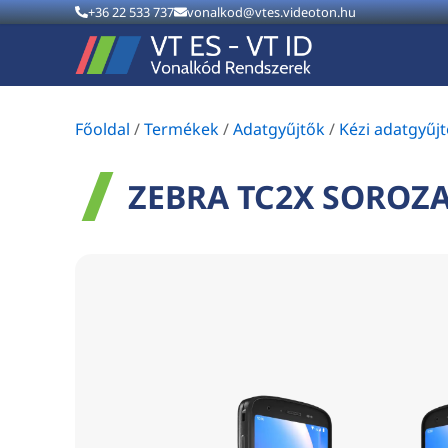
+36 22 533 737
vonalkod@vtes.videoton.hu
Főoldal
/
Termékek
/
Adatgyűjtők
/
Kézi adatgyűj
ZEBRA TC2X SOROZ