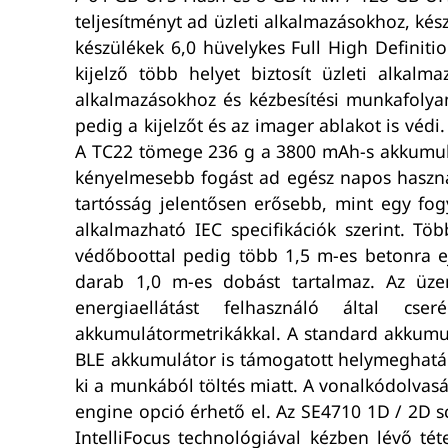
teljesítményt ad üzleti alkalmazásokhoz, k
készülékek 6,0 hüvelykes Full High Definitio
kijelző több helyet biztosít üzleti alkal
alkalmazásokhoz és kézbesítési munkafolyam
pedig a kijelzőt és az imager ablakot is vé
A TC22 tömege 236 g a 3800 mAh-s akkumulá
kényelmesebb fogást ad egész napos használ
tartósság jelentősen erősebb, mint egy fog
alkalmazható IEC specifikációk szerint. Tö
védőboottal pedig több 1,5 m-es betonra e
darab 1,0 m-es dobást tartalmaz. Az üze
energiaellátást felhasználó által cser
akkumulátormetrikákkal. A standard akkumu
BLE akkumulátor is támogatott helymeghatár
ki a munkából töltés miatt. A vonalkódolvasá
engine opció érhető el. Az SE4710 1D / 2D 
IntelliFocus technológiával kézben lévő té