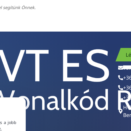
el segítünk Önnek.
Lé
vo
+3
+3
+3
H-
Ber
s a jobb
t.