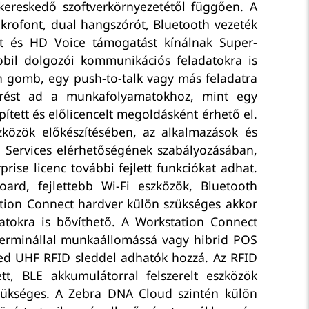
a kereskedő szoftverkörnyezetétől függően. A
ikrofont, dual hangszórót, Bluetooth vezeték
t és HD Voice támogatást kínálnak Super-
bil dolgozói kommunikációs feladatokra is
can gomb, egy push-to-talk vagy más feladatra
rést ad a munkafolyamatokhoz, mint egy
tett és előlicencelt megoldásként érhető el.
zközök előkészítésében, az alkalmazások és
 Services elérhetőségének szabályozásában,
ise licenc további fejlett funkciókat adhat.
ard, fejlettebb Wi-Fi eszközök, Bluetooth
tation Connect hardver külön szükséges akkor
atokra is bővíthető. A Workstation Connect
i terminállal munkaállomássá vagy hibrid POS
ged UHF RFID sleddel adhatók hozzá. Az RFID
t, BLE akkumulátorral felszerelt eszközök
szükséges. A Zebra DNA Cloud szintén külön