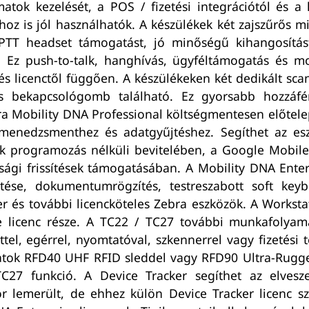
matok kezelését, a POS / fizetési integrációtól és 
oz is jól használhatók. A készülékek két zajszűrős m
 PTT headset támogatást, jó minőségű kihangosítás
Ez push-to-talk, hanghívás, ügyféltámogatás és mo
 és licenctől függően. A készülékeken két dedikált s
bekapcsológomb található. Ez gyorsabb hozzáfé
 Mobility DNA Professional költségmentesen előtelepí
 menedzsmenthez és adatgyűjtéshez. Segíthet az es
ok programozás nélküli bevitelében, a Google Mobile
ági frissítések támogatásában. A Mobility DNA Enterpr
tése, dokumentumrögzítés, testreszabott soft keybo
er és további licencköteles Zebra eszközök. A Works
se licenc része. A TC22 / TC27 további munkafolyam
ettel, egérrel, nyomtatóval, szkennerrel vagy fizetés
adatok RFD40 UHF RFID sleddel vagy RFD90 Ultra-Rug
C27 funkció. A Device Tracker segíthet az elveszet
r lemerült, de ehhez külön Device Tracker licenc 