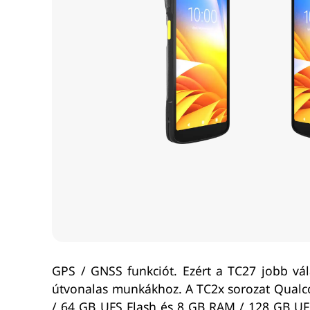
GPS / GNSS funkciót. Ezért a TC27 jobb vála
útvonalas munkákhoz. A TC2x sorozat Qualc
/ 64 GB UFS Flash és 8 GB RAM / 128 GB UFS 