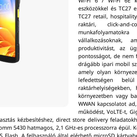
Wi-Fi 6 / Wi-Fi 6E k
eszközökkel és TC27 e
TC27 retail, hospitalit
raktári, click-an
munkafolyamatokra
vállalkozásoknak, 
produktivitást, az ü
pontosságot, de nem f
drágább ipari mobil sz
amely olyan környeze
lefedettségen belü
raktárhelyiségekben, 
környezetben vagy bac
WWAN kapcsolatot ad, 
működést, VoLTE-t, Gig
sztás kézbesítéshez, direct store delivery feladatok
omm 5430 hatmagos, 2,1 GHz-es processzorra épül. K
Flash. A felhasználó által elérhető microSD kártyah