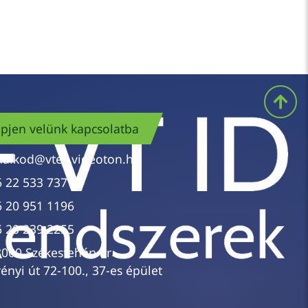
pjen velünk kapcsolatba
nalkod@vtes.videoton.hu
6 22 533 737
6 20 951 1196
6 20 239 2255
8000 Székesfehérvár
ényi út 72-100., 37-es épület