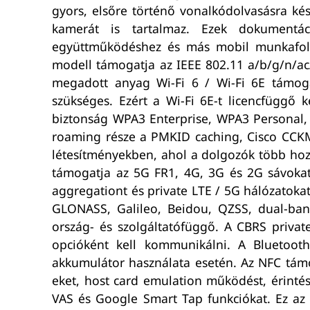
gyors, elsőre történő vonalkódolvasásra kés
kamerát is tartalmaz. Ezek dokumentáció
együttműködéshez és más mobil munkafoly
modell támogatja az IEEE 802.11 a/b/g/n/ac
megadott anyag Wi-Fi 6 / Wi-Fi 6E támogat
szükséges. Ezért a Wi-Fi 6E-t licencfüggő
biztonság WPA3 Enterprise, WPA3 Personal
roaming része a PMKID caching, Cisco CCKM,
létesítményekben, ahol a dolgozók több ho
támogatja az 5G FR1, 4G, 3G és 2G sávokat,
aggregationt és private LTE / 5G hálózatoka
GLONASS, Galileo, Beidou, QZSS, dual-ban
ország- és szolgáltatófüggő. A CBRS privat
opcióként kell kommunikálni. A Bluetoot
akkumulátor használata esetén. Az NFC támog
eket, host card emulation működést, érintés
VAS és Google Smart Tap funkciókat. Ez az 