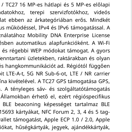
2 / TC27 16 MP-es hátlapi és 5 MP-es előlapi
datokhoz, terepi szervizfotókhoz, videós
at ebben az árkategóriában erős. Mindkét
us működéssel, IPv4 és IPv6 támogatással. A
ználatához Mobility DNA Enterprise License
ésben automatikus alapfunkcióként. A Wi-Fi
n és régebbi WEP módokat támogat. A gyors
enntartani üzletekben, raktárakban és olyan
 és hangkommunikációt ad. Régiótól függően
t LTE-A-t, 5G NR Sub-6-ot, LTE / NR carrier
Kína kivételével. A TC27 GPS támogatása GPS,
 A tényleges sáv- és szolgáltatótámogatás
Államokban érhető el, ezért régióspecifikus
s BLE beaconing képességet tartalmaz BLE
15693 kártyákat, NFC Forum 2, 3, 4 és 5 tag-
allet támogatást, Apple ECP 1.0 / 2.0, Apple
ókat, hűségkártyák, jegyek, ajándékkártyák,