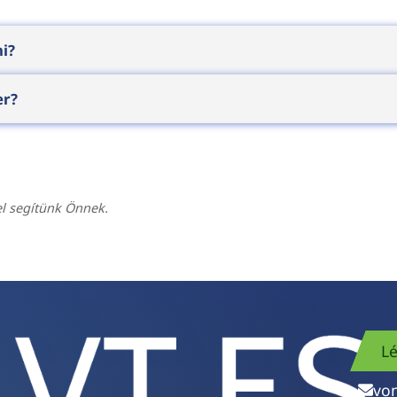
i?
 ahol a dolgozó folyamatosan árut mozgat és közben 
er?
zközfelvétel-letevés nélkül zajlik, ami műszakonk
ámítógépből és egy hozzá Bluetooth-on párosított gyűr
tó. A melegen cserélhető akkumulátorok műszakokon át
el segítünk Önnek.
Lé
vo