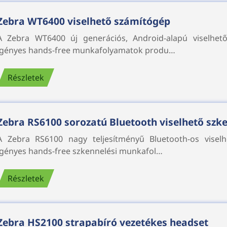
Zebra WT6400 viselhető számítógép
A Zebra WT6400 új generációs, Android-alapú viselhet
igényes hands-free munkafolyamatok produ…
Részletek
Zebra RS6100 sorozatú Bluetooth viselhető szk
A Zebra RS6100 nagy teljesítményű Bluetooth-os viselh
igényes hands-free szkennelési munkafol…
Részletek
Zebra HS2100 strapabíró vezetékes headset