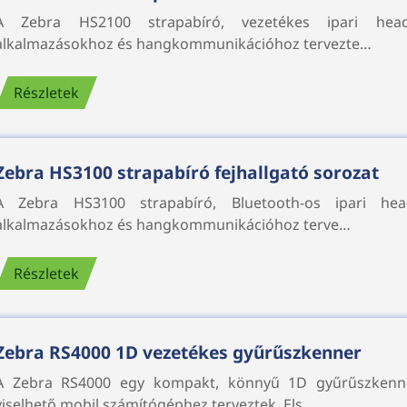
A Zebra HS2100 strapabíró, vezetékes ipari head
alkalmazásokhoz és hangkommunikációhoz tervezte…
Részletek
Zebra HS3100 strapabíró fejhallgató sorozat
A Zebra HS3100 strapabíró, Bluetooth-os ipari hea
alkalmazásokhoz és hangkommunikációhoz terve…
Részletek
Zebra RS4000 1D vezetékes gyűrűszkenner
A Zebra RS4000 egy kompakt, könnyű 1D gyűrűszkenn
viselhető mobil számítógéphez terveztek. Els…