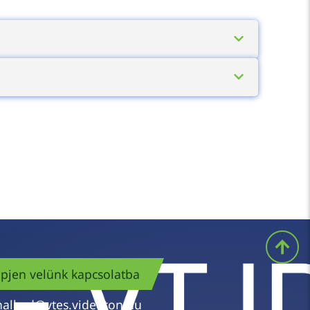
olvas be – komissiózás, csomagválogatás,
ént több ezer mozdulatot takarít meg, és
ű- vagy kézfejolvasóból áll; hangvezérelt
ívelő üzemidőt biztosítanak.
pjen velünk kapcsolatba
nalkod@vtes.videoton.hu