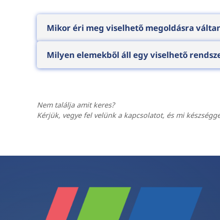
Mikor éri meg viselhető megoldásra váltan
Olyan nagy ismétlésszámú folyamatoknál,
Milyen elemekből áll egy viselhető rendsz
szortírozás. A kézszabad munkavégzés es
jellemzően a hibaarányt is csökkenti.
Jellemzően egy karra rögzíthető mobil sz
komissiózáshoz headset is csatlakoztatha
Nem találja amit keres?
Kérjük, vegye fel velünk a kapcsolatot, és mi készségg