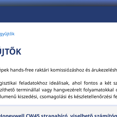
tgyűjtők
ŰJTŐK
pek hands-free raktári komissiózáshoz és árukezelésh
gisztikai feladatokhoz ideálisak, ahol fontos a két
gzíthető terminállal vagy hangvezérelt folyamatokkal
umenű kiszedési, csomagolási és készletellenőrzési f
Honeywell CW45 strapabíró, viselhető számító