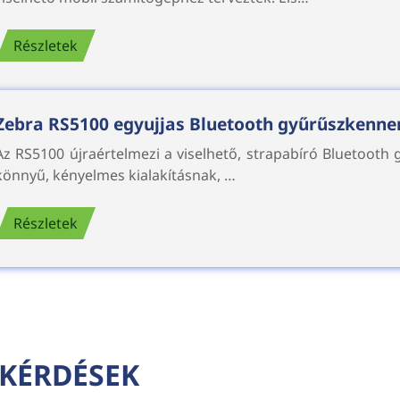
Részletek
Zebra RS5100 egyujjas Bluetooth gyűrűszkenne
Az RS5100 újraértelmezi a viselhető, strapabíró Bluetooth
könnyű, kényelmes kialakításnak, …
Részletek
 KÉRDÉSEK