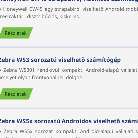
A Honeywell CW45 egy strapabíró, viselhető Android mobi
free raktári, disztribúciós, kiskeres…
Részletek
Zebra WS3 sorozatú viselhető számítógép
A Zebra WS301 rendkívül kompakt, Android-alapú vállalat
amelyet olyan frontvonalbeli dolgoz…
Részletek
Zebra WS5x sorozatú Androidos viselhető szám
A Zebra WS5x sorozat kompakt, Android-alapú vállalati 