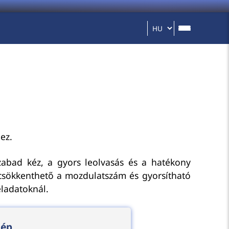
ez.
 szabad kéz, a gyors leolvasás és a hatékony
 csökkenthető a mozdulatszám és gyorsítható
eladatoknál.
gép