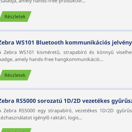
családja, amely hands-free produktivi…
Részletek
Zebra WS101 Bluetooth kommunikációs jelvény
A Zebra WS101 kisméretű, strapabíró és könnyű viselh
badge, amely hands-free hangkommunikáció…
Részletek
Zebra RS5000 sorozatú 1D/2D vezetékes gyűrűs
A Zebra RS5000 egy strapabíró, vezetékes 1D/2D gyűrűsz
kézhasználatot igénylő raktári, logis…