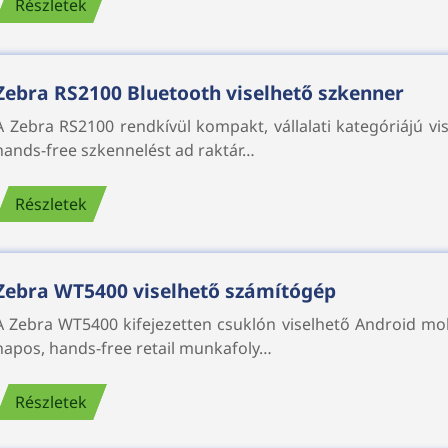
Részletek
Zebra RS2100 Bluetooth viselhető szkenner
A Zebra RS2100 rendkívül kompakt, vállalati kategóriájú v
hands-free szkennelést ad raktár…
Részletek
Zebra WT5400 viselhető számítógép
A Zebra WT5400 kifejezetten csuklón viselhető Android mo
napos, hands-free retail munkafoly…
Részletek