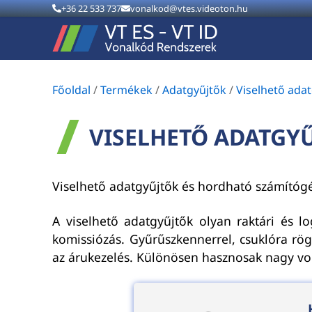
+36 22 533 737
vonalkod@vtes.videoton.hu
Főoldal
/
Termékek
/
Adatgyűjtők
/
Viselhető ada
VISELHETŐ ADATGY
Viselhető adatgyűjtők és hordható számítógé
A viselhető adatgyűjtők olyan raktári és lo
komissiózás. Gyűrűszkennerrel, csuklóra rö
az árukezelés. Különösen hasznosak nagy vol