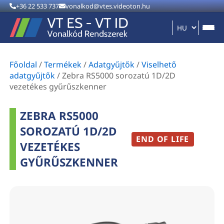
+36 22 533 737
vonalkod@vtes.videoton.hu
Főoldal
/
Termékek
/
Adatgyűjtők
/
Viselhető
adatgyűjtők
/
Zebra RS5000 sorozatú 1D/2D
vezetékes gyűrűszkenner
ZEBRA RS5000
SOROZATÚ 1D/2D
END OF LIFE
VEZETÉKES
GYŰRŰSZKENNER