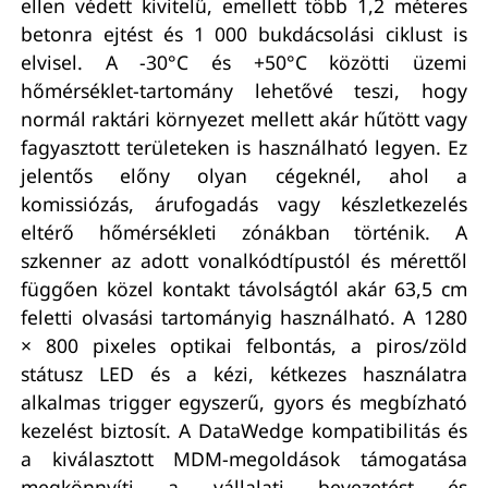
ellen védett kivitelű, emellett több 1,2 méteres
betonra ejtést és 1 000 bukdácsolási ciklust is
elvisel. A -30°C és +50°C közötti üzemi
hőmérséklet-tartomány lehetővé teszi, hogy
normál raktári környezet mellett akár hűtött vagy
fagyasztott területeken is használható legyen. Ez
jelentős előny olyan cégeknél, ahol a
komissiózás, árufogadás vagy készletkezelés
eltérő hőmérsékleti zónákban történik. A
szkenner az adott vonalkódtípustól és mérettől
függően közel kontakt távolságtól akár 63,5 cm
feletti olvasási tartományig használható. A 1280
× 800 pixeles optikai felbontás, a piros/zöld
státusz LED és a kézi, kétkezes használatra
alkalmas trigger egyszerű, gyors és megbízható
kezelést biztosít. A DataWedge kompatibilitás és
a kiválasztott MDM-megoldások támogatása
megkönnyíti a vállalati bevezetést és