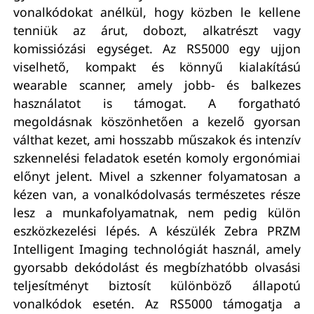
vonalkódokat anélkül, hogy közben le kellene
tenniük az árut, dobozt, alkatrészt vagy
komissiózási egységet. Az RS5000 egy ujjon
viselhető, kompakt és könnyű kialakítású
wearable scanner, amely jobb- és balkezes
használatot is támogat. A forgatható
megoldásnak köszönhetően a kezelő gyorsan
válthat kezet, ami hosszabb műszakok és intenzív
szkennelési feladatok esetén komoly ergonómiai
előnyt jelent. Mivel a szkenner folyamatosan a
kézen van, a vonalkódolvasás természetes része
lesz a munkafolyamatnak, nem pedig külön
eszközkezelési lépés. A készülék Zebra PRZM
Intelligent Imaging technológiát használ, amely
gyorsabb dekódolást és megbízhatóbb olvasási
teljesítményt biztosít különböző állapotú
vonalkódok esetén. Az RS5000 támogatja a