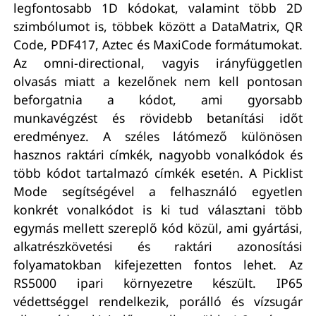
legfontosabb 1D kódokat, valamint több 2D
szimbólumot is, többek között a DataMatrix, QR
Code, PDF417, Aztec és MaxiCode formátumokat.
Az omni-directional, vagyis irányfüggetlen
olvasás miatt a kezelőnek nem kell pontosan
beforgatnia a kódot, ami gyorsabb
munkavégzést és rövidebb betanítási időt
eredményez. A széles látómező különösen
hasznos raktári címkék, nagyobb vonalkódok és
több kódot tartalmazó címkék esetén. A Picklist
Mode segítségével a felhasználó egyetlen
konkrét vonalkódot is ki tud választani több
egymás mellett szereplő kód közül, ami gyártási,
alkatrészkövetési és raktári azonosítási
folyamatokban kifejezetten fontos lehet. Az
RS5000 ipari környezetre készült. IP65
védettséggel rendelkezik, porálló és vízsugár