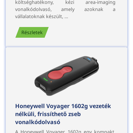
költséghatékony, kézi area-imaging
vonalkódolvasó, amely azoknak a
vállalatoknak készült, …
Részletek
Honeywell Voyager 1602g vezeték
nélküli, frissíthető zseb
vonalkódolvasó
A Honeywell Voyager 1602g egy kompakt,