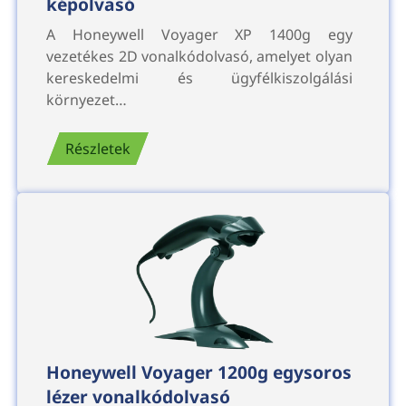
képolvasó
A Honeywell Voyager XP 1400g egy
vezetékes 2D vonalkódolvasó, amelyet olyan
kereskedelmi és ügyfélkiszolgálási
környezet…
Részletek
Honeywell Voyager 1200g egysoros
lézer vonalkódolvasó