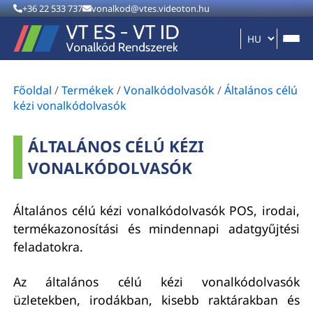
+36 22 533 737
vonalkod@vtes.videoton.hu
Főoldal
/
Termékek
/
Vonalkódolvasók
/
Általános célú
kézi vonalkódolvasók
ÁLTALÁNOS CÉLÚ KÉZI
VONALKÓDOLVASÓK
Általános célú kézi vonalkódolvasók POS, irodai,
termékazonosítási és mindennapi adatgyűjtési
feladatokra.
Az általános célú kézi vonalkódolvasók
üzletekben, irodákban, kisebb raktárakban és