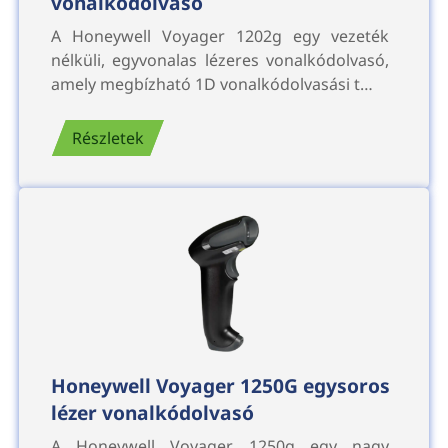
vonalkódolvasó
A Honeywell Voyager 1202g egy vezeték
nélküli, egyvonalas lézeres vonalkódolvasó,
amely megbízható 1D vonalkódolvasási t…
Részletek
Honeywell Voyager 1250G egysoros
lézer vonalkódolvasó
A Honeywell Voyager 1250g egy nagy