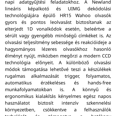
napi adatgyűjtési feladatokhoz. A Newland
lineáris képalkotó és UIMG dekódolási
technológiájára épülő HR15 Wahoo olvasók
gyors és pontos leolvasást biztosítanak az
elterjedt 1D vonalkódok esetén, beleértve a
sérült vagy gyengébb minőségű címkéket is. Az
olvasási teljesítmény sebessége és reakcióideje a
hagyományos lézeres olvasókhoz hasonló
élményt nyújt, miközben megőrzi a modern CCD
technológia előnyeit. A különböző olvasási
módok támogatása lehetővé teszi a készülékek
rugalmas alkalmazását trigger, folyamatos,
automatikus érzékeléses és hands-free
munkafolyamatokban is. A könnyű és
ergonomikus kialakítás kényelmes egész napos
használatot biztosít intenzív szkennelési
környezetben, csökkentve a felhasználók