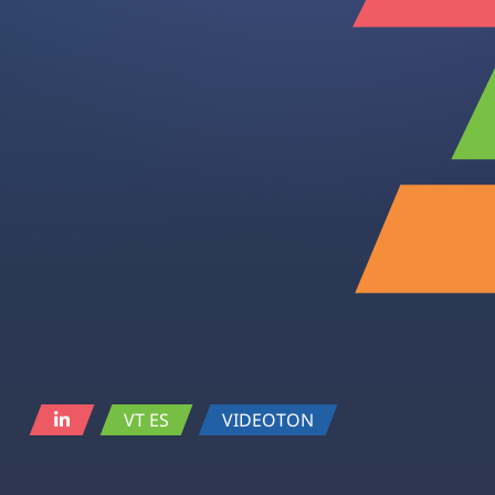
VT ES
VIDEOTON