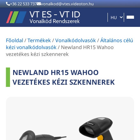
+36 22 533 737
vonalkod@vtes.videoton.hu
Főoldal
/
Termékek
/
Vonalkódolvasók
/
Általános célú
kézi vonalkódolvasók
/
Newland HR15 Wahoo
vezetékes kézi szkennerek
NEWLAND HR15 WAHOO
VEZETÉKES KÉZI SZKENNEREK