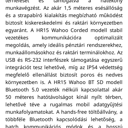
terhelését és támogatva a hatékony
munkavégzést. Az akár 1,5 méteres esésállóság
és a strapabíró kialakítás megbízható működést
biztosít kiskereskedelmi és raktári környezetben
egyaránt. A HR15 Wahoo Corded modell stabil
vezetékes kommunikációra optimalizált
megoldás, amely ideális pénztári rendszerekhez,
munkaállomásokhoz és raktári terminálokhoz. Az
USB és RS-232 interfészek támogatása egyszerű
integrációt tesz lehetővé, míg az IP54 védettség
megfelelő ellenállást biztosít poros és nedves
környezetben is. A HR15 Wahoo BT SD modell
Bluetooth 5.0 vezeték nélküli kapcsolattal akár
50 méteres hatótávolságot kínál nyílt térben,
lehetővé téve a rugalmas mobil adatgyűjtési
munkafolyamatokat. A hands-free töltőállvány, a
többféle Bluetooth kapcsolódási lehetőség, a
batch kommunikációs módok és a hosszú