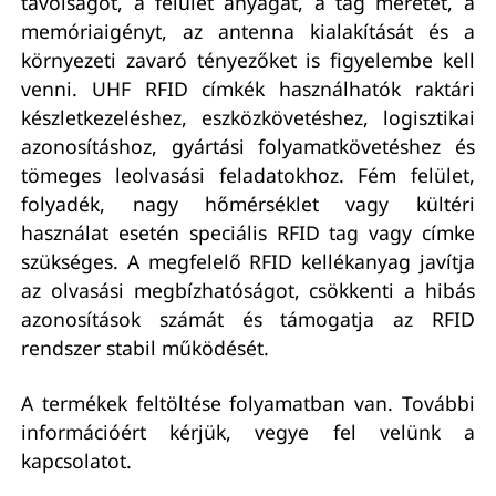
távolságot, a felület anyagát, a tag méretét, a
memóriaigényt, az antenna kialakítását és a
környezeti zavaró tényezőket is figyelembe kell
venni. UHF RFID címkék használhatók raktári
készletkezeléshez, eszközkövetéshez, logisztikai
azonosításhoz, gyártási folyamatkövetéshez és
tömeges leolvasási feladatokhoz. Fém felület,
folyadék, nagy hőmérséklet vagy kültéri
használat esetén speciális RFID tag vagy címke
szükséges. A megfelelő RFID kellékanyag javítja
az olvasási megbízhatóságot, csökkenti a hibás
azonosítások számát és támogatja az RFID
rendszer stabil működését.
A termékek feltöltése folyamatban van. További
információért kérjük, vegye fel velünk a
kapcsolatot.