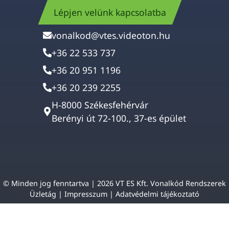
Lépjen velünk kapcsolatba
vonalkod@vtes.videoton.hu
+36 22 533 737
+36 20 951 1196
+36 20 239 2255
H-8000 Székesfehérvár
Berényi út 72-100., 37-es épület
© Minden jog fenntartva | 2026 VT ES Kft. Vonalkód Rendszerek
Üzletág |
Impresszum
|
Adatvédelmi tájékoztató