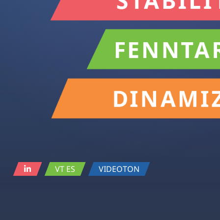
VT ES
VIDEOTON