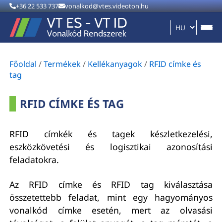
+36 22 533 737
vonalkod@vtes.videoton.hu
Főoldal
/
Termékek
/
Kellékanyagok
/
RFID címke és
tag
RFID CÍMKE ÉS TAG
RFID címkék és tagek készletkezelési,
eszközkövetési és logisztikai azonosítási
feladatokra.
Az RFID címke és RFID tag kiválasztása
összetettebb feladat, mint egy hagyományos
vonalkód címke esetén, mert az olvasási