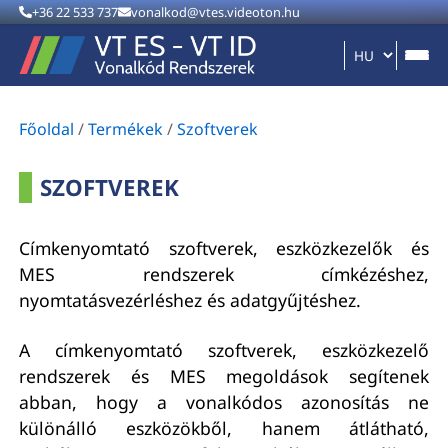
+36 22 533 737
vonalkod@vtes.videoton.hu
Főoldal
/
Termékek
/
Szoftverek
SZOFTVEREK
Címkenyomtató szoftverek, eszközkezelők és
MES rendszerek címkézéshez,
nyomtatásvezérléshez és adatgyűjtéshez.
A címkenyomtató szoftverek, eszközkezelő
rendszerek és MES megoldások segítenek
abban, hogy a vonalkódos azonosítás ne
különálló eszközökből, hanem átlátható,