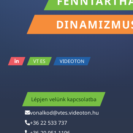
VT ES
VIDEOTON
Lépjen velünk kapcsolatba
vonalkod@vtes.videoton.hu
+36 22 533 737
+36 20 951 1196