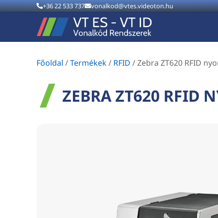
+36 22 533 737
vonalkod@vtes.videoton.hu
Főoldal
/
Termékek
/
RFID
/
Zebra ZT620 RFID ny
ZEBRA ZT620 RFID 