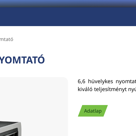
omtató
NYOMTATÓ
6,6 hüvelykes nyomtat
kiváló teljesítményt ny
Adatlap