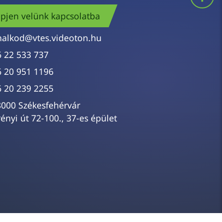
pjen velünk kapcsolatba
nalkod@vtes.videoton.hu
6 22 533 737
6 20 951 1196
6 20 239 2255
8000 Székesfehérvár
ényi út 72-100., 37-es épület