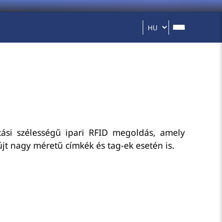
ási szélességű ipari RFID megoldás, amely
újt nagy méretű címkék és tag-ek esetén is.