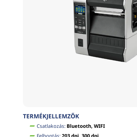
TERMÉKJELLEMZŐK
Csatlakozás:
Bluetooth, WIFI
Felbontás:
203 dpi, 300 dpi