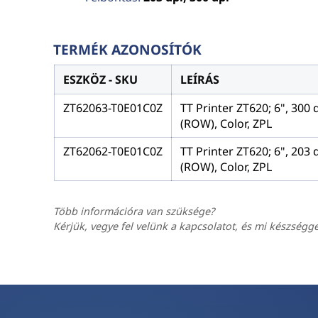
TERMÉK AZONOSÍTÓK
ESZKÖZ - SKU
LEÍRÁS
ZT62063-T0E01C0Z
TT Printer ZT620; 6", 300 
(ROW), Color, ZPL
ZT62062-T0E01C0Z
TT Printer ZT620; 6", 203 
(ROW), Color, ZPL
Több információra van szüksége?
Kérjük, vegye fel velünk a kapcsolatot, és mi készségg