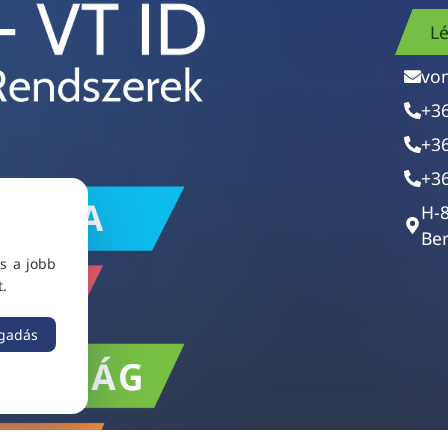
Lé
vo
+3
+3
+3
H-
Ber
s a jobb
t.
ogadás