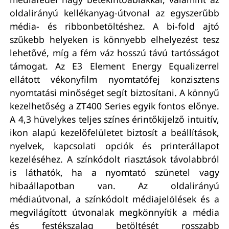
oldalirányú kellékanyag-útvonal az egyszerűbb
média- és ribbonbetöltéshez. A bi-fold ajtó
szűkebb helyeken is könnyebb elhelyezést tesz
lehetővé, míg a fém váz hosszú távú tartósságot
támogat. Az E3 Element Energy Equalizerrel
ellátott vékonyfilm nyomtatófej konzisztens
nyomtatási minőséget segít biztosítani. A könnyű
kezelhetőség a ZT400 Series egyik fontos előnye.
A 4,3 hüvelykes teljes színes érintőkijelző intuitív,
ikon alapú kezelőfelületet biztosít a beállítások,
nyelvek, kapcsolati opciók és printerállapot
kezeléséhez. A színkódolt riasztások távolabbról
is láthatók, ha a nyomtató szünetel vagy
hibaállapotban van. Az oldalirányú
médiaútvonal, a színkódolt médiajelölések és a
megvilágított útvonalak megkönnyítik a média
és festékszalag betöltését rosszabb