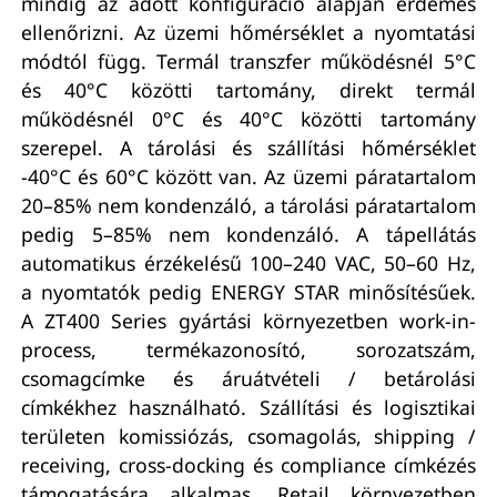
mindig az adott konfiguráció alapján érdemes
ellenőrizni. Az üzemi hőmérséklet a nyomtatási
módtól függ. Termál transzfer működésnél 5°C
és 40°C közötti tartomány, direkt termál
működésnél 0°C és 40°C közötti tartomány
szerepel. A tárolási és szállítási hőmérséklet
-40°C és 60°C között van. Az üzemi páratartalom
20–85% nem kondenzáló, a tárolási páratartalom
pedig 5–85% nem kondenzáló. A tápellátás
automatikus érzékelésű 100–240 VAC, 50–60 Hz,
a nyomtatók pedig ENERGY STAR minősítésűek.
A ZT400 Series gyártási környezetben work-in-
process, termékazonosító, sorozatszám,
csomagcímke és áruátvételi / betárolási
címkékhez használható. Szállítási és logisztikai
területen komissiózás, csomagolás, shipping /
receiving, cross-docking és compliance címkézés
támogatására alkalmas. Retail környezetben