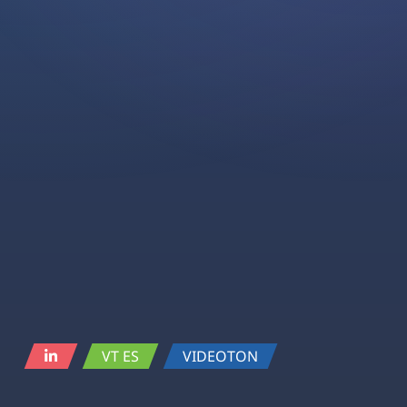
VT ES
VIDEOTON