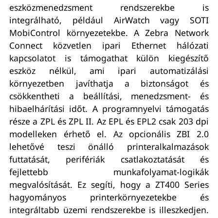
eszközmenedzsment rendszerekbe is
integrálható, például AirWatch vagy SOTI
MobiControl környezetekbe. A Zebra Network
Connect közvetlen ipari Ethernet hálózati
kapcsolatot is támogathat külön kiegészítő
eszköz nélkül, ami ipari automatizálási
környezetben javíthatja a biztonságot és
csökkentheti a beállítási, menedzsment- és
hibaelhárítási időt. A programnyelvi támogatás
része a ZPL és ZPL II. Az EPL és EPL2 csak 203 dpi
modelleken érhető el. Az opcionális ZBI 2.0
lehetővé teszi önálló printeralkalmazások
futtatását, perifériák csatlakoztatását és
fejlettebb munkafolyamat-logikák
megvalósítását. Ez segíti, hogy a ZT400 Series
hagyományos printerkörnyezetekbe és
integráltabb üzemi rendszerekbe is illeszkedjen.