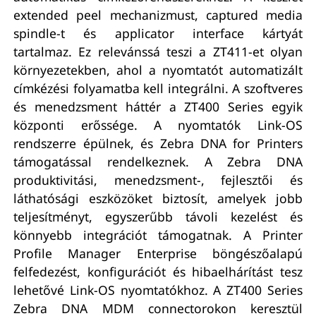
extended peel mechanizmust, captured media
spindle-t és applicator interface kártyát
tartalmaz. Ez relevánssá teszi a ZT411-et olyan
környezetekben, ahol a nyomtatót automatizált
címkézési folyamatba kell integrálni. A szoftveres
és menedzsment háttér a ZT400 Series egyik
központi erőssége. A nyomtatók Link-OS
rendszerre épülnek, és Zebra DNA for Printers
támogatással rendelkeznek. A Zebra DNA
produktivitási, menedzsment-, fejlesztői és
láthatósági eszközöket biztosít, amelyek jobb
teljesítményt, egyszerűbb távoli kezelést és
könnyebb integrációt támogatnak. A Printer
Profile Manager Enterprise böngészőalapú
felfedezést, konfigurációt és hibaelhárítást tesz
lehetővé Link-OS nyomtatókhoz. A ZT400 Series
Zebra DNA MDM connectorokon keresztül