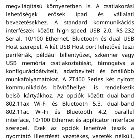
megvilágítású környezetben is. A csatlakozási
lehetőségek erősek ipari és vállalati
bevezetésekhez. A standard kommunikációs
interfészek között high-speed USB 2.0, RS-232
Serial, 10/100 Ethernet, Bluetooth és dual USB
Host szerepel. A két USB Host port lehetővé teszi
perifériák, például billentyűzet, szkenner vagy
USB memória csatlakoztatását, támogatva a
konfigurációátvitelt, adatbevitelt és önállóbb
munkafolyamatokat. A ZT400 Series két nyitott
kommunikációs bővítőhellyel is rendelkezik
belső kártyákhoz. Az opciók között dual-band
802.11ax Wi-Fi és Bluetooth 5.3, dual-band
802.11ac Wi-Fi és Bluetooth 4.2, parallel
interface, 10/100 Ethernet és applicator interface
szerepel. Ezek az opciók lehetővé teszik a
nyomtató illesztését vezetékes, vezeték nélküli,