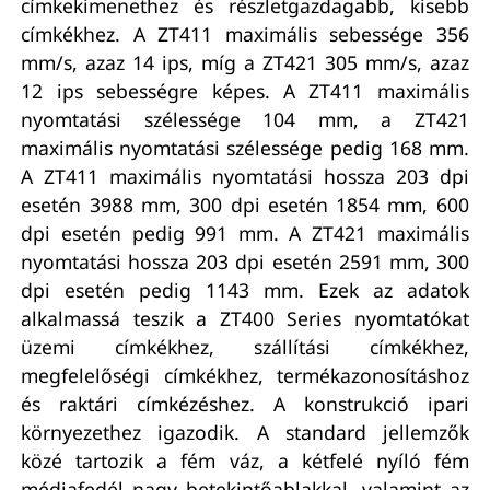
címkekimenethez és részletgazdagabb, kisebb
címkékhez. A ZT411 maximális sebessége 356
mm/s, azaz 14 ips, míg a ZT421 305 mm/s, azaz
12 ips sebességre képes. A ZT411 maximális
nyomtatási szélessége 104 mm, a ZT421
maximális nyomtatási szélessége pedig 168 mm.
A ZT411 maximális nyomtatási hossza 203 dpi
esetén 3988 mm, 300 dpi esetén 1854 mm, 600
dpi esetén pedig 991 mm. A ZT421 maximális
nyomtatási hossza 203 dpi esetén 2591 mm, 300
dpi esetén pedig 1143 mm. Ezek az adatok
alkalmassá teszik a ZT400 Series nyomtatókat
üzemi címkékhez, szállítási címkékhez,
megfelelőségi címkékhez, termékazonosításhoz
és raktári címkézéshez. A konstrukció ipari
környezethez igazodik. A standard jellemzők
közé tartozik a fém váz, a kétfelé nyíló fém
médiafedél nagy betekintőablakkal, valamint az