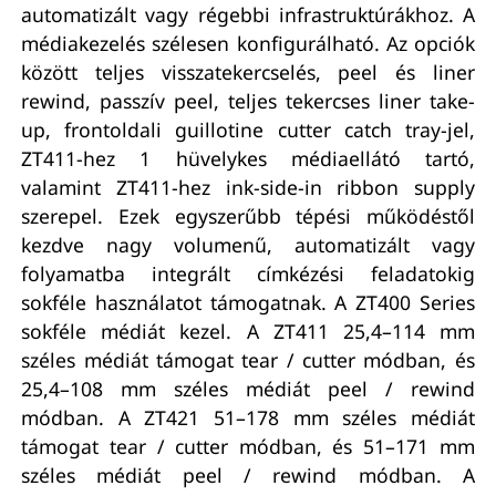
automatizált vagy régebbi infrastruktúrákhoz. A
médiakezelés szélesen konfigurálható. Az opciók
között teljes visszatekercselés, peel és liner
rewind, passzív peel, teljes tekercses liner take-
up, frontoldali guillotine cutter catch tray-jel,
ZT411-hez 1 hüvelykes médiaellátó tartó,
valamint ZT411-hez ink-side-in ribbon supply
szerepel. Ezek egyszerűbb tépési működéstől
kezdve nagy volumenű, automatizált vagy
folyamatba integrált címkézési feladatokig
sokféle használatot támogatnak. A ZT400 Series
sokféle médiát kezel. A ZT411 25,4–114 mm
széles médiát támogat tear / cutter módban, és
25,4–108 mm széles médiát peel / rewind
módban. A ZT421 51–178 mm széles médiát
támogat tear / cutter módban, és 51–171 mm
széles médiát peel / rewind módban. A