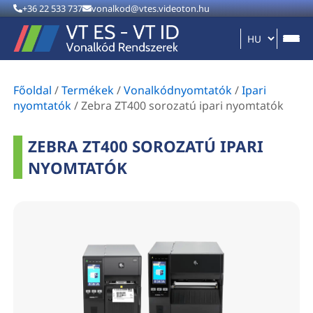
+36 22 533 737
vonalkod@vtes.videoton.hu
Főoldal
/
Termékek
/
Vonalkódnyomtatók
/
Ipari
nyomtatók
/
Zebra ZT400 sorozatú ipari nyomtatók
ZEBRA ZT400 SOROZATÚ IPARI
NYOMTATÓK