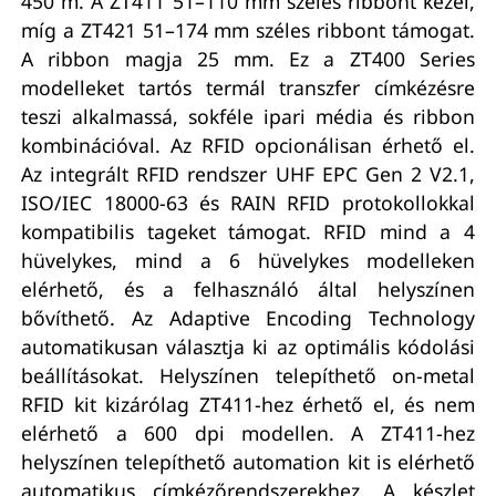
450 m. A ZT411 51–110 mm széles ribbont kezel,
míg a ZT421 51–174 mm széles ribbont támogat.
A ribbon magja 25 mm. Ez a ZT400 Series
modelleket tartós termál transzfer címkézésre
teszi alkalmassá, sokféle ipari média és ribbon
kombinációval. Az RFID opcionálisan érhető el.
Az integrált RFID rendszer UHF EPC Gen 2 V2.1,
ISO/IEC 18000-63 és RAIN RFID protokollokkal
kompatibilis tageket támogat. RFID mind a 4
hüvelykes, mind a 6 hüvelykes modelleken
elérhető, és a felhasználó által helyszínen
bővíthető. Az Adaptive Encoding Technology
automatikusan választja ki az optimális kódolási
beállításokat. Helyszínen telepíthető on-metal
RFID kit kizárólag ZT411-hez érhető el, és nem
elérhető a 600 dpi modellen. A ZT411-hez
helyszínen telepíthető automation kit is elérhető
automatikus címkézőrendszerekhez. A készlet