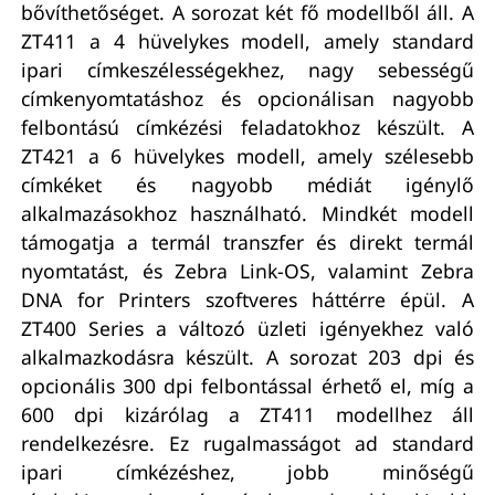
bővíthetőséget. A sorozat két fő modellből áll. A
ZT411 a 4 hüvelykes modell, amely standard
ipari címkeszélességekhez, nagy sebességű
címkenyomtatáshoz és opcionálisan nagyobb
felbontású címkézési feladatokhoz készült. A
ZT421 a 6 hüvelykes modell, amely szélesebb
címkéket és nagyobb médiát igénylő
alkalmazásokhoz használható. Mindkét modell
támogatja a termál transzfer és direkt termál
nyomtatást, és Zebra Link-OS, valamint Zebra
DNA for Printers szoftveres háttérre épül. A
ZT400 Series a változó üzleti igényekhez való
alkalmazkodásra készült. A sorozat 203 dpi és
opcionális 300 dpi felbontással érhető el, míg a
600 dpi kizárólag a ZT411 modellhez áll
rendelkezésre. Ez rugalmasságot ad standard
ipari címkézéshez, jobb minőségű