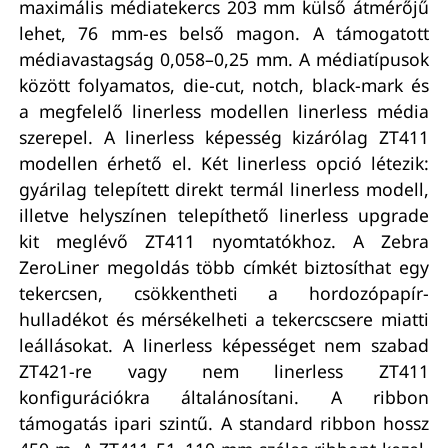
maximális médiatekercs 203 mm külső átmérőjű
lehet, 76 mm-es belső magon. A támogatott
médiavastagság 0,058–0,25 mm. A médiatípusok
között folyamatos, die-cut, notch, black-mark és
a megfelelő linerless modellen linerless média
szerepel. A linerless képesség kizárólag ZT411
modellen érhető el. Két linerless opció létezik:
gyárilag telepített direkt termál linerless modell,
illetve helyszínen telepíthető linerless upgrade
kit meglévő ZT411 nyomtatókhoz. A Zebra
ZeroLiner megoldás több címkét biztosíthat egy
tekercsen, csökkentheti a hordozópapír-
hulladékot és mérsékelheti a tekercscsere miatti
leállásokat. A linerless képességet nem szabad
ZT421-re vagy nem linerless ZT411
konfigurációkra általánosítani. A ribbon
támogatás ipari szintű. A standard ribbon hossz