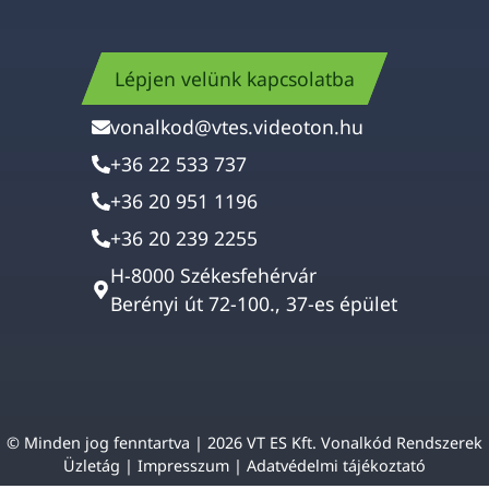
Lépjen velünk kapcsolatba
vonalkod@vtes.videoton.hu
+36 22 533 737
+36 20 951 1196
+36 20 239 2255
H-8000 Székesfehérvár
Berényi út 72-100., 37-es épület
© Minden jog fenntartva | 2026 VT ES Kft. Vonalkód Rendszerek
Üzletág |
Impresszum
|
Adatvédelmi tájékoztató