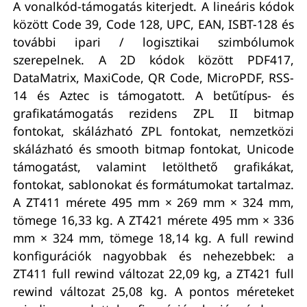
A vonalkód-támogatás kiterjedt. A lineáris kódok
között Code 39, Code 128, UPC, EAN, ISBT-128 és
további ipari / logisztikai szimbólumok
szerepelnek. A 2D kódok között PDF417,
DataMatrix, MaxiCode, QR Code, MicroPDF, RSS-
14 és Aztec is támogatott. A betűtípus- és
grafikatámogatás rezidens ZPL II bitmap
fontokat, skálázható ZPL fontokat, nemzetközi
skálázható és smooth bitmap fontokat, Unicode
támogatást, valamint letölthető grafikákat,
fontokat, sablonokat és formátumokat tartalmaz.
A ZT411 mérete 495 mm × 269 mm × 324 mm,
tömege 16,33 kg. A ZT421 mérete 495 mm × 336
mm × 324 mm, tömege 18,14 kg. A full rewind
konfigurációk nagyobbak és nehezebbek: a
ZT411 full rewind változat 22,09 kg, a ZT421 full
rewind változat 25,08 kg. A pontos méreteket