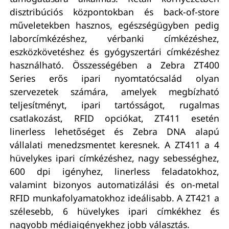
disztribúciós központokban és back-of-store
műveletekben hasznos, egészségügyben pedig
laborcímkézéshez, vérbanki címkézéshez,
eszközkövetéshez és gyógyszertári címkézéshez
használható. Összességében a Zebra ZT400
Series erős ipari nyomtatócsalád olyan
szervezetek számára, amelyek megbízható
teljesítményt, ipari tartósságot, rugalmas
csatlakozást, RFID opciókat, ZT411 esetén
linerless lehetőséget és Zebra DNA alapú
vállalati menedzsmentet keresnek. A ZT411 a 4
hüvelykes ipari címkézéshez, nagy sebességhez,
600 dpi igényhez, linerless feladatokhoz,
valamint bizonyos automatizálási és on-metal
RFID munkafolyamatokhoz ideálisabb. A ZT421 a
szélesebb, 6 hüvelykes ipari címkékhez és
nagyobb médiaigényekhez jobb választás.