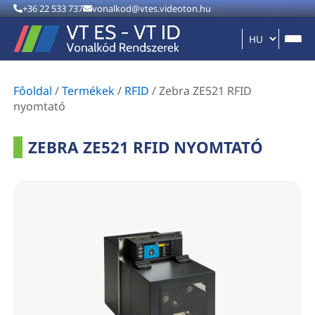
+36 22 533 737
vonalkod@vtes.videoton.hu
Főoldal
/
Termékek
/
RFID
/
Zebra ZE521 RFID
nyomtató
ZEBRA ZE521 RFID NYOMTATÓ