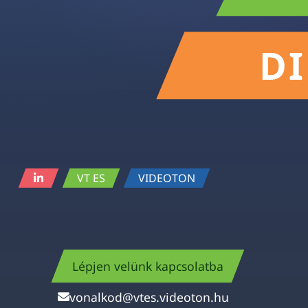
VT ES
VIDEOTON
Lépjen velünk kapcsolatba
vonalkod@vtes.videoton.hu