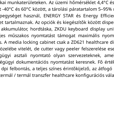
kai munkaterületeken. Az üzemi hőmérséklet 4,4°C és
 -40°C és 60°C között, a tárolási páratartalom 5–9
ápegységet használ, ENERGY STAR és Energy Efficien
tartalmaznak. Az opciók és kiegészítők között dispens
, akkumulátor, hordtáska, ZKDU keyboard display un
ljes műszakos nyomtatást támogat maximális nyomt
s. A media locking cabinet csak a ZD621 healthcare di
elébe vitelét, de cutter vagy peeler felszerelése e
ügyi asztali nyomtató olyan szervezeteknek, ame
égügyi dokumentációs nyomtatást keresnek. Fő érték
dpi felbontás, a teljes színes érintőkijelző, az átfog
rmál / termál transzfer healthcare konfigurációs vála