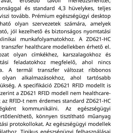
túrával, erősebb távoli menedzsmenttel,
nsággal és standard 4,3 hüvelykes, teljes
l viszi tovább. Prémium egészségügyi desktop
álható olyan szervezetek számára, amelyek
tó, jól kezelhető és biztonságos nyomtatási
klinikai munkafolyamatokhoz. A ZD621-HC
l transzfer healthcare modellekben érhető el.
ozat olyan címkékhez, karszalagokhoz és
tási feladatokhoz megfelelő, ahol nincs
ra. A termál transzfer változat ribbonos
olyan alkalmazásokhoz, ahol tartósabb
ükség. A specifikáció ZD621 RFID modellt is
 szerint a ZD621 RFID modell nem healthcare-
ért az RFID-t nem érdemes standard ZD621-HC
ségként kommunikálni. Az egészségügyi
rtőtleníthető, könnyen tisztítható műanyag
títási protokollokat. Az egészségügyi modellek
athoz. Tipikus egészségügyi felhasználásai