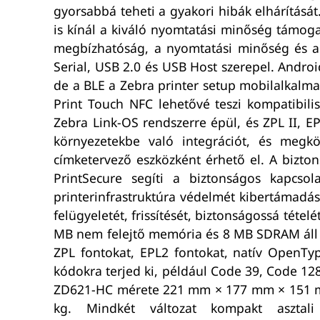
gyorsabbá teheti a gyakori hibák elhárítás
is kínál a kiváló nyomtatási minőség támo
megbízhatóság, a nyomtatási minőség és a g
Serial, USB 2.0 és USB Host szerepel. Andro
de a BLE a Zebra printer setup mobilalkalmaz
Print Touch NFC lehetővé teszi kompatibil
Zebra Link-OS rendszerre épül, és ZPL II, E
környezetekbe való integrációt, és megkö
címketervező eszközként érhető el. A bizto
PrintSecure segíti a biztonságos kapcsol
printerinfrastruktúra védelmét kibertámadás
felügyeletét, frissítését, biztonságossá tét
MB nem felejtő memória és 8 MB SDRAM áll re
ZPL fontokat, EPL2 fontokat, natív OpenTy
kódokra terjed ki, például Code 39, Code 12
ZD621-HC mérete 221 mm × 177 mm × 151 m
kg. Mindkét változat kompakt asztali 