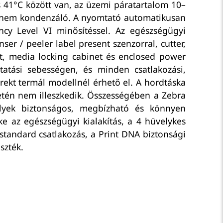
 41°C között van, az üzemi páratartalom 10–
5% nem kondenzáló. A nyomtató automatikusan
cy Level VI minősítéssel. Az egészségügyi
er / peeler label present szenzorral, cutter,
it, media locking cabinet és enclosed power
atási sebességen, és minden csatlakozási,
rekt termál modellnél érhető el. A hordtáska
setén nem illeszkedik. Összességében a Zebra
lyek biztonságos, megbízható és könnyen
e az egészségügyi kialakítás, a 4 hüvelykes
ó standard csatlakozás, a Print DNA biztonsági
szték.