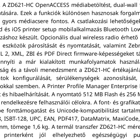
át. A ZD621-HC OpenACCESS médiabetöltést, dual-wall 
gatására. Ezek a funkciók különösen hasznosak forga
yors médiacsere fontos. A csatlakozási lehetőségek
id és iOS printer setup mobilalkalmazás Bluetooth Lo
áshoz készült. Opcionális dual wireless radio érhető e
is eszközök párosítását és nyomtatását, valamint Ze
PL 2, XML, ZBI és PDF Direct firmware-képességeket 
nnyíti a már kialakított munkafolyamatok használ
nság és a távoli menedzsment a ZD621-HC értékajánl
atok konfigurálását, sérülékenységek azonosítását,
okkal szemben. A Printer Profile Manager Enterprise 
elét és hibaelhárítását. A nyomtató 512 MB Flash és 
ndelkezésre felhasználói célokra. A font- és grafika
pe fonttámogatást és Unicode-kompatibilitást tarta
8, ISBT-128, UPC, EAN, PDF417, DataMatrix, MaxiCode,
m, tömege 1,6 kg. A termál transzfer ZD621-HC mér
printerként jól elhelyezhető egészségügyi pul