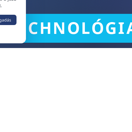
t.
ogadás