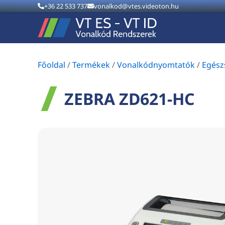
+36 22 533 737
vonalkod@vtes.videoton.hu
Főoldal
/
Termékek
/
Vonalkódnyomtatók
/
Egész
ZEBRA ZD621-HC