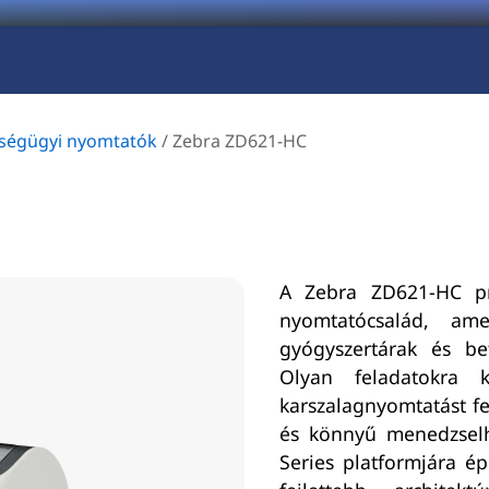
ségügyi nyomtatók
/
Zebra ZD621-HC
A Zebra ZD621-HC pr
nyomtatócsalád, amel
gyógyszertárak és bet
Olyan feladatokra 
karszalagnyomtatást fer
és könnyű menedzselh
Series platformjára é