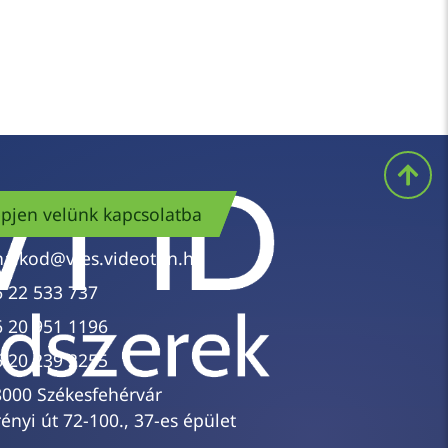
pjen velünk kapcsolatba
nalkod@vtes.videoton.hu
6 22 533 737
6 20 951 1196
6 20 239 2255
8000 Székesfehérvár
ényi út 72-100., 37-es épület