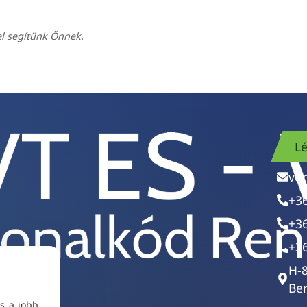
el segítünk Önnek.
Lé
vo
+3
+3
+3
H-
Ber
s a jobb