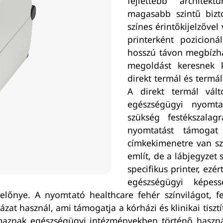
fejlettebb architek
magasabb szintű bizto
színes érintőkijelzőve
printerként pozicion
hosszú távon megbízha
megoldást keresnek 
direkt termál és termá
A direkt termál vált
egészségügyi nyomta
szükség festékszalag
nyomtatást támogat 
címkekimenetre van sz
említ, de a lábjegyzet
specifikus printer, ez
egészségügyi képes
előnye. A nyomtató healthcare fehér színvilágot, fe
ázat használ, ami támogatja a kórházi és klinikai tisz
maznak egészségügyi intézményekben történő használ