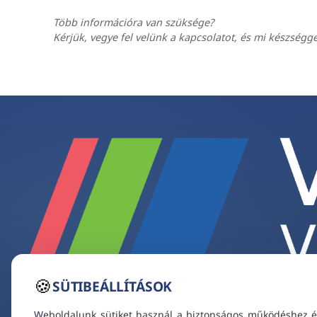
Több információra van szüksége?
Kérjük, vegye fel velünk a kapcsolatot, és mi készségg
🍪
SÜTIBEÁLLÍTÁSOK
Weboldalunk sütiket használ a biztonságos működéshez é