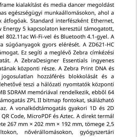
frame kialakítást és media dancer megoldást
lmas egészségügyi munkaállomásokon, ahol a
 átfogóak. Standard interfészként Ethernet,
w Energy 5 kapcsolaton keresztül támogatott,
l 802.11ac Wi-Fi-vel és Bluetooth 4.1-gyel. A
bra súgóanyagok gyors elérését. A ZD621-HC
támogat. Ez segíti a meglévő Zebra címkézési
atát. A ZebraDesigner Essentials ingyenes
atának központi része. A Zebra Print DNA és
 jogosulatlan hozzáférés blokkolását és a
lehetővé teszi a hálózati nyomtatók központi
256 MB SDRAM memóriával rendelkezik, ebből 64
támogatás ZPL II bitmap fontokat, skálázható
lmaz. A vonalkódtámogatás gyakori 1D és 2D
 QR Code, MicroPDF és Aztec. A direkt termál
ete 267 mm × 202 mm × 192 mm, tömege 2,5
tokon, nővérállomásokon, gyógyszertári