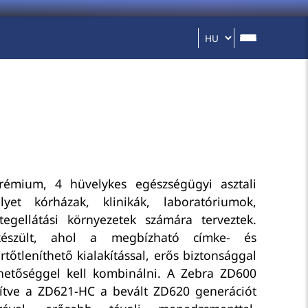
émium, 4 hüvelykes egészségügyi asztali
yet kórházak, klinikák, laboratóriumok,
egellátási környezetek számára terveztek.
készült, ahol a megbízható címke- és
tőtleníthető kialakítással, erős biztonsággal
etőséggel kell kombinálni. A Zebra ZD600
pítve a ZD621-HC a bevált ZD620 generációt