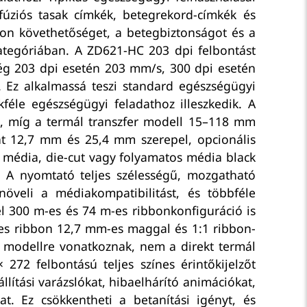
fúziós tasak címkék, betegrekord-címkék és
on követhetőséget, a betegbiztonságot és a
kategóriában. A ZD621-HC 203 dpi felbontást
ség 203 dpi esetén 203 mm/s, 300 dpi esetén
Ez alkalmassá teszi standard egészségügyi
féle egészségügyi feladathoz illeszkedik. A
, míg a termál transzfer modell 15–118 mm
t 12,7 mm és 25,4 mm szerepel, opcionális
 média, die-cut vagy folyamatos média black
. A nyomtató teljes szélességű, mozgatható
növeli a médiakompatibilitást, és többféle
l 300 m-es és 74 m-es ribbonkonfiguráció is
es ribbon 12,7 mm-es maggal és 1:1 ribbon-
 modellre vonatkoznak, nem a direkt termál
72 felbontású teljes színes érintőkijelzőt
llítási varázslókat, hibaelhárító animációkat,
t. Ez csökkentheti a betanítási igényt, és