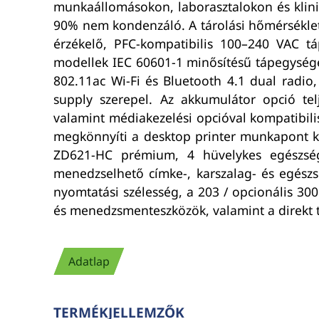
munkaállomásokon, laborasztalokon és klini
90% nem kondenzáló. A tárolási hőmérséklet
érzékelő, PFC-kompatibilis 100–240 VAC t
modellek IEC 60601-1 minősítésű tápegységet 
802.11ac Wi-Fi és Bluetooth 4.1 dual radio
supply szerepel. Az akkumulátor opció te
valamint médiakezelési opcióval kompatibili
megkönnyíti a desktop printer munkapont köz
ZD621-HC prémium, 4 hüvelykes egészség
menedzselhető címke-, karszalag- és egészs
nyomtatási szélesség, a 203 / opcionális 300 
és menedzsmenteszközök, valamint a direkt te
Adatlap
TERMÉKJELLEMZŐK