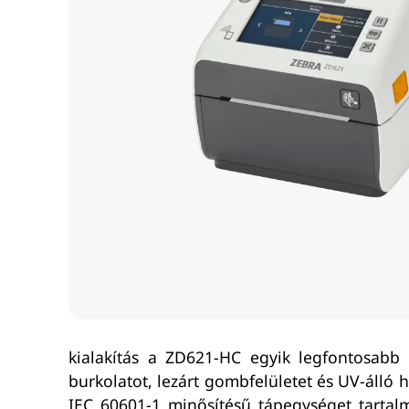
kialakítás a ZD621-HC egyik legfontosabb 
burkolatot, lezárt gombfelületet és UV-álló h
IEC 60601-1 minősítésű tápegységet tartal