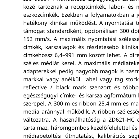
közé tartoznak a receptcímkék, labor- és 
eszközcímkék. Ezekben a folyamatokban a j
hatékony klinikai működést. A nyomtatási t
támogat standardként, opcionálisan 300 dpi
152 mm/s. A maximális nyomtatási széless
címkék, karszalagok és részletesebb klinik
címkehossz 6,4–991 mm között lehet. A di
széles médiát kezel. A maximális médiate
adapterekkel pedig nagyobb magok is haszná
markkal vagy anélkül, label vagy tag stoc
reflective / black mark szenzort és többp
egészségügyi címke- és karszalagformátum h
szerepel. A 300 m-es ribbon 25,4 mm-es ma
media aránnyal működik. A ribbon szélessé
változatra. A használhatóság a ZD621-HC e
tartalmaz, háromgombos kezelőfelülettel és öt
médiabetöltési útmutatást, kalibrációs se