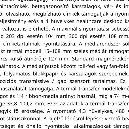
mintacímkék, betegazonosító karszalagok, vér- és in
ól olvasható, megbízható címkék támogatják a nyom
eljesítmény erős a 4 hüvelykes healthcare desktop 
 változat is elérhető. A maximális nyomtatási sebes
ég 203 dpi esetén 104 mm, 300 dpi esetén 108 mm. 
ai címketartalmak nyomtatására. A médiarendszer sok
rekt termál modell 15–108 mm széles médiát támogat
kercs külső átmérője 127 mm. Standard magméretkén
lhatók. A médiatípusok között roll-fed vagy fan-fold
k, folyamatos blokkpapír és karszalagok szerepelnek
ozíciós transmissive / gap szenzort tartalmaz. Ez 
asználatát támogatja. A termál transzfer modellekné
got és 1:4 ribbon-media arányt használ, míg a 74 m-
ge 33,8–109,2 mm. Ezek az adatok a termál transzfer
gyik fő erőssége. A nyomtató 4,3 hüvelykes, 480 × 2
 státuszikonnal. A kijelző lépésről lépésre vezető beá
gítséget és önálló nyomtatási alkalmazásokat támoga