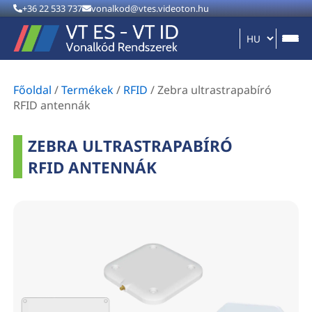
+36 22 533 737
vonalkod@vtes.videoton.hu
Főoldal
/
Termékek
/
RFID
/
Zebra ultrastrapabíró
RFID antennák
ZEBRA ULTRASTRAPABÍRÓ
RFID ANTENNÁK