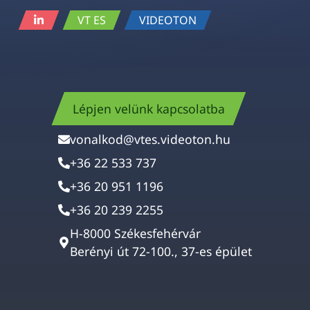
VT ES
VIDEOTON
Lépjen velünk kapcsolatba
vonalkod@vtes.videoton.hu
+36 22 533 737
+36 20 951 1196
+36 20 239 2255
H-8000 Székesfehérvár
Berényi út 72-100., 37-es épület