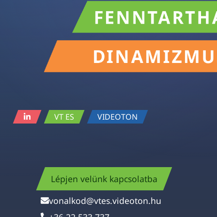
VT ES
VIDEOTON
Lépjen velünk kapcsolatba
vonalkod@vtes.videoton.hu
+36 22 533 737