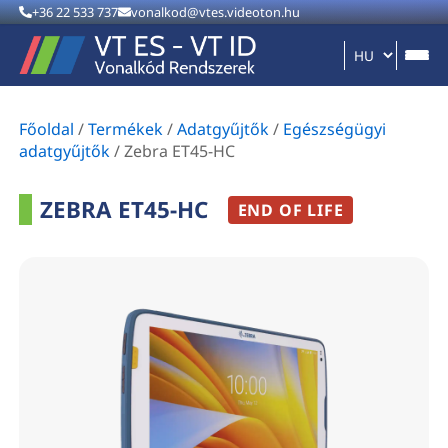
+36 22 533 737
vonalkod@vtes.videoton.hu
Főoldal
/
Termékek
/
Adatgyűjtők
/
Egészségügyi
adatgyűjtők
/
Zebra ET45-HC
ZEBRA ET45-HC
END OF LIFE