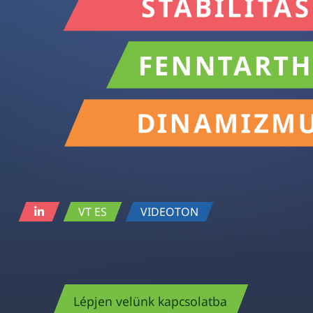
VT ES
VIDEOTON
Lépjen velünk kapcsolatba