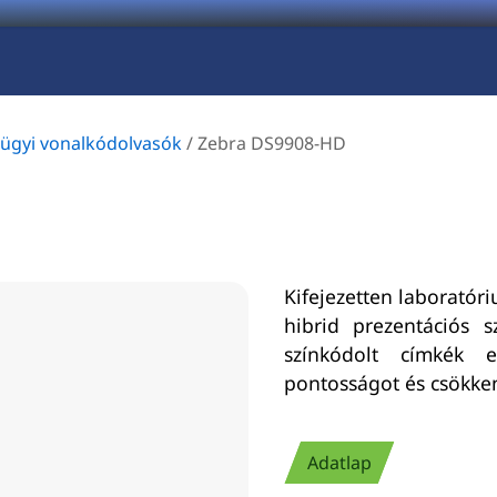
ügyi vonalkódolvasók
/
Zebra DS9908-HD
Kifejezetten laboratór
hibrid prezentációs 
színkódolt címkék e
pontosságot és csökken
Adatlap