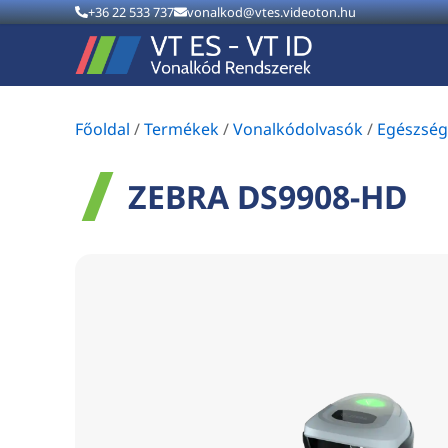
+36 22 533 737
vonalkod@vtes.videoton.hu
Főoldal
/
Termékek
/
Vonalkódolvasók
/
Egészség
ZEBRA DS9908-HD