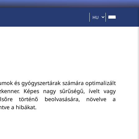
iumok és gyógyszertárak számára optimalizált
szkenner. Képes nagy sűrűségű, ívelt vagy
lsőre történő beolvasására, növelve a
tve a hibákat.