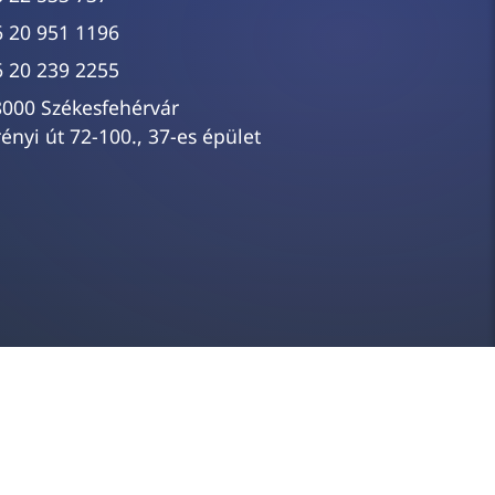
6 20 951 1196
6 20 239 2255
8000 Székesfehérvár
ényi út 72-100., 37-es épület