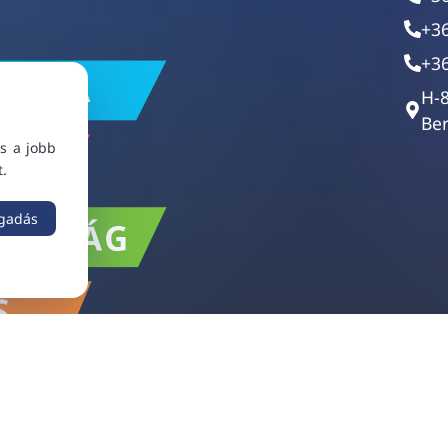
+3
+3
H-
Ber
s a jobb
t.
ogadás