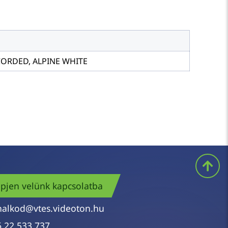
CORDED, ALPINE WHITE
pjen velünk kapcsolatba
nalkod@vtes.videoton.hu
6 22 533 737