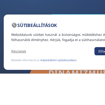
🍪
SÜTIBEÁLLÍTÁSOK
Weboldalunk sütiket használ a biztonságos működéshez é
felhasználói élményhez. Kérjük, fogadja el a sütihasználato
Részletek
Elf
Bővebb információ az
Adatvédelmi nyilatkozatban
.
VT ES
VIDEOTON