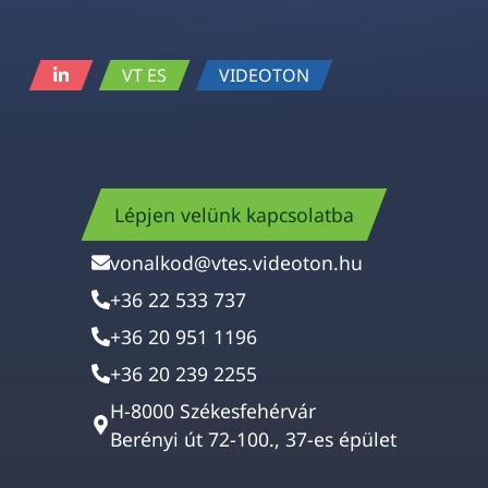
VT ES
VIDEOTON
Lépjen velünk kapcsolatba
vonalkod@vtes.videoton.hu
+36 22 533 737
+36 20 951 1196
+36 20 239 2255
H-8000 Székesfehérvár
Berényi út 72-100., 37-es épület