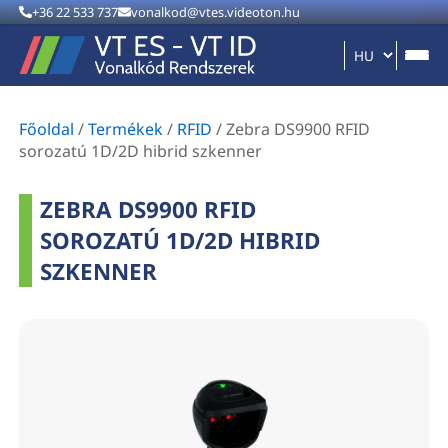
+36 22 533 737
vonalkod@vtes.videoton.hu
Főoldal
/
Termékek
/
RFID
/
Zebra DS9900 RFID
sorozatú 1D/2D hibrid szkenner
ZEBRA DS9900 RFID
SOROZATÚ 1D/2D HIBRID
SZKENNER