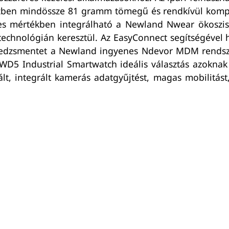
özben mindössze 81 gramm tömegű és rendkívül kompa
teljes mértékben integrálható a Newland Nwear ökos
echnológián keresztül. Az EasyConnect segítségével 
enedzsmentet a Newland ingyenes Ndevor MDM rendsze
WD5 Industrial Smartwatch ideális választás azokna
, integrált kamerás adatgyűjtést, magas mobilitást, 