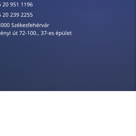
6 20 951 1196
6 20 239 2255
8000 Székesfehérvár
ényi út 72-100., 37-es épület