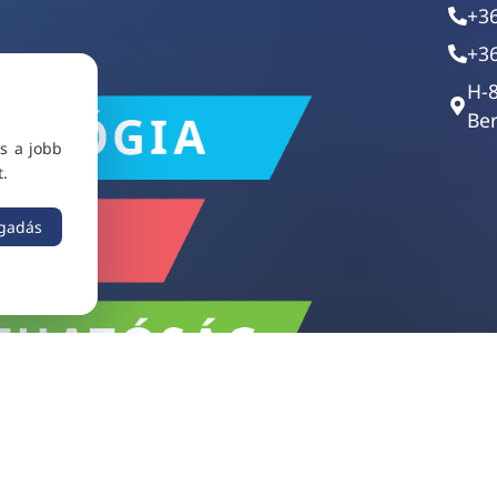
+3
+3
H-
Ber
s a jobb
t.
ogadás