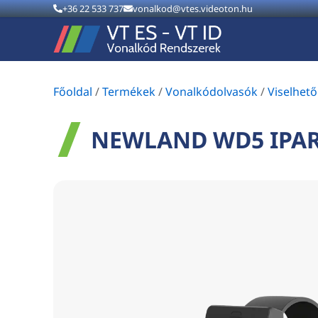
+36 22 533 737
vonalkod@vtes.videoton.hu
Főoldal
/
Termékek
/
Vonalkódolvasók
/
Viselhet
NEWLAND WD5 IPAR