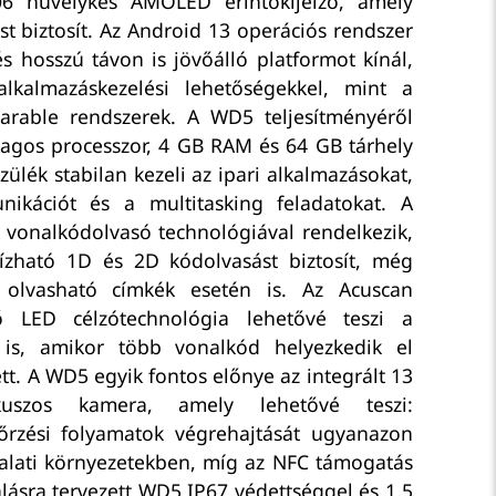
6 hüvelykes AMOLED érintőkijelző, amely
ést biztosít. Az Android 13 operációs rendszer
 hosszú távon is jövőálló platformot kínál,
alkalmazáskezelési lehetőségekkel, mint a
rable rendszerek. A WD5 teljesítményéről
agos processzor, 4 GB RAM és 64 GB tárhely
ülék stabilan kezeli az ipari alkalmazásokat,
ikációt és a multitasking feladatokat. A
vonalkódolvasó technológiával rendelkezik,
zható 1D és 2D kódolvasást biztosít, még
 olvasható címkék esetén is. Az Acuscan
 LED célzótechnológia lehetővé teszi a
 is, amikor több vonalkód helyezkedik el
t. A WD5 egyik fontos előnye az integrált 13
kuszos kamera, amely lehetővé teszi:
nőrzési folyamatok végrehajtását ugyanazon
llalati környezetekben, míg az NFC támogatás
álásra tervezett WD5 IP67 védettséggel és 1,5