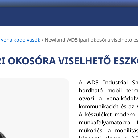
ő vonalkódolvasók
/
Newland WD5 ipari okosóra viselhető e
I OKOSÓRA VISELHETŐ ESZ
A WD5 Industrial Sma
hordható mobil term
ötvözi a vonalkódolv
kommunikációt és az A
A készüléket modern lo
munkafolyamatokra f
működés, a mobilitás