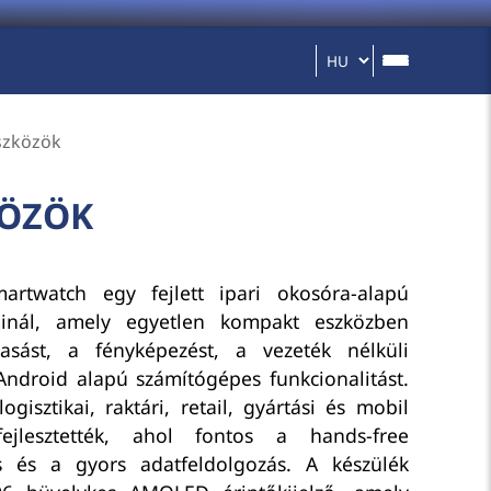
szközök
KÖZÖK
rtwatch egy fejlett ipari okosóra-alapú
inál, amely egyetlen kompakt eszközben
asást, a fényképezést, a vezeték nélküli
ndroid alapú számítógépes funkcionalitást.
gisztikai, raktári, retail, gyártási és mobil
ejlesztették, ahol fontos a hands-free
 és a gyors adatfeldolgozás. A készülék