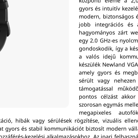
központi eleme a 2,0
gyors és intuitív kezel
modern, biztonságos és
jobb integrációs és 
hagyományos zárt wea
egy 2.0 GHz-es nyolcm
gondoskodik, így a kész
a valós idejű kommun
készülék Newland VGA 
amely gyors és megbí
sérült vagy nehezen
támogatással működő
pontos célzást akkor
szorosan egymás mellet
megapixeles autofó
áció, hibák vagy sérülések rögzítése, vizuális elle
at gyors és stabil kommunikációt biztosít modern vá
ozzáférés-kezelési alkalmazásokhoz. Az ipari felhaszn