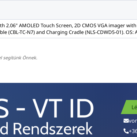
th 2.06" AMOLED Touch Screen, 2D CMOS VGA imager with 
cable (CBL-TC-N7) and Charging Cradle (NLS-CDWD5-01). OS: 
el segítünk Önnek.
Lé
vo
+3