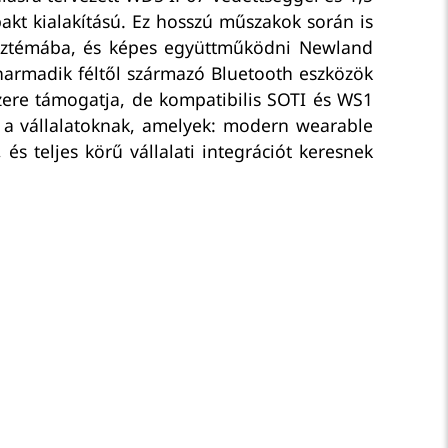
kt kialakítású. Ez hosszú műszakok során is
zisztémába, és képes együttműködni Newland
harmadik féltől származó Bluetooth eszközök
re támogatja, de kompatibilis SOTI és WS1
k a vállalatoknak, amelyek: modern wearable
és teljes körű vállalati integrációt keresnek