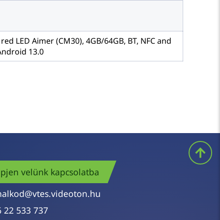
red LED Aimer (CM30), 4GB/64GB, BT, NFC and
Android 13.0
pjen velünk kapcsolatba
nalkod@vtes.videoton.hu
6 22 533 737