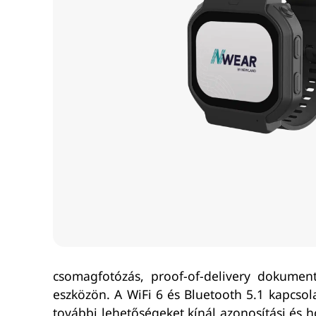
csomagfotózás, proof-of-delivery dokument
eszközön. A WiFi 6 és Bluetooth 5.1 kapcsol
további lehetőségeket kínál azonosítási és h