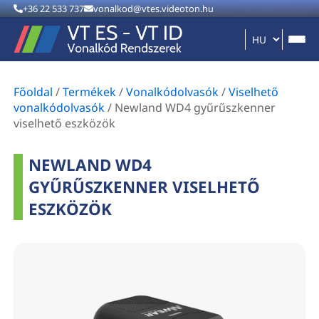
+36 22 533 737
vonalkod@vtes.videoton.hu
Főoldal
/
Termékek
/
Vonalkódolvasók
/
Viselhető
vonalkódolvasók
/
Newland WD4 gyűrűszkenner
viselhető eszközök
NEWLAND WD4
GYŰRŰSZKENNER VISELHETŐ
ESZKÖZÖK