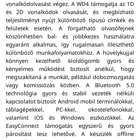
vonalkódolvasást végez. A WD4 támogatja az 1D
és 2D vonalkódok olvasását, és megbízható
teljesítményt nyújt különböző típusú címkék és
felületek esetén. A forgatható olvasófejnek
köszönhetően bal- és jobbkezes használatra
egyaránt alkalmas, így rugalmasan illeszthető
különböző munkafolyamatokhoz. A hüvelykujjal
könnyen kezelhető kioldógomb gyors és
kényelmes működést biztosít anélkül, hogy
megszakítaná a munkát, például dobozmozgatás
vagy komissiózás közben. A Bluetooth 5.0
technológia gyors és stabil vezeték nélküli
kapcsolatot biztosít Android mobil terminálokkal,
táblagépekkel, PC-kkel, okostelefonokkal,
valamint iOS és Windows eszközökkel. Az
EasyConnect támogatás egyszerű és gyors
párosítást tesz lehetővé. A készülék offline