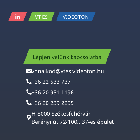
VT ES
VIDEOTON
Lépjen velünk kapcsolatba
vonalkod@vtes.videoton.hu
+36 22 533 737
+36 20 951 1196
+36 20 239 2255
H-8000 Székesfehérvár
Berényi út 72-100., 37-es épület