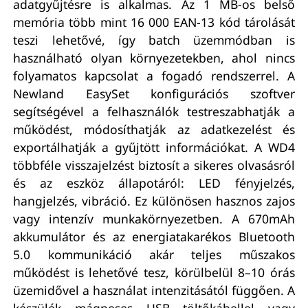
adatgyűjtésre is alkalmas. Az 1 MB-os belső
memória több mint 16 000 EAN-13 kód tárolását
teszi lehetővé, így batch üzemmódban is
használható olyan környezetekben, ahol nincs
folyamatos kapcsolat a fogadó rendszerrel. A
Newland EasySet konfigurációs szoftver
segítségével a felhasználók testreszabhatják a
működést, módosíthatják az adatkezelést és
exportálhatják a gyűjtött információkat. A WD4
többféle visszajelzést biztosít a sikeres olvasásról
és az eszköz állapotáról: LED fényjelzés,
hangjelzés, vibráció. Ez különösen hasznos zajos
vagy intenzív munkakörnyezetben. A 670mAh
akkumulátor és az energiatakarékos Bluetooth
5.0 kommunikáció akár teljes műszakos
működést is lehetővé tesz, körülbelül 8–10 órás
üzemidővel a használat intenzitásától függően. A
készülék mágneses USB töltőkábellel vagy