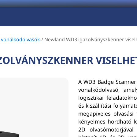
ő vonalkódolvasók
/
Newland WD3 igazolványszkenner visel
OLVÁNYSZKENNER VISELHE
A WD3 Badge Scanner 
vonalkódolvasó, amel
logisztikai feladatokh
és kiszállítási folyamat
megapixeles olvasási 
kényelmes hordható ki
2D olvasómotorjával 