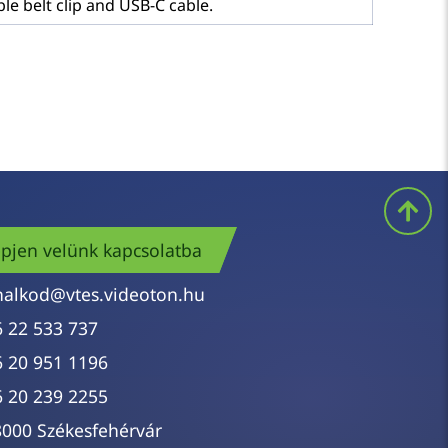
le belt clip and USB-C cable.
pjen velünk kapcsolatba
nalkod@vtes.videoton.hu
6 22 533 737
6 20 951 1196
6 20 239 2255
8000 Székesfehérvár