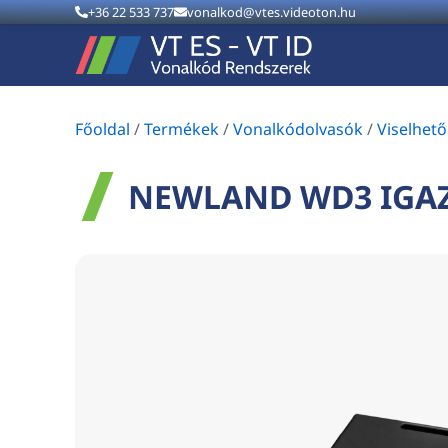
+36 22 533 737
vonalkod@vtes.videoton.hu
Főoldal
/
Termékek
/
Vonalkódolvasók
/
Viselhet
NEWLAND WD3 IGAZ