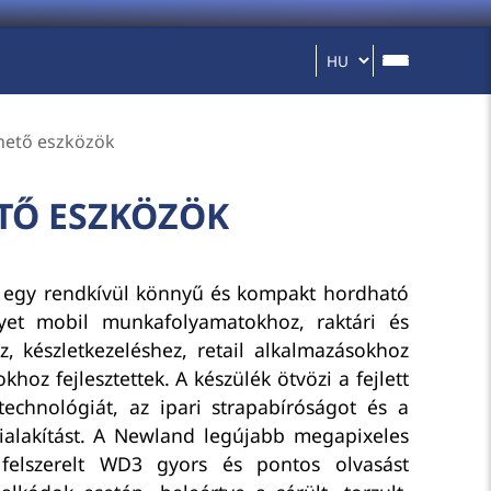
hető eszközök
TŐ ESZKÖZÖK
egy rendkívül könnyű és kompakt hordható
yet mobil munkafolyamatokhoz, raktári és
oz, készletkezeléshez, retail alkalmazásokhoz
okhoz fejlesztettek. A készülék ötvözi a fejlett
technológiát, az ipari strapabíróságot és a
alakítást. A Newland legújabb megapixeles
felszerelt WD3 gyors és pontos olvasást