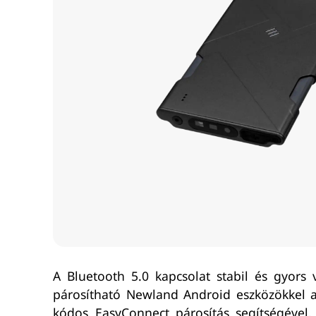
A Bluetooth 5.0 kapcsolat stabil és gyors
párosítható Newland Android eszközökkel az
kódos EasyConnect párosítás segítségével.