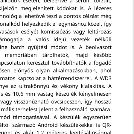
lkódok esetén, beleértve a sérült, torzult,
jelzőn megjelenített kódokat is. A lézeres
chnológia lehetővé teszi a pontos célzást még
vonalkód helyezkedik el egymáshoz közel, így
vasások esélyét komissiózás vagy leltározás
ámogatja a valós idejű vezeték nélküli
fline batch gyűjtési módot is. A beolvasott
 memóriában tárolhatók, majd később
pcsolaton keresztül továbbíthatók a fogadó
nösen előnyös olyan alkalmazásokban, ahol
amatos kapcsolat a háttérrendszerrel. A WD3
ye az ultrakönnyű és vékony kialakítás. A
 és 10,6 mm vastag készülék kényelmesen
agy visszahúzható övcsipeszen, így hosszú
mális terhelést jelent a felhasználó számára.
E mód támogatásával. A készülék egyszerűen
éltől származó Android készülékekkel is QR-
ggel és akár 1,2 méteres leejtésállósággal