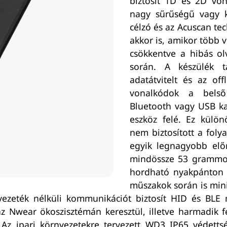
biztosít 1D és 2D vona
nagy sűrűségű vagy ki
célzó és az Acuscan te
akkor is, amikor több 
csökkentve a hibás ol
során. A készülék t
adatátvitelt és az of
vonalkódok a belső
Bluetooth vagy USB ka
eszköz felé. Ez külö
nem biztosított a foly
egyik legnagyobb előn
mindössze 53 grammos
hordható nyakpánton v
műszakok során is mini
 vezeték nélküli kommunikációt biztosít HID és BL
 Nwear ökoszisztémán keresztül, illetve harmadik f
 Az ipari környezetekre tervezett WD3 IP65 védettsé