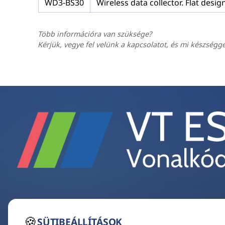
WD3-BS30
Wireless data collector. Flat desi
Több információra van szüksége?
Kérjük, vegye fel velünk a kapcsolatot, és mi készségg
🍪
SÜTIBEÁLLÍTÁSOK