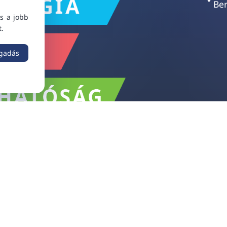
Ber
s a jobb
t.
ogadás