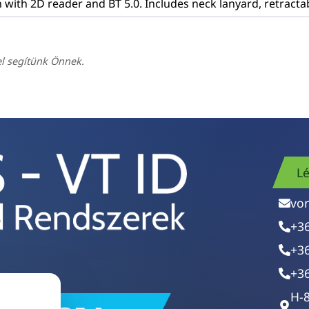
gn with 2D reader and BT 5.0. Includes neck lanyard, retractab
el segítünk Önnek.
Lé
vo
+3
+3
+3
H-