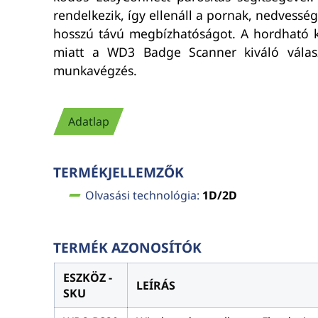
rendelkezik, így ellenáll a pornak, nedvessé
hosszú távú megbízhatóságot. A hordható kia
miatt a WD3 Badge Scanner kiváló válasz
munkavégzés.
Adatlap
TERMÉKJELLEMZŐK
Olvasási technológia:
1D/2D
TERMÉK AZONOSÍTÓK
ESZKÖZ -
LEÍRÁS
SKU