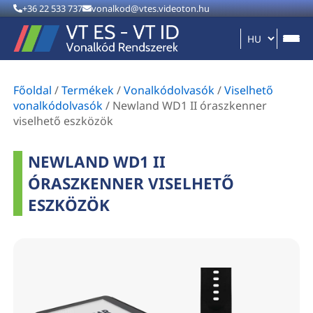
+36 22 533 737
vonalkod@vtes.videoton.hu
Főoldal
/
Termékek
/
Vonalkódolvasók
/
Viselhető
vonalkódolvasók
/
Newland WD1 II óraszkenner
viselhető eszközök
NEWLAND WD1 II
ÓRASZKENNER VISELHETŐ
ESZKÖZÖK