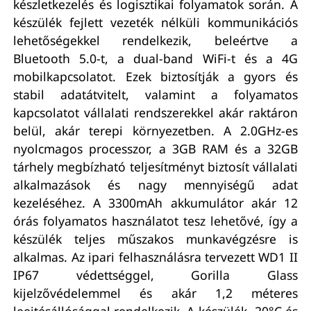
készletkezelés és logisztikai folyamatok során. A
készülék fejlett vezeték nélküli kommunikációs
lehetőségekkel rendelkezik, beleértve a
Bluetooth 5.0-t, a dual-band WiFi-t és a 4G
mobilkapcsolatot. Ezek biztosítják a gyors és
stabil adatátvitelt, valamint a folyamatos
kapcsolatot vállalati rendszerekkel akár raktáron
belül, akár terepi környezetben. A 2.0GHz-es
nyolcmagos processzor, a 3GB RAM és a 32GB
tárhely megbízható teljesítményt biztosít vállalati
alkalmazások és nagy mennyiségű adat
kezeléséhez. A 3300mAh akkumulátor akár 12
órás folyamatos használatot tesz lehetővé, így a
készülék teljes műszakos munkavégzésre is
alkalmas. Az ipari felhasználásra tervezett WD1 II
IP67 védettséggel, Gorilla Glass
kijelzővédelemmel és akár 1,2 méteres
leejtésállósággal rendelkezik. A készülék -20°C és