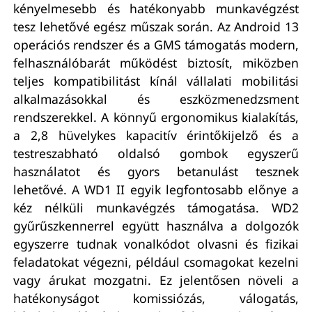
kényelmesebb és hatékonyabb munkavégzést
tesz lehetővé egész műszak során. Az Android 13
operációs rendszer és a GMS támogatás modern,
felhasználóbarát működést biztosít, miközben
teljes kompatibilitást kínál vállalati mobilitási
alkalmazásokkal és eszközmenedzsment
rendszerekkel. A könnyű ergonomikus kialakítás,
a 2,8 hüvelykes kapacitív érintőkijelző és a
testreszabható oldalsó gombok egyszerű
használatot és gyors betanulást tesznek
lehetővé. A WD1 II egyik legfontosabb előnye a
kéz nélküli munkavégzés támogatása. WD2
gyűrűszkennerrel együtt használva a dolgozók
egyszerre tudnak vonalkódot olvasni és fizikai
feladatokat végezni, például csomagokat kezelni
vagy árukat mozgatni. Ez jelentősen növeli a
hatékonyságot komissiózás, válogatás,