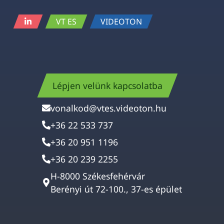
VT ES
VIDEOTON
Lépjen velünk kapcsolatba
vonalkod@vtes.videoton.hu
+36 22 533 737
+36 20 951 1196
+36 20 239 2255
H-8000 Székesfehérvár
Berényi út 72-100., 37-es épület