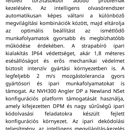
felületi torzításokból adódó problémák
kezelésére. Az intelligens olvasórendszer
automatikusan képes váltani a különböző
megvilágítási kombinációk között, majd eltárolja
az optimális beállítást az ismétlődő
munkafolyamatok gyorsabb és megbízhatóbb
működése érdekében. A strapabíró ipari
kialakítás IP64 védettséget, akár 1,8 méteres
esésállóságot és erős mechanikai védelmet
biztosít intenzív gyártási környezetben is. A
legfeljebb 2 m/s mozgástolerancia gyors
gyártósori és ipari munkafolyamatokat is
támogat. Az NVH300 Angler DP a Newland NSet
konfigurációs platform támogatását használja,
amely kifejezetten DPM és nagy sűrűségű ipari
kódolvasási feladatokra készült fejlett
konfigurációs környezet. Az ipari dekódolási
teljesítmény, az intelligens megvilágítás-kezelés