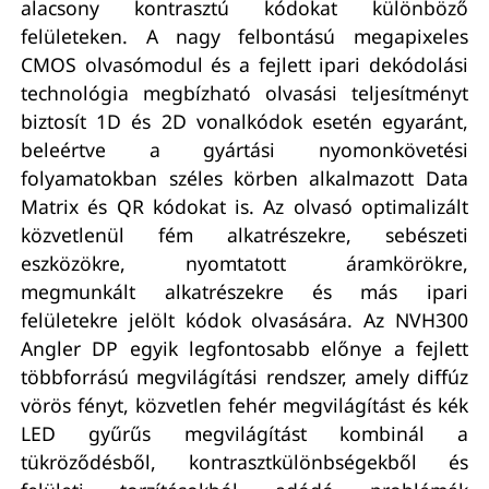
alacsony kontrasztú kódokat különböző
felületeken. A nagy felbontású megapixeles
CMOS olvasómodul és a fejlett ipari dekódolási
technológia megbízható olvasási teljesítményt
biztosít 1D és 2D vonalkódok esetén egyaránt,
beleértve a gyártási nyomonkövetési
folyamatokban széles körben alkalmazott Data
Matrix és QR kódokat is. Az olvasó optimalizált
közvetlenül fém alkatrészekre, sebészeti
eszközökre, nyomtatott áramkörökre,
megmunkált alkatrészekre és más ipari
felületekre jelölt kódok olvasására. Az NVH300
Angler DP egyik legfontosabb előnye a fejlett
többforrású megvilágítási rendszer, amely diffúz
vörös fényt, közvetlen fehér megvilágítást és kék
LED gyűrűs megvilágítást kombinál a
tükröződésből, kontrasztkülönbségekből és