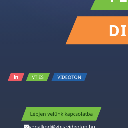
VT ES
VIDEOTON
Lépjen velünk kapcsolatba
vonalkod@vtes.videoton.hu