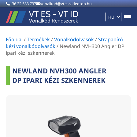
+36 22 533 737
vonalkod@vtes.videoton.hu
Főoldal
/
Termékek
/
Vonalkódolvasók
/
Strapabíró
kézi vonalkódolvasók
/
Newland NVH300 Angler DP
ipari kézi szkennerek
NEWLAND NVH300 ANGLER
DP IPARI KÉZI SZKENNEREK