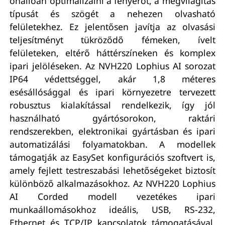
önállóan optimalizálni a fényerőt, a megvilágítás
típusát és szögét a nehezen olvasható
felületekhez. Ez jelentősen javítja az olvasási
teljesítményt tükröződő fémeken, ívelt
felületeken, eltérő háttérszíneken és komplex
ipari jelöléseken. Az NVH220 Lophius AI sorozat
IP64 védettséggel, akár 1,8 méteres
esésállósággal és ipari környezetre tervezett
robusztus kialakítással rendelkezik, így jól
használható gyártósorokon, raktári
rendszerekben, elektronikai gyártásban és ipari
automatizálási folyamatokban. A modellek
támogatják az EasySet konfigurációs szoftvert is,
amely fejlett testreszabási lehetőségeket biztosít
különböző alkalmazásokhoz. Az NVH220 Lophius
AI Corded modell vezetékes ipari
munkaállomásokhoz ideális, USB, RS-232,
Ethernet és TCP/IP kapcsolatok támogatásával.