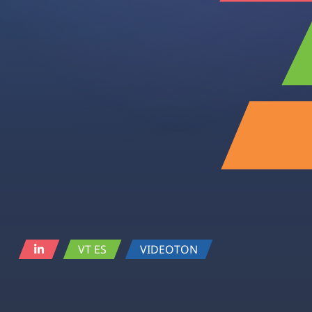
VT ES
VIDEOTON