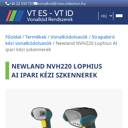
+36 22 533 737
vonalkod@vtes.videoton.hu
Főoldal
/
Termékek
/
Vonalkódolvasók
/
Strapabíró
kézi vonalkódolvasók
/
Newland NVH220 Lophius AI
ipari kézi szkennerek
NEWLAND NVH220 LOPHIUS
AI IPARI KÉZI SZKENNEREK