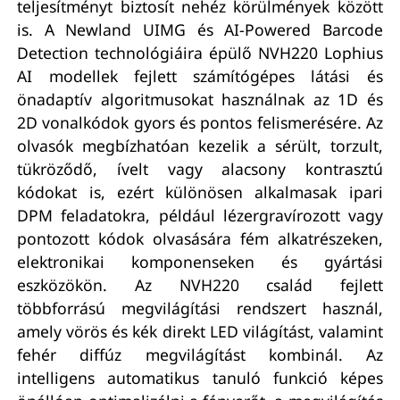
teljesítményt biztosít nehéz körülmények között
is. A Newland UIMG és AI-Powered Barcode
Detection technológiáira épülő NVH220 Lophius
AI modellek fejlett számítógépes látási és
önadaptív algoritmusokat használnak az 1D és
2D vonalkódok gyors és pontos felismerésére. Az
olvasók megbízhatóan kezelik a sérült, torzult,
tükröződő, ívelt vagy alacsony kontrasztú
kódokat is, ezért különösen alkalmasak ipari
DPM feladatokra, például lézergravírozott vagy
pontozott kódok olvasására fém alkatrészeken,
elektronikai komponenseken és gyártási
eszközökön. Az NVH220 család fejlett
többforrású megvilágítási rendszert használ,
amely vörös és kék direkt LED világítást, valamint
fehér diffúz megvilágítást kombinál. Az
intelligens automatikus tanuló funkció képes