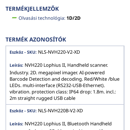
TERMÉKJELLEMZŐK
Olvasási technológia:
1D/2D
TERMÉK AZONOSÍTÓK
NLS-NVH220-V2-XD
NVH220 Lophius II, Handheld scanner.
Industry. 2D. megapixel imager. AI-powered
Barcode Detection and decoding. Red/White /blue
LEDs. multi-interface (RS232-USB-Ethernet).
vibration. protection class: IP64 drop: 1.8m. incl.:
2m straight rugged USB cable
NLS-NVH220B-V2-XD
NVH220 Lophius II, Bluetooth Handheld