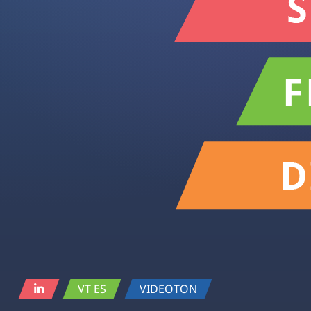
VT ES
VIDEOTON