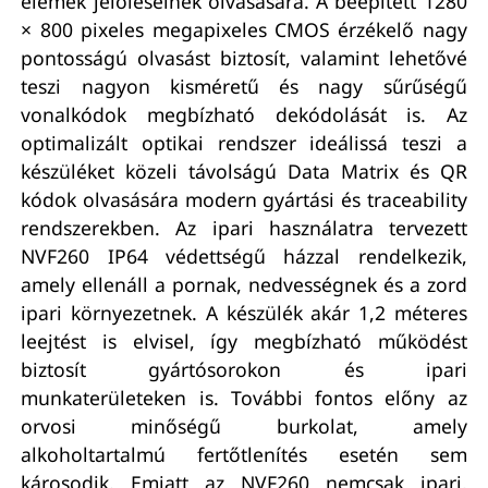
elemek jelöléseinek olvasására. A beépített 1280
× 800 pixeles megapixeles CMOS érzékelő nagy
pontosságú olvasást biztosít, valamint lehetővé
teszi nagyon kisméretű és nagy sűrűségű
vonalkódok megbízható dekódolását is. Az
optimalizált optikai rendszer ideálissá teszi a
készüléket közeli távolságú Data Matrix és QR
kódok olvasására modern gyártási és traceability
rendszerekben. Az ipari használatra tervezett
NVF260 IP64 védettségű házzal rendelkezik,
amely ellenáll a pornak, nedvességnek és a zord
ipari környezetnek. A készülék akár 1,2 méteres
leejtést is elvisel, így megbízható működést
biztosít gyártósorokon és ipari
munkaterületeken is. További fontos előny az
orvosi minőségű burkolat, amely
alkoholtartalmú fertőtlenítés esetén sem
károsodik. Emiatt az NVF260 nemcsak ipari,