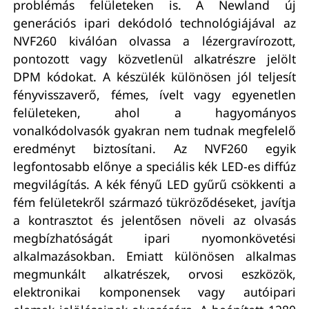
problémás felületeken is. A Newland új
generációs ipari dekódoló technológiájával az
NVF260 kiválóan olvassa a lézergravírozott,
pontozott vagy közvetlenül alkatrészre jelölt
DPM kódokat. A készülék különösen jól teljesít
fényvisszaverő, fémes, ívelt vagy egyenetlen
felületeken, ahol a hagyományos
vonalkódolvasók gyakran nem tudnak megfelelő
eredményt biztosítani. Az NVF260 egyik
legfontosabb előnye a speciális kék LED-es diffúz
megvilágítás. A kék fényű LED gyűrű csökkenti a
fém felületekről származó tükröződéseket, javítja
a kontrasztot és jelentősen növeli az olvasás
megbízhatóságát ipari nyomonkövetési
alkalmazásokban. Emiatt különösen alkalmas
megmunkált alkatrészek, orvosi eszközök,
elektronikai komponensek vagy autóipari