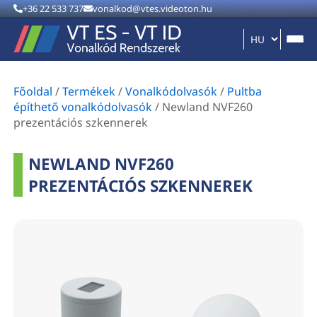
+36 22 533 737
vonalkod@vtes.videoton.hu
Főoldal
/
Termékek
/
Vonalkódolvasók
/
Pultba
építhető vonalkódolvasók
/
Newland NVF260
prezentációs szkennerek
NEWLAND NVF260
PREZENTÁCIÓS SZKENNEREK