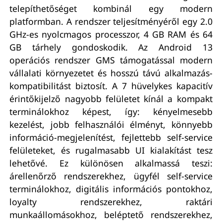
telepíthetőséget kombinál egy modern
platformban. A rendszer teljesítményéről egy 2.0
GHz-es nyolcmagos processzor, 4 GB RAM és 64
GB tárhely gondoskodik. Az Android 13
operációs rendszer GMS támogatással modern
vállalati környezetet és hosszú távú alkalmazás-
kompatibilitást biztosít. A 7 hüvelykes kapacitív
érintőkijelző nagyobb felületet kínál a kompakt
terminálokhoz képest, így: kényelmesebb
kezelést, jobb felhasználói élményt, könnyebb
információ-megjelenítést, fejlettebb self-service
felületeket, és rugalmasabb UI kialakítást tesz
lehetővé. Ez különösen alkalmassá teszi:
árellenőrző rendszerekhez, ügyfél self-service
terminálokhoz, digitális információs pontokhoz,
loyalty rendszerekhez, raktári
munkaállomásokhoz, beléptető rendszerekhez,