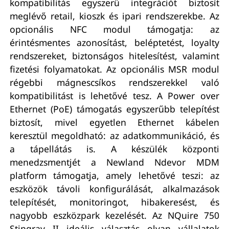
kompatibilitás egyszerű integrációt biztosít
meglévő retail, kioszk és ipari rendszerekbe. Az
opcionális NFC modul támogatja: az
érintésmentes azonosítást, beléptetést, loyalty
rendszereket, biztonságos hitelesítést, valamint
fizetési folyamatokat. Az opcionális MSR modul
régebbi mágnescsíkos rendszerekkel való
kompatibilitást is lehetővé tesz. A Power over
Ethernet (PoE) támogatás egyszerűbb telepítést
biztosít, mivel egyetlen Ethernet kábelen
keresztül megoldható: az adatkommunikáció, és
a tápellátás is. A készülék központi
menedzsmentjét a Newland Ndevor MDM
platform támogatja, amely lehetővé teszi: az
eszközök távoli konfigurálását, alkalmazások
telepítését, monitoringot, hibakeresést, és
nagyobb eszközpark kezelését. Az NQuire 750
Stingray II ideális választás olyan vállalatok