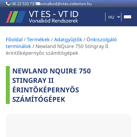
+36 22 533 737
vonalkod@vtes.videoton.hu
Főoldal
/
Termékek
/
Adatgyűjtők
/
Önkiszolgáló
terminálok
/
Newland NQuire 750 Stingray II
érintőképernyős számítógépek
NEWLAND NQUIRE 750
STINGRAY II
ÉRINTŐKÉPERNYŐS
SZÁMÍTÓGÉPEK