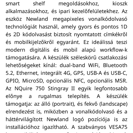
smart shelf megoldásokhoz, kioszk
alkalmazásokhoz, és ipari kezelőfelületekhez. Az
eszköz Newland megapixeles vonalkódolvasó
technológiát használ, amely gyors és pontos 1D
és 2D kódolvasást biztosít nyomtatott címkékről
és mobilkijelzőkről egyaránt. Ez ideálissá teszi
modern digitális és mobil alapú workflow-k
támogatására. A készülék széleskörű csatlakozási
lehetőségeket kínál: dual-band WiFi, Bluetooth
5.2, Ethernet, integrált 4G, GPS, USB-A és USB-C,
GPIO, MicroSD, opcionális NFC, opcionális MSR.
Az NQuire 750 Stingray II egyik legfontosabb
előnye a rugalmas telepítés. A készülék
támogatja: az álló (portrait), és fekvő (landscape)
elrendezést is, miközben a vonalkódolvasó és a
háttérvilágított Newland logó pozíciója is az
installációhoz igazítható. A szabványos VESA75