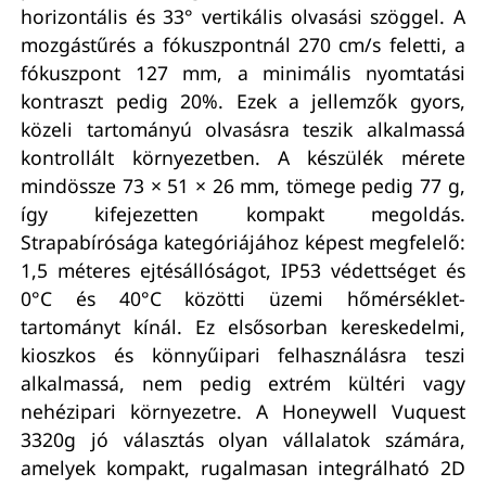
horizontális és 33° vertikális olvasási szöggel. A
mozgástűrés a fókuszpontnál 270 cm/s feletti, a
fókuszpont 127 mm, a minimális nyomtatási
kontraszt pedig 20%. Ezek a jellemzők gyors,
közeli tartományú olvasásra teszik alkalmassá
kontrollált környezetben. A készülék mérete
mindössze 73 × 51 × 26 mm, tömege pedig 77 g,
így kifejezetten kompakt megoldás.
Strapabírósága kategóriájához képest megfelelő:
1,5 méteres ejtésállóságot, IP53 védettséget és
0°C és 40°C közötti üzemi hőmérséklet-
tartományt kínál. Ez elsősorban kereskedelmi,
kioszkos és könnyűipari felhasználásra teszi
alkalmassá, nem pedig extrém kültéri vagy
nehézipari környezetre. A Honeywell Vuquest
3320g jó választás olyan vállalatok számára,
amelyek kompakt, rugalmasan integrálható 2D