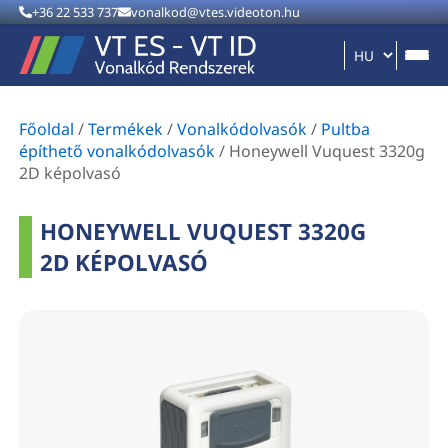
+36 22 533 737
vonalkod@vtes.videoton.hu
Főoldal
/
Termékek
/
Vonalkódolvasók
/
Pultba
építhető vonalkódolvasók
/
Honeywell Vuquest 3320g
2D képolvasó
HONEYWELL VUQUEST 3320G
2D KÉPOLVASÓ