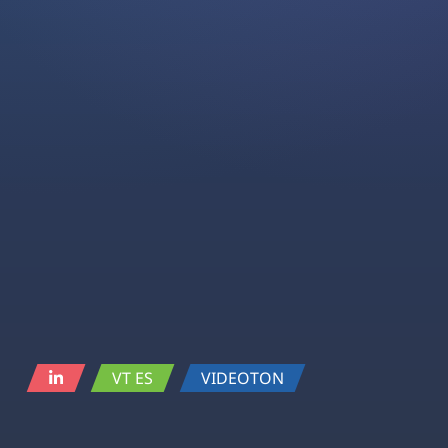
VT ES
VIDEOTON