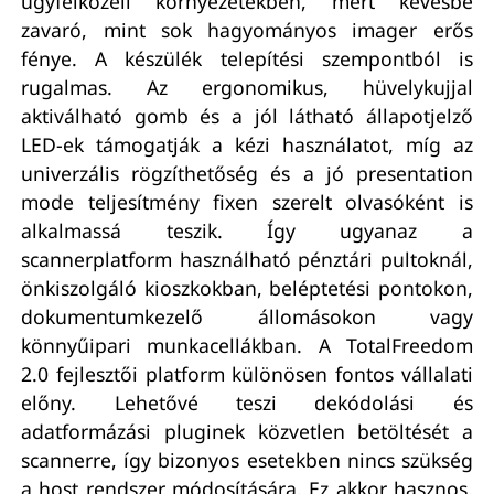
ügyfélközeli környezetekben, mert kevésbé
zavaró, mint sok hagyományos imager erős
fénye. A készülék telepítési szempontból is
rugalmas. Az ergonomikus, hüvelykujjal
aktiválható gomb és a jól látható állapotjelző
LED-ek támogatják a kézi használatot, míg az
univerzális rögzíthetőség és a jó presentation
mode teljesítmény fixen szerelt olvasóként is
alkalmassá teszik. Így ugyanaz a
scannerplatform használható pénztári pultoknál,
önkiszolgáló kioszkokban, beléptetési pontokon,
dokumentumkezelő állomásokon vagy
könnyűipari munkacellákban. A TotalFreedom
2.0 fejlesztői platform különösen fontos vállalati
előny. Lehetővé teszi dekódolási és
adatformázási pluginek közvetlen betöltését a
scannerre, így bizonyos esetekben nincs szükség
a host rendszer módosítására. Ez akkor hasznos,