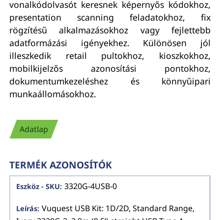
vonalkódolvasót keresnek képernyős kódokhoz,
presentation scanning feladatokhoz, fix
rögzítésű alkalmazásokhoz vagy fejlettebb
adatformázási igényekhez. Különösen jól
illeszkedik retail pultokhoz, kioszkokhoz,
mobilkijelzős azonosítási pontokhoz,
dokumentumkezeléshez és könnyűipari
munkaállomásokhoz.
Adatlap
TERMÉK AZONOSÍTÓK
3320G-4USB-0
Vuquest USB Kit: 1D/2D, Standard Range,