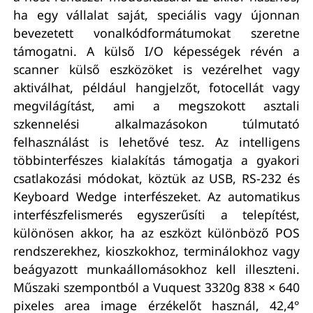
ha egy vállalat saját, speciális vagy újonnan
bevezetett vonalkódformátumokat szeretne
támogatni. A külső I/O képességek révén a
scanner külső eszközöket is vezérelhet vagy
aktiválhat, például hangjelzőt, fotocellát vagy
megvilágítást, ami a megszokott asztali
szkennelési alkalmazásokon túlmutató
felhasználást is lehetővé tesz. Az intelligens
többinterfészes kialakítás támogatja a gyakori
csatlakozási módokat, köztük az USB, RS-232 és
Keyboard Wedge interfészeket. Az automatikus
interfészfelismerés egyszerűsíti a telepítést,
különösen akkor, ha az eszközt különböző POS
rendszerekhez, kioszkokhoz, terminálokhoz vagy
beágyazott munkaállomásokhoz kell illeszteni.
Műszaki szempontból a Vuquest 3320g 838 × 640
pixeles area image érzékelőt használ, 42,4°