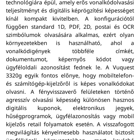
technológiára épül, amely erős vonalkódolvasási
teljesítményt és digitális képrögzítési képességet
kínál kompakt kivitelben. A konfigurációtól
függően standard 1D, PDF, 2D, postai és OCR
szimbólumok olvasására alkalmas, ezért olyan
környezetekben is használható, ahol a
vonalkódigények többféle címkét,
dokumentumot, képernyős kódot vagy
ügyféloldali azonosítást fednek le. A Vuquest
3320g egyik fontos előnye, hogy mobiltelefon-
és számítógép-kijelzőről is képes vonalkódokat
olvasni. A fényvisszaverő felületeken történő
agresszív olvasási képesség különösen hasznos
digitális kuponok, elektronikus jegyek,
hűségprogramok, ügyfélazonosítás vagy mobil
kijelzős retail folyamatok esetén. A visszafogott
megvilágítás kényelmesebb használatot biztosít