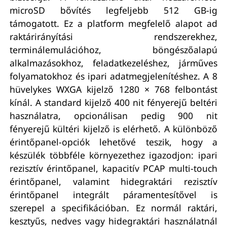
microSD bővítés legfeljebb 512 GB-ig
támogatott. Ez a platform megfelelő alapot ad
raktárirányítási rendszerekhez,
terminálemulációhoz, böngészőalapú
alkalmazásokhoz, feladatkezeléshez, járműves
folyamatokhoz és ipari adatmegjelenítéshez. A 8
hüvelykes WXGA kijelző 1280 × 768 felbontást
kínál. A standard kijelző 400 nit fényerejű beltéri
használatra, opcionálisan pedig 900 nit
fényerejű kültéri kijelző is elérhető. A különböző
érintőpanel-opciók lehetővé teszik, hogy a
készülék többféle környezethez igazodjon: ipari
rezisztív érintőpanel, kapacitív PCAP multi-touch
érintőpanel, valamint hidegraktári rezisztív
érintőpanel integrált páramentesítővel is
szerepel a specifikációban. Ez normál raktári,
kesztyűs, nedves vagy hidegraktári használatnál