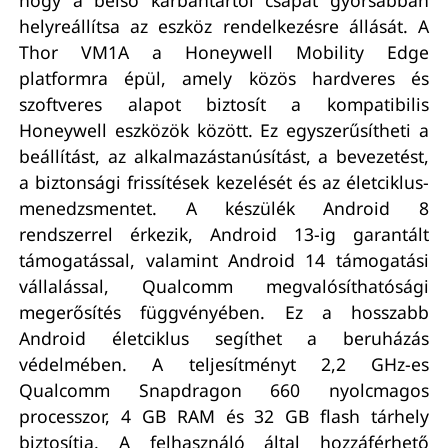
helyreállítsa az eszköz rendelkezésre állását. A
Thor VM1A a Honeywell Mobility Edge
platformra épül, amely közös hardveres és
szoftveres alapot biztosít a kompatibilis
Honeywell eszközök között. Ez egyszerűsítheti a
beállítást, az alkalmazástanúsítást, a bevezetést,
a biztonsági frissítések kezelését és az életciklus-
menedzsmentet. A készülék Android 8
rendszerrel érkezik, Android 13-ig garantált
támogatással, valamint Android 14 támogatási
vállalással, Qualcomm megvalósíthatósági
megerősítés függvényében. Ez a hosszabb
Android életciklus segíthet a beruházás
védelmében. A teljesítményt 2,2 GHz-es
Qualcomm Snapdragon 660 nyolcmagos
processzor, 4 GB RAM és 32 GB flash tárhely
biztosítja. A felhasználó által hozzáférhető