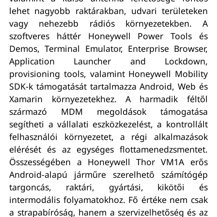
lehet nagyobb raktárakban, udvari területeken
vagy nehezebb rádiós környezetekben. A
szoftveres háttér Honeywell Power Tools és
Demos, Terminal Emulator, Enterprise Browser,
Application Launcher and Lockdown,
provisioning tools, valamint Honeywell Mobility
SDK-k támogatását tartalmazza Android, Web és
Xamarin környezetekhez. A harmadik féltől
származó MDM megoldások támogatása
segítheti a vállalati eszközkezelést, a kontrollált
felhasználói környezetet, a régi alkalmazások
elérését és az egységes flottamenedzsmentet.
Összességében a Honeywell Thor VM1A erős
Android-alapú járműre szerelhető számítógép
targoncás, raktári, gyártási, kikötői és
intermodális folyamatokhoz. Fő értéke nem csak
a strapabíróság, hanem a szervizelhetőség és az