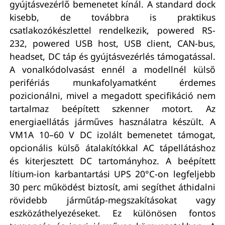
gyújtásvezérlő bemenetet kínál. A standard dock
kisebb, de továbbra is praktikus
csatlakozókészlettel rendelkezik, powered RS-
232, powered USB host, USB client, CAN-bus,
headset, DC táp és gyújtásvezérlés támogatással.
A vonalkódolvasást ennél a modellnél külső
perifériás munkafolyamatként érdemes
pozicionálni, mivel a megadott specifikáció nem
tartalmaz beépített szkenner motort. Az
energiaellátás járműves használatra készült. A
VM1A 10–60 V DC izolált bemenetet támogat,
opcionális külső átalakítókkal AC tápellátáshoz
és kiterjesztett DC tartományhoz. A beépített
lítium-ion karbantartási UPS 20°C-on legfeljebb
30 perc működést biztosít, ami segíthet áthidalni
rövidebb járműtáp-megszakításokat vagy
eszközáthelyezéseket. Ez különösen fontos