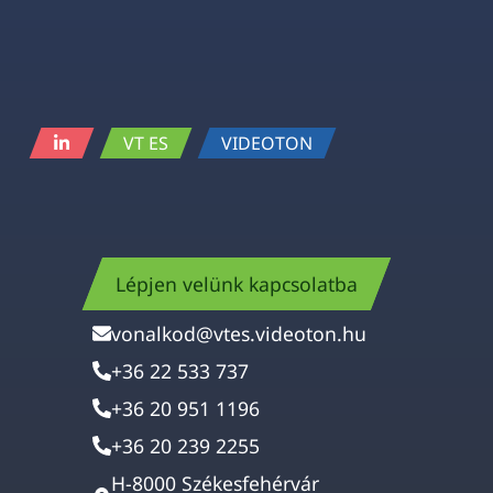
VT ES
VIDEOTON
Lépjen velünk kapcsolatba
vonalkod@vtes.videoton.hu
+36 22 533 737
+36 20 951 1196
+36 20 239 2255
H-8000 Székesfehérvár