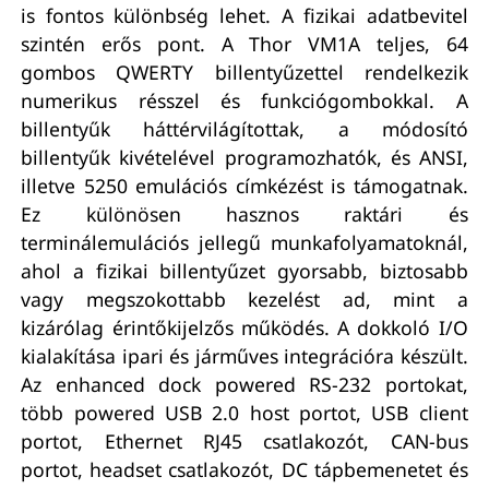
is fontos különbség lehet. A fizikai adatbevitel
szintén erős pont. A Thor VM1A teljes, 64
gombos QWERTY billentyűzettel rendelkezik
numerikus résszel és funkciógombokkal. A
billentyűk háttérvilágítottak, a módosító
billentyűk kivételével programozhatók, és ANSI,
illetve 5250 emulációs címkézést is támogatnak.
Ez különösen hasznos raktári és
terminálemulációs jellegű munkafolyamatoknál,
ahol a fizikai billentyűzet gyorsabb, biztosabb
vagy megszokottabb kezelést ad, mint a
kizárólag érintőkijelzős működés. A dokkoló I/O
kialakítása ipari és járműves integrációra készült.
Az enhanced dock powered RS-232 portokat,
több powered USB 2.0 host portot, USB client
portot, Ethernet RJ45 csatlakozót, CAN-bus
portot, headset csatlakozót, DC tápbemenetet és