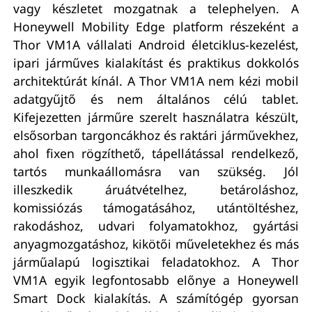
vagy készletet mozgatnak a telephelyen. A
Honeywell Mobility Edge platform részeként a
Thor VM1A vállalati Android életciklus-kezelést,
ipari járműves kialakítást és praktikus dokkolós
architektúrát kínál. A Thor VM1A nem kézi mobil
adatgyűjtő és nem általános célú tablet.
Kifejezetten járműre szerelt használatra készült,
elsősorban targoncákhoz és raktári járművekhez,
ahol fixen rögzíthető, tápellátással rendelkező,
tartós munkaállomásra van szükség. Jól
illeszkedik áruátvételhez, betároláshoz,
komissiózás támogatásához, utántöltéshez,
rakodáshoz, udvari folyamatokhoz, gyártási
anyagmozgatáshoz, kikötői műveletekhez és más
járműalapú logisztikai feladatokhoz. A Thor
VM1A egyik legfontosabb előnye a Honeywell
Smart Dock kialakítás. A számítógép gyorsan