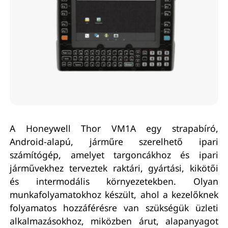
A Honeywell Thor VM1A egy strapabíró,
Android-alapú, járműre szerelhető ipari
számítógép, amelyet targoncákhoz és ipari
járművekhez terveztek raktári, gyártási, kikötői
és intermodális környezetekben. Olyan
munkafolyamatokhoz készült, ahol a kezelőknek
folyamatos hozzáférésre van szükségük üzleti
alkalmazásokhoz, miközben árut, alapanyagot