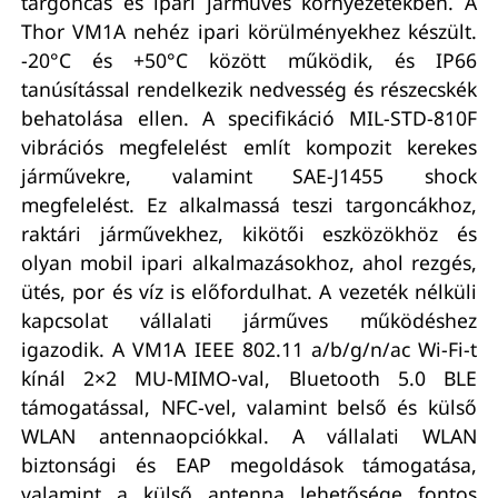
targoncás és ipari járműves környezetekben. A
Thor VM1A nehéz ipari körülményekhez készült.
-20°C és +50°C között működik, és IP66
tanúsítással rendelkezik nedvesség és részecskék
behatolása ellen. A specifikáció MIL-STD-810F
vibrációs megfelelést említ kompozit kerekes
járművekre, valamint SAE-J1455 shock
megfelelést. Ez alkalmassá teszi targoncákhoz,
raktári járművekhez, kikötői eszközökhöz és
olyan mobil ipari alkalmazásokhoz, ahol rezgés,
ütés, por és víz is előfordulhat. A vezeték nélküli
kapcsolat vállalati járműves működéshez
igazodik. A VM1A IEEE 802.11 a/b/g/n/ac Wi-Fi-t
kínál 2×2 MU-MIMO-val, Bluetooth 5.0 BLE
támogatással, NFC-vel, valamint belső és külső
WLAN antennaopciókkal. A vállalati WLAN
biztonsági és EAP megoldások támogatása,
valamint a külső antenna lehetősége fontos