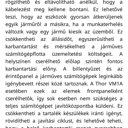
rögzíthető és eltávolítható anélkül, hogy a
kábelezést meg kellene bontani. Ez lehetővé
teszi, hogy az eszközök gyorsan átkerüljenek
egyik járműről a másikra, ha a munkaterhelés
változik vagy egy jármű kiesik az üzemből. Ez
csökkentheti az állásidőt, egyszerűsítheti a
karbantartást és mérsékelheti a járműves
számítógépflotta üzemeltetési költségeit. A
helyszínen cserélhető előlap szintén fontos
karbantartási előny. A billentyűzet és az
érintőpanel a járműves számítógépek leginkább
igénybevett részei közé tartoznak. A Thor VM1A
esetében ezek az elemek frontpanelként
cserélhetők, így sok esetben nem szükséges a
teljes számítógépet javítóközpontba küldeni. Ez
csökkentheti a tartalék készülékek iránti igényt,
rövidítheti a javítási ciklust, és lehetővé teheti,
hogy a belső karbantartói csapat gyorsabban