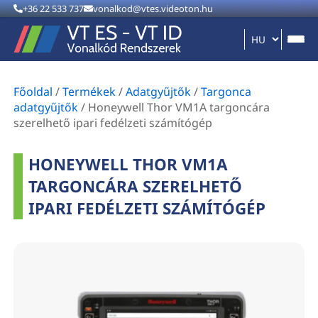
+36 22 533 737
vonalkod@vtes.videoton.hu
Főoldal
/
Termékek
/
Adatgyűjtők
/
Targonca
adatgyűjtők
/
Honeywell Thor VM1A targoncára
szerelhető ipari fedélzeti számítógép
HONEYWELL THOR VM1A
TARGONCÁRA SZERELHETŐ
IPARI FEDÉLZETI SZÁMÍTÓGÉP