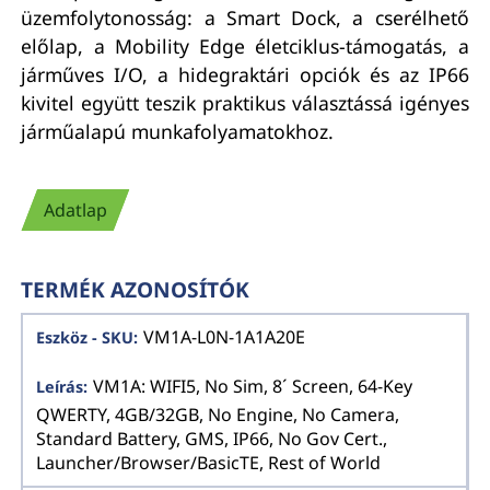
üzemfolytonosság: a Smart Dock, a cserélhető
előlap, a Mobility Edge életciklus-támogatás, a
járműves I/O, a hidegraktári opciók és az IP66
kivitel együtt teszik praktikus választássá igényes
járműalapú munkafolyamatokhoz.
Adatlap
TERMÉK AZONOSÍTÓK
VM1A-L0N-1A1A20E
VM1A: WIFI5, No Sim, 8´ Screen, 64-Key
QWERTY, 4GB/32GB, No Engine, No Camera,
Standard Battery, GMS, IP66, No Gov Cert.,
Launcher/Browser/BasicTE, Rest of World