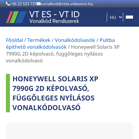
+36 22 533 737
vonalkod@vtes.videoton.hu
Főoldal
/
Termékek
/
Vonalkódolvasók
/
Pultba
építhető vonalkódolvasók
/
Honeywell Solaris XP
7990G 2D képolvasó, függőleges nyílásos
vonalkódolvasó
HONEYWELL SOLARIS XP
7990G 2D KÉPOLVASÓ,
FÜGGŐLEGES NYÍLÁSOS
VONALKÓDOLVASÓ