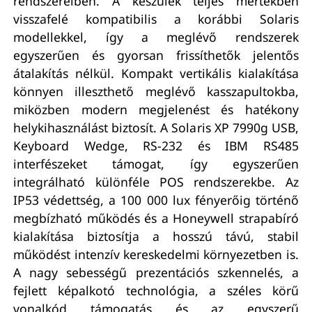
rendszereiben. A készülék teljes mértékben
visszafelé kompatibilis a korábbi Solaris
modellekkel, így a meglévő rendszerek
egyszerűen és gyorsan frissíthetők jelentős
átalakítás nélkül. Kompakt vertikális kialakítása
könnyen illeszthető meglévő kasszapultokba,
miközben modern megjelenést és hatékony
helykihasználást biztosít. A Solaris XP 7990g USB,
Keyboard Wedge, RS-232 és IBM RS485
interfészeket támogat, így egyszerűen
integrálható különféle POS rendszerekbe. Az
IP53 védettség, a 100 000 lux fényerőig történő
megbízható működés és a Honeywell strapabíró
kialakítása biztosítja a hosszú távú, stabil
működést intenzív kereskedelmi környezetben is.
A nagy sebességű prezentációs szkennelés, a
fejlett képalkotó technológia, a széles körű
vonalkód támogatás és az egyszerű