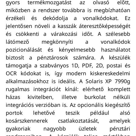
gyors termékmozgatást az olvasó előtt,
miközben a rendszer továbbra is megbízhatóan
érzékeli és dekódolja a vonalkódokat. Ez
jelentősen növeli a kasszák áteresztőképességét
és csökkenti a várakozási időt. A szélesebb
látómező megkönnyíti a vonalkódok
pozicionálását és kényelmesebb használatot
biztosít a pénztárosok számára. A készülék
támogatja a szabványos 1D, PDF, 2D, postai és
OCR kódokat is, így modern kiskereskedelmi
alkalmazásokhoz is ideális. A Solaris XP 7990g
rugalmas integrációt kínál: elérhető komplett
házas kivitelben, illetve burkolat nélküli
integrációs verzióban is. Az opcionális kiegészítő
portok lehetővé teszik például alsó
kosárszkennerek csatlakoztatását, amelyek
gyakoriak nagyobb üzletek pénztári