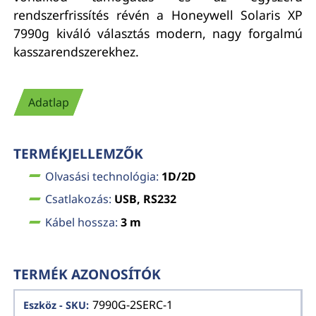
rendszerfrissítés révén a Honeywell Solaris XP
7990g kiváló választás modern, nagy forgalmú
kasszarendszerekhez.
Adatlap
TERMÉKJELLEMZŐK
Olvasási technológia:
1D/2D
Csatlakozás:
USB, RS232
Kábel hossza:
3 m
TERMÉK AZONOSÍTÓK
7990G-2SERC-1