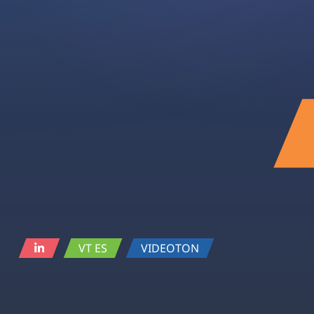
VT ES
VIDEOTON