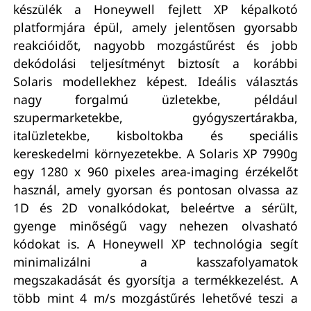
készülék a Honeywell fejlett XP képalkotó
platformjára épül, amely jelentősen gyorsabb
reakcióidőt, nagyobb mozgástűrést és jobb
dekódolási teljesítményt biztosít a korábbi
Solaris modellekhez képest. Ideális választás
nagy forgalmú üzletekbe, például
szupermarketekbe, gyógyszertárakba,
italüzletekbe, kisboltokba és speciális
kereskedelmi környezetekbe. A Solaris XP 7990g
egy 1280 x 960 pixeles area-imaging érzékelőt
használ, amely gyorsan és pontosan olvassa az
1D és 2D vonalkódokat, beleértve a sérült,
gyenge minőségű vagy nehezen olvasható
kódokat is. A Honeywell XP technológia segít
minimalizálni a kasszafolyamatok
megszakadását és gyorsítja a termékkezelést. A
több mint 4 m/s mozgástűrés lehetővé teszi a