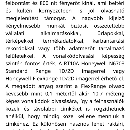
felbontást és 800 nit fényerőt kínál, ami beltéri
és kültéri környezetben is jól olvasható
megjelenítést támogat. A nagyobb kijelző
kényelmesebb munkát biztosít összetettebb
vállalati alkalmazásokkal, űrlapokkal,
térképekkel, termékadatokkal, karbantartási
rekordokkal vagy több adatmezőt tartalmazó
felületekkel. A vonalkódolvasási képesség
szintén fontos érték. A RT10A Honeywell N6703
Standard Range 1D/2D imagerrel vagy
Honeywell FlexRange 1D/2D imagerrel érhető el.
A megadott anyag szerint a FlexRange olvasó
kevesebb mint 0,1 métertől akár 10,7 méterig
képes vonalkódok olvasására, így a felhasználók
közeli és távolabbi címkéket is rögzíthetnek
anélkül, hogy mindig közel kellene menniük a
címkéhez. Ez különösen hasznos lehet raktári,