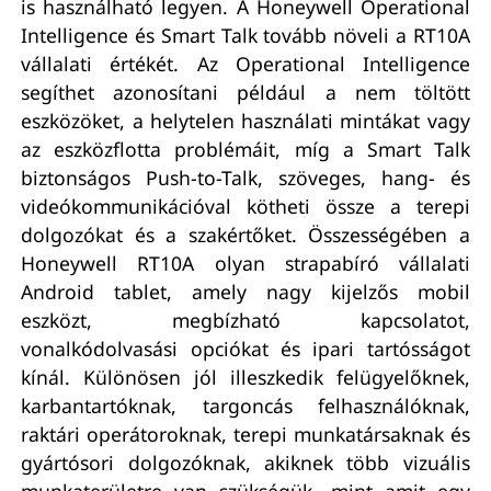
is használható legyen. A Honeywell Operational
Intelligence és Smart Talk tovább növeli a RT10A
vállalati értékét. Az Operational Intelligence
segíthet azonosítani például a nem töltött
eszközöket, a helytelen használati mintákat vagy
az eszközflotta problémáit, míg a Smart Talk
biztonságos Push-to-Talk, szöveges, hang- és
videókommunikációval kötheti össze a terepi
dolgozókat és a szakértőket. Összességében a
Honeywell RT10A olyan strapabíró vállalati
Android tablet, amely nagy kijelzős mobil
eszközt, megbízható kapcsolatot,
vonalkódolvasási opciókat és ipari tartósságot
kínál. Különösen jól illeszkedik felügyelőknek,
karbantartóknak, targoncás felhasználóknak,
raktári operátoroknak, terepi munkatársaknak és
gyártósori dolgozóknak, akiknek több vizuális
munkaterületre van szükségük, mint amit egy