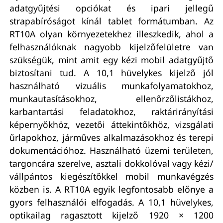
adatgyűjtési opciókat és ipari jellegű
strapabíróságot kínál tablet formátumban. Az
RT10A olyan környezetekhez illeszkedik, ahol a
felhasználóknak nagyobb kijelzőfelületre van
szükségük, mint amit egy kézi mobil adatgyűjtő
biztosítani tud. A 10,1 hüvelykes kijelző jól
használható vizuális munkafolyamatokhoz,
munkautasításokhoz, ellenőrzőlistákhoz,
karbantartási feladatokhoz, raktárirányítási
képernyőkhöz, vezetői áttekintőkhöz, vizsgálati
űrlapokhoz, járműves alkalmazásokhoz és terepi
dokumentációhoz. Használható üzemi területen,
targoncára szerelve, asztali dokkolóval vagy kézi/
vállpántos kiegészítőkkel mobil munkavégzés
közben is. A RT10A egyik legfontosabb előnye a
gyors felhasználói elfogadás. A 10,1 hüvelykes,
optikailag ragasztott kijelző 1920 × 1200