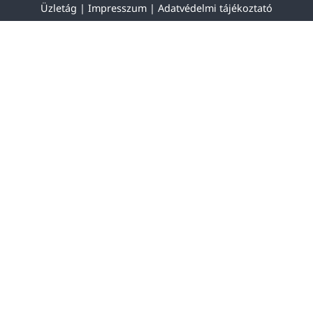
Üzletág |
Impresszum
|
Adatvédelmi tájékoztató