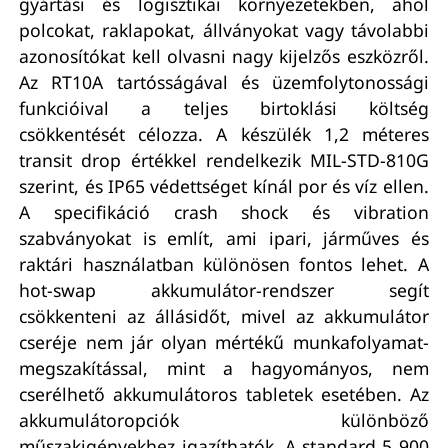
gyártási és logisztikai környezetekben, ahol
polcokat, raklapokat, állványokat vagy távolabbi
azonosítókat kell olvasni nagy kijelzős eszközről.
Az RT10A tartósságával és üzemfolytonossági
funkcióival a teljes birtoklási költség
csökkentését célozza. A készülék 1,2 méteres
transit drop értékkel rendelkezik MIL-STD-810G
szerint, és IP65 védettséget kínál por és víz ellen.
A specifikáció crash shock és vibration
szabványokat is említ, ami ipari, járműves és
raktári használatban különösen fontos lehet. A
hot-swap akkumulátor-rendszer segít
csökkenteni az állásidőt, mivel az akkumulátor
cseréje nem jár olyan mértékű munkafolyamat-
megszakítással, mint a hagyományos, nem
cserélhető akkumulátoros tabletek esetében. Az
akkumulátoropciók különböző
műszakigényekhez igazíthatók. A standard 5 900