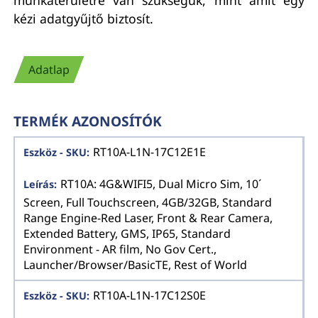
kézi adatgyűjtő biztosít.
Adatlap
TERMÉK AZONOSÍTÓK
RT10A-L1N-17C12E1E
RT10A: 4G&WIFI5, Dual Micro Sim, 10´
Screen, Full Touchscreen, 4GB/32GB, Standard
Range Engine-Red Laser, Front & Rear Camera,
Extended Battery, GMS, IP65, Standard
Environment - AR film, No Gov Cert.,
Launcher/Browser/BasicTE, Rest of World
RT10A-L1N-17C12S0E