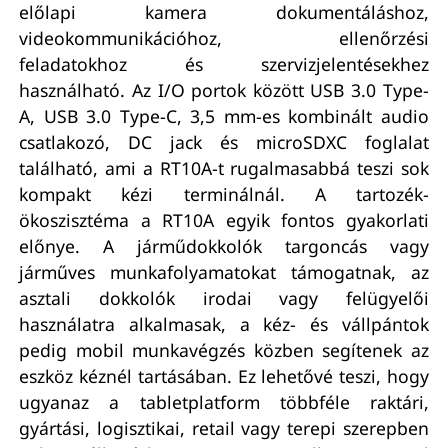
előlapi kamera dokumentáláshoz,
videokommunikációhoz, ellenőrzési
feladatokhoz és szervizjelentésekhez
használható. Az I/O portok között USB 3.0 Type-
A, USB 3.0 Type-C, 3,5 mm-es kombinált audio
csatlakozó, DC jack és microSDXC foglalat
található, ami a RT10A-t rugalmasabbá teszi sok
kompakt kézi terminálnál. A tartozék-
ökoszisztéma a RT10A egyik fontos gyakorlati
előnye. A járműdokkolók targoncás vagy
járműves munkafolyamatokat támogatnak, az
asztali dokkolók irodai vagy felügyelői
használatra alkalmasak, a kéz- és vállpántok
pedig mobil munkavégzés közben segítenek az
eszköz kéznél tartásában. Ez lehetővé teszi, hogy
ugyanaz a tabletplatform többféle raktári,
gyártási, logisztikai, retail vagy terepi szerepben