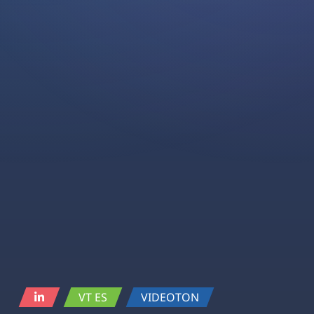
VT ES
VIDEOTON