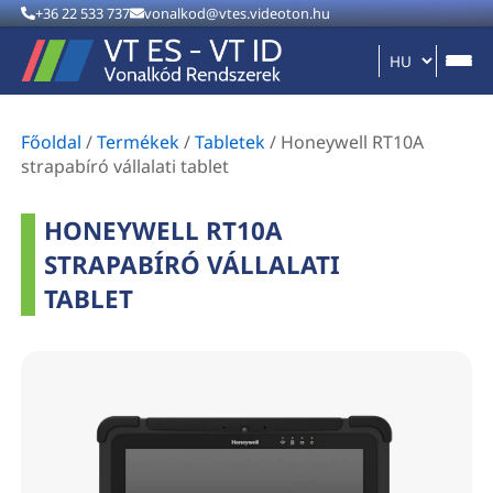
+36 22 533 737
vonalkod@vtes.videoton.hu
Főoldal
/
Termékek
/
Tabletek
/
Honeywell RT10A
strapabíró vállalati tablet
HONEYWELL RT10A
STRAPABÍRÓ VÁLLALATI
TABLET