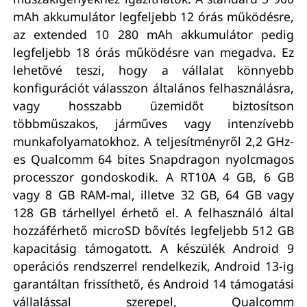
mAh akkumulátor legfeljebb 12 órás működésre,
az extended 10 280 mAh akkumulátor pedig
legfeljebb 18 órás működésre van megadva. Ez
lehetővé teszi, hogy a vállalat könnyebb
konfigurációt válasszon általános felhasználásra,
vagy hosszabb üzemidőt biztosítson
többműszakos, járműves vagy intenzívebb
munkafolyamatokhoz. A teljesítményről 2,2 GHz-
es Qualcomm 64 bites Snapdragon nyolcmagos
processzor gondoskodik. A RT10A 4 GB, 6 GB
vagy 8 GB RAM-mal, illetve 32 GB, 64 GB vagy
128 GB tárhellyel érhető el. A felhasználó által
hozzáférhető microSD bővítés legfeljebb 512 GB
kapacitásig támogatott. A készülék Android 9
operációs rendszerrel rendelkezik, Android 13-ig
garantáltan frissíthető, és Android 14 támogatási
vállalással szerepel, Qualcomm