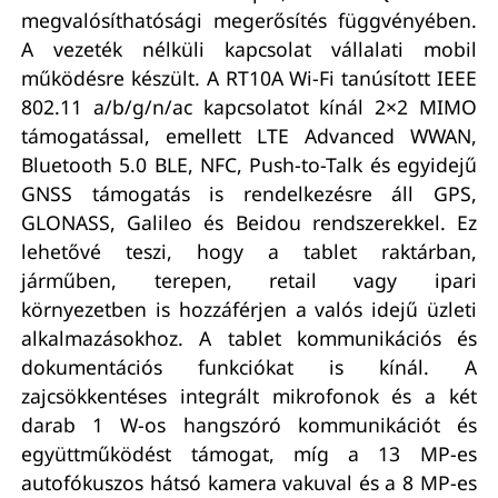
megvalósíthatósági megerősítés függvényében.
A vezeték nélküli kapcsolat vállalati mobil
működésre készült. A RT10A Wi-Fi tanúsított IEEE
802.11 a/b/g/n/ac kapcsolatot kínál 2×2 MIMO
támogatással, emellett LTE Advanced WWAN,
Bluetooth 5.0 BLE, NFC, Push-to-Talk és egyidejű
GNSS támogatás is rendelkezésre áll GPS,
GLONASS, Galileo és Beidou rendszerekkel. Ez
lehetővé teszi, hogy a tablet raktárban,
járműben, terepen, retail vagy ipari
környezetben is hozzáférjen a valós idejű üzleti
alkalmazásokhoz. A tablet kommunikációs és
dokumentációs funkciókat is kínál. A
zajcsökkentéses integrált mikrofonok és a két
darab 1 W-os hangszóró kommunikációt és
együttműködést támogat, míg a 13 MP-es
autofókuszos hátsó kamera vakuval és a 8 MP-es