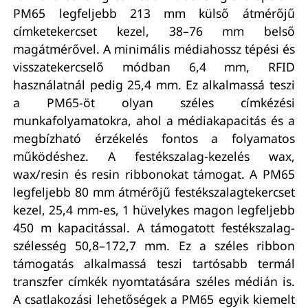
PM65 legfeljebb 213 mm külső átmérőjű
címketekercset kezel, 38–76 mm belső
magátmérővel. A minimális médiahossz tépési és
visszatekercselő módban 6,4 mm, RFID
használatnál pedig 25,4 mm. Ez alkalmassá teszi
a PM65-öt olyan széles címkézési
munkafolyamatokra, ahol a médiakapacitás és a
megbízható érzékelés fontos a folyamatos
működéshez. A festékszalag-kezelés wax,
wax/resin és resin ribbonokat támogat. A PM65
legfeljebb 80 mm átmérőjű festékszalagtekercset
kezel, 25,4 mm-es, 1 hüvelykes magon legfeljebb
450 m kapacitással. A támogatott festékszalag-
szélesség 50,8–172,7 mm. Ez a széles ribbon
támogatás alkalmassá teszi tartósabb termál
transzfer címkék nyomtatására széles médián is.
A csatlakozási lehetőségek a PM65 egyik kiemelt