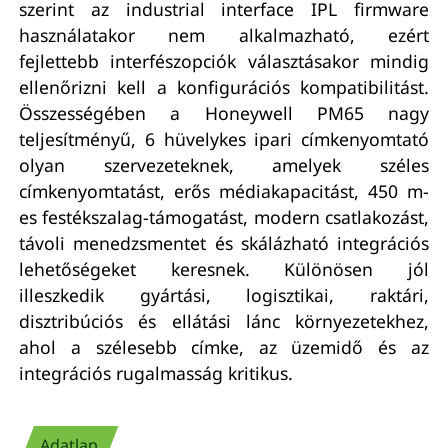
szerint az industrial interface IPL firmware
használatakor nem alkalmazható, ezért
fejlettebb interfészopciók választásakor mindig
ellenőrizni kell a konfigurációs kompatibilitást.
Összességében a Honeywell PM65 nagy
teljesítményű, 6 hüvelykes ipari címkenyomtató
olyan szervezeteknek, amelyek széles
címkenyomtatást, erős médiakapacitást, 450 m-
es festékszalag-támogatást, modern csatlakozást,
távoli menedzsmentet és skálázható integrációs
lehetőségeket keresnek. Különösen jól
illeszkedik gyártási, logisztikai, raktári,
disztribúciós és ellátási lánc környezetekhez,
ahol a szélesebb címke, az üzemidő és az
integrációs rugalmasság kritikus.
Adatlap