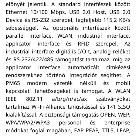
előnyét jelentik. A standard interfészek között
Ethernet 10/100 Mbps, USB 2.0 Host, USB 2.0
Device és RS-232 szerepel, legfeljebb 115,2 KB/s
sebességgel. Az opcionális interfészek között
parallel interface, WLAN, industrial interface,
applicator interface és RFID szerepel. Az
industrial interface digitális I/O-t, analóg reléket
és RS-232/422/485 támogatást tartalmaz, míg az
applicator interface automatizált címkézési
rendszerekhez történő integrációt segíthet. A
PM65 modern vezeték nélküli és mobil
kapcsolati lehetőségeket is támogat. A WLAN
IEEE 802.11 a/b/g/n/ac/ax szabványokat
tartalmaz Wi-Fi Alliance tanúsítással és 1×1 SISO
kialakítással. A biztonsági támogatás OPEN, WEP,
WPA/WPA2/WPA3 personal és enterprise
módokat foglal magában, EAP PEAP, TTLS, LEAP,