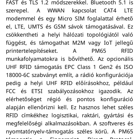
FAST és TLS 1.2 módszerekkel. Bluetooth 5.1 is
szerepel. A WWAN kapcsolat CAT4 LTE
modemmel és egy Micro SIM foglalattal érhető
el, LTE, UMTS és GSM sávok támogatásával. Ez
csökkentheti a helyi hálózati topológiától való
függést, és támogathat M2M vagy IoT jellegű
printertelepítéseket. A PM65 RFID
munkafolyamatokra is bővíthető. Az opcionális
UHF RFID támogatás EPC Class 1 Gen2 és ISO
18000-6C szabványt említ, a rádió konfigurációja
pedig a helyi UHF RFID előírásokhoz, például
FCC és ETSI szabályozásokhoz igazodik. Az
elérhetőséget régió és pontos konfiguráció
alapján ellenőrizni kell. Ez hasznos lehet széles
RFID címkékhez logisztikai, raktári, gyártási és
megfelelőségi alkalmazásokban. A szoftveres és
nyomtatónyelv-támogatás széles körű. A PM65