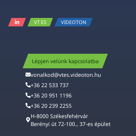
VT ES
VIDEOTON
Lépjen velünk kapcsolatba
vonalkod@vtes.videoton.hu
+36 22 533 737
+36 20 951 1196
+36 20 239 2255
H-8000 Székesfehérvár
Berényi út 72-100., 37-es épület