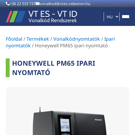
+36 22 533 737
vonalkod@vtes.videoton.hu
Főoldal
/
Termékek
/
Vonalkódnyomtatók
/
Ipari
nyomtatók
/
Honeywell PM65 ipari nyomtató
HONEYWELL PM65 IPARI
NYOMTATÓ