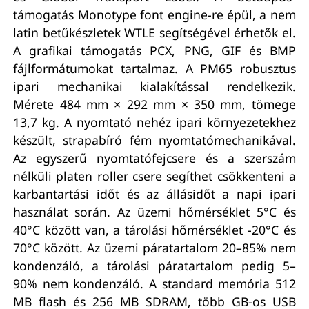
támogatás Monotype font engine-re épül, a nem
latin betűkészletek WTLE segítségével érhetők el.
A grafikai támogatás PCX, PNG, GIF és BMP
fájlformátumokat tartalmaz. A PM65 robusztus
ipari mechanikai kialakítással rendelkezik.
Mérete 484 mm × 292 mm × 350 mm, tömege
13,7 kg. A nyomtató nehéz ipari környezetekhez
készült, strapabíró fém nyomtatómechanikával.
Az egyszerű nyomtatófejcsere és a szerszám
nélküli platen roller csere segíthet csökkenteni a
karbantartási időt és az állásidőt a napi ipari
használat során. Az üzemi hőmérséklet 5°C és
40°C között van, a tárolási hőmérséklet -20°C és
70°C között. Az üzemi páratartalom 20–85% nem
kondenzáló, a tárolási páratartalom pedig 5–
90% nem kondenzáló. A standard memória 512
MB flash és 256 MB SDRAM, több GB-os USB