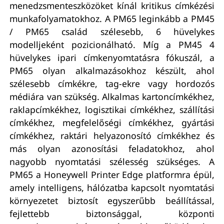
menedzsmenteszközöket kínál kritikus címkézési
munkafolyamatokhoz. A PM65 leginkább a PM45
/ PM65 család szélesebb, 6 hüvelykes
modelljeként pozicionálható. Míg a PM45 4
hüvelykes ipari címkenyomtatásra fókuszál, a
PM65 olyan alkalmazásokhoz készült, ahol
szélesebb címkékre, tag-ekre vagy hordozós
médiára van szükség. Alkalmas kartoncímkékhez,
raklapcímkékhez, logisztikai címkékhez, szállítási
címkékhez, megfelelőségi címkékhez, gyártási
címkékhez, raktári helyazonosító címkékhez és
más olyan azonosítási feladatokhoz, ahol
nagyobb nyomtatási szélesség szükséges. A
PM65 a Honeywell Printer Edge platformra épül,
amely intelligens, hálózatba kapcsolt nyomtatási
környezetet biztosít egyszerűbb beállítással,
fejlettebb biztonsággal, központi