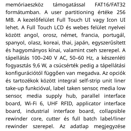
memóriaeszköz támogatással FAT16/FAT32
formátumban. A user partitioning értéke 256
MB. A kezelőfelület Full Touch UI vagy Icon UI
lehet. A Full Touch LCD és webes felület nyelvei
között angol, orosz, német, francia, portugál,
spanyol, olasz, koreai, thai, japán, egyszerűsített
és hagyományos kínai, valamint cseh szerepel. A
tápellátás 100–240 V AC, 50–60 Hz, a készenléti
fogyasztás 9,6 W, a csúcsérték pedig a tápellátási
konfigurációtól függően van megadva. Az opciók
és tartozékok között integral self-strip unit liner
take-up funkcióval, label taken sensor, media low
sensor, media supply hub, parallel interface
board, Wi-Fi 6, UHF RFID, applicator interface
board, industrial interface board, collapsible
rewinder core, cutter és full batch label/liner
rewinder szerepel. Az adatlap megjegyzése