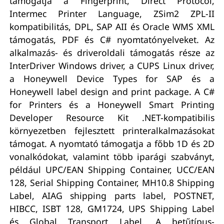
támogatja a Fingerprint, Direct Protocol,
Intermec Printer Language, ZSim2 ZPL-II
kompatibilitás, DPL, SAP AII és Oracle WMS XML
támogatás, PDF és C# nyomtatónyelveket. Az
alkalmazás- és driveroldali támogatás része az
InterDriver Windows driver, a CUPS Linux driver,
a Honeywell Device Types for SAP és a
Honeywell label design and print package. A C#
for Printers és a Honeywell Smart Printing
Developer Resource Kit .NET-kompatibilis
környezetben fejlesztett printeralkalmazásokat
támogat. A nyomtató támogatja a főbb 1D és 2D
vonalkódokat, valamint több iparági szabványt,
például UPC/EAN Shipping Container, UCC/EAN
128, Serial Shipping Container, MH10.8 Shipping
Label, AIAG shipping parts label, POSTNET,
HIBCC, ISBT 128, GM1724, UPS Shipping Label
és Global Transport Label. A betűtípus-