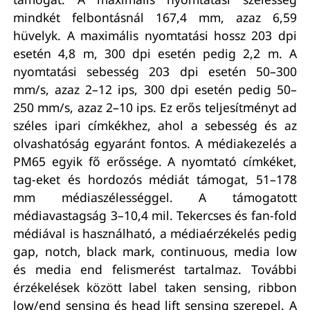
mindkét felbontásnál 167,4 mm, azaz 6,59
hüvelyk. A maximális nyomtatási hossz 203 dpi
esetén 4,8 m, 300 dpi esetén pedig 2,2 m. A
nyomtatási sebesség 203 dpi esetén 50–300
mm/s, azaz 2–12 ips, 300 dpi esetén pedig 50–
250 mm/s, azaz 2–10 ips. Ez erős teljesítményt ad
széles ipari címkékhez, ahol a sebesség és az
olvashatóság egyaránt fontos. A médiakezelés a
PM65 egyik fő erőssége. A nyomtató címkéket,
tag-eket és hordozós médiát támogat, 51–178
mm médiaszélességgel. A támogatott
médiavastagság 3–10,4 mil. Tekercses és fan-fold
médiával is használható, a médiaérzékelés pedig
gap, notch, black mark, continuous, media low
és media end felismerést tartalmaz. További
érzékelések között label taken sensing, ribbon
low/end sensing és head lift sensing szerepel. A