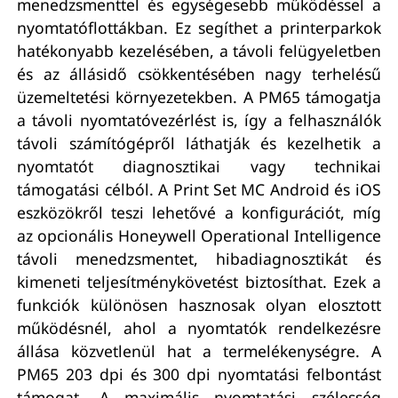
menedzsmenttel és egységesebb működéssel a
nyomtatóflottákban. Ez segíthet a printerparkok
hatékonyabb kezelésében, a távoli felügyeletben
és az állásidő csökkentésében nagy terhelésű
üzemeltetési környezetekben. A PM65 támogatja
a távoli nyomtatóvezérlést is, így a felhasználók
távoli számítógépről láthatják és kezelhetik a
nyomtatót diagnosztikai vagy technikai
támogatási célból. A Print Set MC Android és iOS
eszközökről teszi lehetővé a konfigurációt, míg
az opcionális Honeywell Operational Intelligence
távoli menedzsmentet, hibadiagnosztikát és
kimeneti teljesítménykövetést biztosíthat. Ezek a
funkciók különösen hasznosak olyan elosztott
működésnél, ahol a nyomtatók rendelkezésre
állása közvetlenül hat a termelékenységre. A
PM65 203 dpi és 300 dpi nyomtatási felbontást
támogat. A maximális nyomtatási szélesség