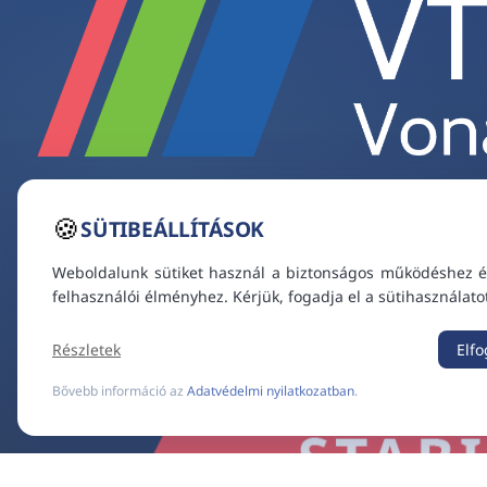
🍪
SÜTIBEÁLLÍTÁSOK
Weboldalunk sütiket használ a biztonságos működéshez é
felhasználói élményhez. Kérjük, fogadja el a sütihasználato
Részletek
Elf
Bővebb információ az
Adatvédelmi nyilatkozatban
.