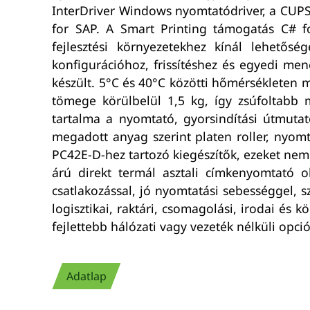
InterDriver Windows nyomtatódriver, a CUPS
for SAP. A Smart Printing támogatás C# f
fejlesztési környezetekhez kínál lehetős
konfigurációhoz, frissítéshez és egyedi me
készült. 5°C és 40°C közötti hőmérséklete
tömege körülbelül 1,5 kg, így zsúfoltabb
tartalma a nyomtató, gyorsindítási útmut
megadott anyag szerint platen roller, nyomt
PC42E-D-hez tartozó kiegészítők, ezeket ne
árú direkt termál asztali címkenyomtató 
csatlakozással, jó nyomtatási sebességgel, s
logisztikai, raktári, csomagolási, irodai és
fejlettebb hálózati vagy vezeték nélküli opció
Adatlap