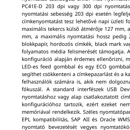
PC41E-D 203 dpi vagy 300 dpi nyomtatási
nyomtatási sebesség 203 dpi esetén legfelje
címkenyomtatást tesz lehetővé napi üzleti
maximális tekercs külső átmérője 127 mm, 
mm, a maximális nyomtatási hossz pedig 
blokkpapír, hordozós címkék, black mark va
folyamatos média felismerését támogatja. 
konfiguráció alapján érdemes ellenőrizni, 
LED-es feed gombbal és egy ECO gombbal
segíthet csökkenteni a címkepazarlást és a k
felhasználók számára is, akik nem dolgozna
fókuszál. A standard interfészek USB Dev
nyomtatáshoz vagy alap csatlakoztatott címk
konfigurációhoz tartozik, ezért ezeket 
memóriával rendelkezik. Széles nyomtatópara
EPL kompatibilitás, SAP AII és Oracle WM
nyomtató bevezetését vegyes nyomtatókö