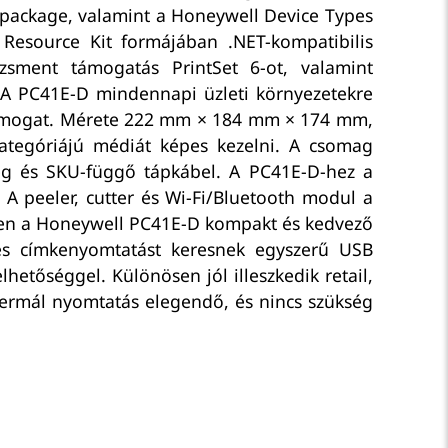
 package, valamint a Honeywell Device Types
Resource Kit formájában .NET-kompatibilis
dzsment támogatás PrintSet 6-ot, valamint
. A PC41E-D mindennapi üzleti környezetekre
 támogat. Mérete 222 mm × 184 mm × 174 mm,
ategóriájú médiát képes kezelni. A csomag
ég és SKU-függő tápkábel. A PC41E-D-hez a
 A peeler, cutter és Wi-Fi/Bluetooth modul a
ében a Honeywell PC41E-D kompakt és kedvező
kes címkenyomtatást keresnek egyszerű USB
hetőséggel. Különösen jól illeszkedik retail,
t termál nyomtatás elegendő, és nincs szükség