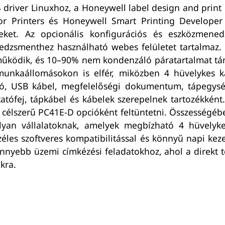
 driver Linuxhoz, a Honeywell label design and print
or Printers és Honeywell Smart Printing Developer 
égeket. Az opcionális konfigurációs és eszközmene
nedzsmenthez használható webes felületet tartalmaz
n működik, és 10–90% nem kondenzáló páratartalmat
 munkaállomásokon is elfér, miközben 4 hüvelykes k
ató, USB kábel, megfelelőségi dokumentum, tápegys
atófej, tápkábel és kábelek szerepelnek tartozékként.
m célszerű PC41E-D opcióként feltüntetni. Összesség
olyan vállalatoknak, amelyek megbízható 4 hüvely
zéles szoftveres kompatibilitással és könnyű napi kezel
 könnyebb üzemi címkézési feladatokhoz, ahol a direk
kra.