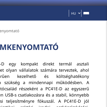
mkenyomtató
CÍMKENYOMTATÓ
D egy kompakt direkt termál asztali
t olyan vállalatok számára terveztek, ahol
erűen kezelhető és költséghatékony
an szükség a mindennapi működésben. A
ócsalád részeként a PC41E-D az egyszerű
en USB-s csatlakozásra és a stabil, könnyebb
si teljesítményre fókuszál. A PC41E-D jól