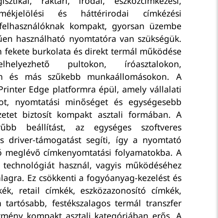
gisztikai, raktári, irodai, eszközcímkézési,
mékjelölési és háttérirodai címkézési
 felhasználóknak kompakt, gyorsan üzembe
űen használható nyomtatóra van szükségük.
 fekete burkolata és direkt termál működése
elyezhető pultokon, íróasztalokon,
on és más szűkebb munkaállomásokon. A
inter Edge platformra épül, amely vállalati
ot, nyomtatási minőséget és egységesebb
zetet biztosít kompakt asztali formában. A
űbb beállítást, az egységes szoftveres
es driver-támogatást segíti, így a nyomtató
ő meglévő címkenyomtatási folyamatokba. A
 technológiát használ, vagyis működéséhez
alagra. Ez csökkenti a fogyóanyag-kezelést és
kék, retail címkék, eszközazonosító címkék,
tartósabb, festékszalagos termál transzfer
tmény kompakt asztali kategóriában erős. A