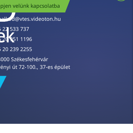
pjen velünk kapcsolatba
nalkod@vtes.videoton.hu
6 22 533 737
6 20 951 1196
6 20 239 2255
8000 Székesfehérvár
ényi út 72-100., 37-es épület