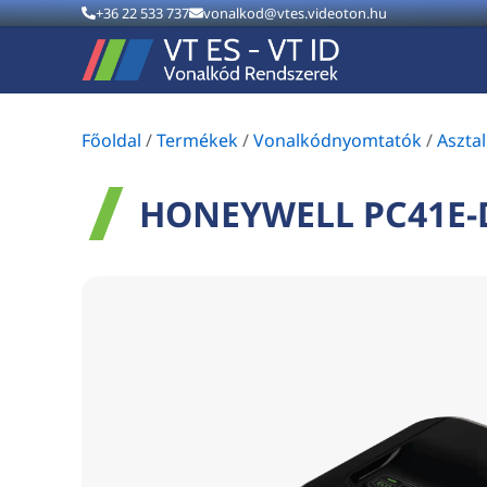
+36 22 533 737
vonalkod@vtes.videoton.hu
Főoldal
/
Termékek
/
Vonalkódnyomtatók
/
Aszta
HONEYWELL PC41E-