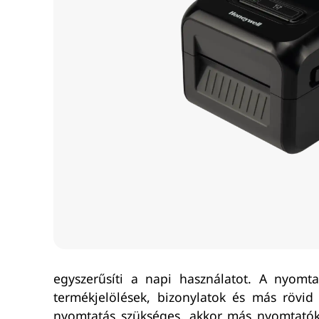
egyszerűsíti a napi használatot. A nyomtat
termékjelölések, bizonylatok és más rövid
nyomtatás szükséges, akkor más nyomtatóka