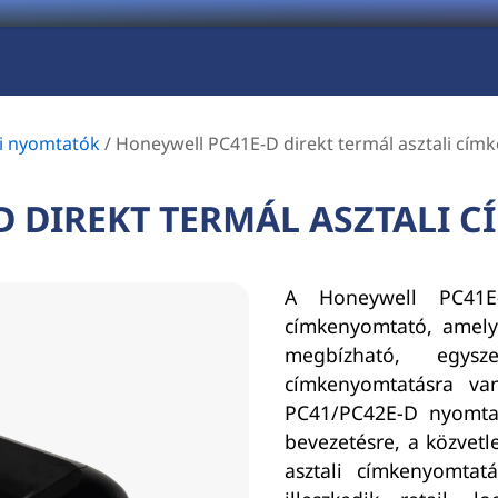
li nyomtatók
/
Honeywell PC41E-D direkt termál asztali cí
D DIREKT TERMÁL ASZTALI 
A Honeywell PC41E-
címkenyomtató, amelye
megbízható, egysz
címkenyomtatásra v
PC41/PC42E-D nyomtat
bevezetésre, a közvetl
asztali címkenyomtatá