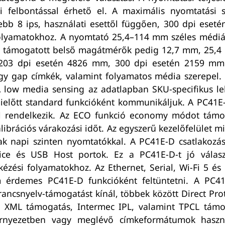
 felbontással érhető el. A maximális nyomtatási 
bb 8 ips, használati esettől függően, 300 dpi eseté
 folyamatokhoz. A nyomtató 25,4–114 mm széles médiá
a támogatott belső magátmérők pedig 12,7 mm, 25,4
203 dpi esetén 4826 mm, 300 dpi esetén 2159 mm. 
gy gap címkék, valamint folyamatos média szerepel.
A low media sensing az adatlapban SKU-specifikus le
mielőtt standard funkcióként kommunikáljuk. A PC41E
 rendelkezik. Az ECO funkció economy módot támo
alibrációs várakozási időt. Az egyszerű kezelőfelület
k napi szinten nyomtatókkal. A PC41E-D csatlakozás
ice és USB Host portok. Ez a PC41E-D-t jó válasz
ézési folyamatokhoz. Az Ethernet, Serial, Wi-Fi 5 é
nem érdemes PC41E-D funkcióként feltüntetni. A 
ncsnyelv-támogatást kínál, többek között Direct Prot
S XML támogatás, Intermec IPL, valamint TPCL támo
rnyezetben vagy meglévő címkeformátumok használ