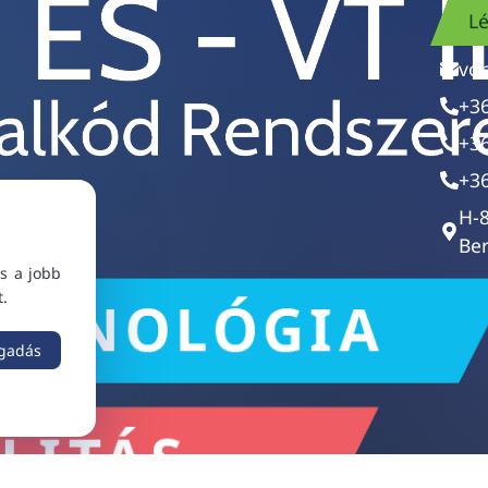
Lé
vo
+3
+3
+3
H-
Ber
s a jobb
t.
ogadás