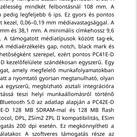
szélesség mindkét felbontásnál 108 mm. A
n pedig legfeljebb 6 ips. Ez gyors és pontos
t kezel, 0,06–0,19 mm médiavastagsággal. A
 mm és 38,1 mm. A minimális címkehossz 9,6
A támogatott médiatípusok között tag-ek,
 A médiaérzékelés gap, notch, black mark és
hetőségként szerepel, ezért pontos PC41E-D
-D kezelőfelülete szándékosan egyszerű. Egy
gat, amely megfelelő munkafolyamatokban
 miatt a nyomtató gyorsan megtanulható, olyan
a egyszerű, megbízható asztali integrációra
tássá teszi helyi munkaállomásról történő
s Bluetooth 5.0 az adatlap alapján a PC42E-D
PC41E-D 128 MB SDRAM-mal és 128 MB flash
ocol, DPL, ZSim2 ZPL II kompatibilitás, ESim
gatás 200 dpi esetén. Ez megkönnyítheti a
atakor. A szoftveres támogatás része az