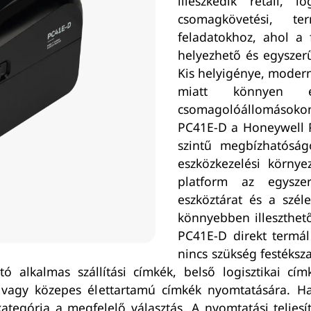
illeszkedik retail, lo
csomagkövetési, ter
feladatokhoz, ahol a
helyezhető és egyszer
Kis helyigénye, modern
miatt könnyen elh
csomagolóállomások
PC41E-D a Honeywell Pr
szintű megbízhatóság
eszközkezelési környe
platform az egyszer
eszköztárat és a szél
könnyebben illeszthet
PC41E-D direkt termál
nincs szükség festéksz
ó alkalmas szállítási címkék, belső logisztikai cím
 vagy közepes élettartamú címkék nyomtatására. Ha 
tegória a megfelelő választás. A nyomtatási teljesí