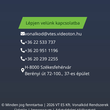
Lépjen velünk kapcsolatba
vonalkod@vtes.videoton.hu
+36 22 533 737
+36 20 951 1196
+36 20 239 2255
H-8000 Székesfehérvár
Berényi út 72-100., 37-es épület
© Minden jog fenntartva | 2026 VT ES Kft. Vonalkód Rendszerek
Üzletág |
Impresszum
|
Adatvédelmi tájékoztató