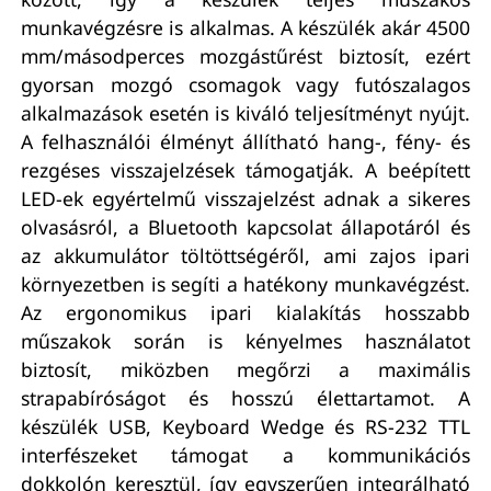
munkavégzésre is alkalmas. A készülék akár 4500
mm/másodperces mozgástűrést biztosít, ezért
gyorsan mozgó csomagok vagy futószalagos
alkalmazások esetén is kiváló teljesítményt nyújt.
A felhasználói élményt állítható hang-, fény- és
rezgéses visszajelzések támogatják. A beépített
LED-ek egyértelmű visszajelzést adnak a sikeres
olvasásról, a Bluetooth kapcsolat állapotáról és
az akkumulátor töltöttségéről, ami zajos ipari
környezetben is segíti a hatékony munkavégzést.
Az ergonomikus ipari kialakítás hosszabb
műszakok során is kényelmes használatot
biztosít, miközben megőrzi a maximális
strapabíróságot és hosszú élettartamot. A
készülék USB, Keyboard Wedge és RS-232 TTL
interfészeket támogat a kommunikációs
dokkolón keresztül, így egyszerűen integrálható