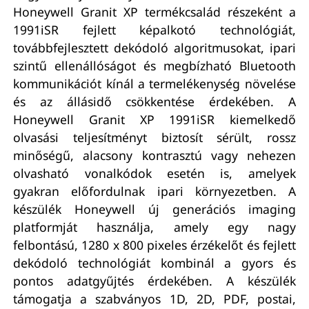
Honeywell Granit XP termékcsalád részeként a
1991iSR fejlett képalkotó technológiát,
továbbfejlesztett dekódoló algoritmusokat, ipari
szintű ellenállóságot és megbízható Bluetooth
kommunikációt kínál a termelékenység növelése
és az állásidő csökkentése érdekében. A
Honeywell Granit XP 1991iSR kiemelkedő
olvasási teljesítményt biztosít sérült, rossz
minőségű, alacsony kontrasztú vagy nehezen
olvasható vonalkódok esetén is, amelyek
gyakran előfordulnak ipari környezetben. A
készülék Honeywell új generációs imaging
platformját használja, amely egy nagy
felbontású, 1280 x 800 pixeles érzékelőt és fejlett
dekódoló technológiát kombinál a gyors és
pontos adatgyűjtés érdekében. A készülék
támogatja a szabványos 1D, 2D, PDF, postai,