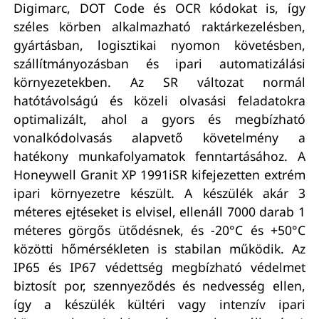
Digimarc, DOT Code és OCR kódokat is, így
széles körben alkalmazható raktárkezelésben,
gyártásban, logisztikai nyomon követésben,
szállítmányozásban és ipari automatizálási
környezetekben. Az SR változat normál
hatótávolságú és közeli olvasási feladatokra
optimalizált, ahol a gyors és megbízható
vonalkódolvasás alapvető követelmény a
hatékony munkafolyamatok fenntartásához. A
Honeywell Granit XP 1991iSR kifejezetten extrém
ipari környezetre készült. A készülék akár 3
méteres ejtéseket is elvisel, ellenáll 7000 darab 1
méteres görgős ütődésnek, és -20°C és +50°C
közötti hőmérsékleten is stabilan működik. Az
IP65 és IP67 védettség megbízható védelmet
biztosít por, szennyeződés és nedvesség ellen,
így a készülék kültéri vagy intenzív ipari