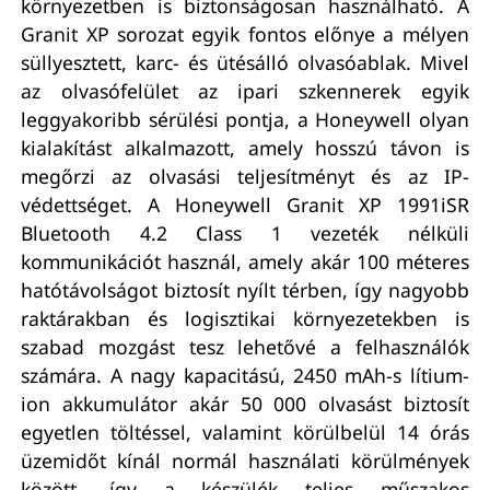
környezetben is biztonságosan használható. A
Granit XP sorozat egyik fontos előnye a mélyen
süllyesztett, karc- és ütésálló olvasóablak. Mivel
az olvasófelület az ipari szkennerek egyik
leggyakoribb sérülési pontja, a Honeywell olyan
kialakítást alkalmazott, amely hosszú távon is
megőrzi az olvasási teljesítményt és az IP-
védettséget. A Honeywell Granit XP 1991iSR
Bluetooth 4.2 Class 1 vezeték nélküli
kommunikációt használ, amely akár 100 méteres
hatótávolságot biztosít nyílt térben, így nagyobb
raktárakban és logisztikai környezetekben is
szabad mozgást tesz lehetővé a felhasználók
számára. A nagy kapacitású, 2450 mAh-s lítium-
ion akkumulátor akár 50 000 olvasást biztosít
egyetlen töltéssel, valamint körülbelül 14 órás
üzemidőt kínál normál használati körülmények
között, így a készülék teljes műszakos