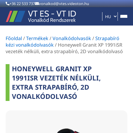
+36 22 533 737
vonalkod@vtes.videoton.hu
Főoldal
/
Termékek
/
Vonalkódolvasók
/
Strapabíró
kézi vonalkódolvasók
/
Honeywell Granit XP 1991iSR
vezeték nélküli, extra strapabíró, 2D vonalkódolvasó
HONEYWELL GRANIT XP
1991ISR VEZETÉK NÉLKÜLI,
EXTRA STRAPABÍRÓ, 2D
VONALKÓDOLVASÓ