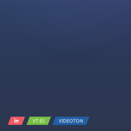
VT ES
VIDEOTON