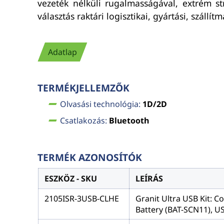
vezeték nélküli rugalmasságával, extrém s
választás raktári logisztikai, gyártási, száll
Adatlap
TERMÉKJELLEMZŐK
Olvasási technológia:
1D/2D
Csatlakozás:
Bluetooth
TERMÉK AZONOSÍTÓK
ESZKÖZ - SKU
LEÍRÁS
2105ISR-3USB-CLHE
Granit Ultra USB Kit: C
Battery (BAT-SCN11), U