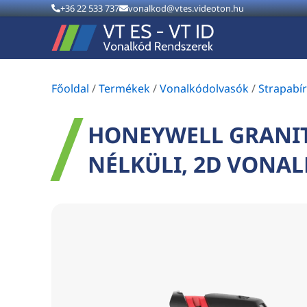
+36 22 533 737
vonalkod@vtes.videoton.hu
Főoldal
/
Termékek
/
Vonalkódolvasók
/
Strapabí
HONEYWELL GRANIT 
NÉLKÜLI, 2D VONA