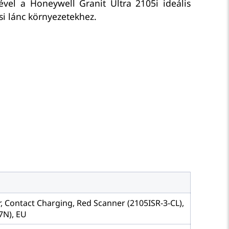
vel a Honeywell Granit Ultra 2105i ideális
ási lánc környezetekhez.
r, Contact Charging, Red Scanner (2105ISR-3-CL),
7N), EU