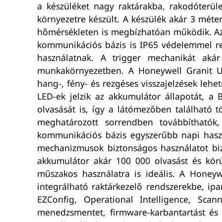
a készüléket nagy raktárakba, rakodóterüle
környezetre készült. A készülék akár 3 méter
hőmérsékleten is megbízhatóan működik. Az 
kommunikációs bázis is IP65 védelemmel rend
használatnak. A trigger mechanikát akár
munkakörnyezetben. A Honeywell Granit Ult
hang-, fény- és rezgéses visszajelzések lehe
LED-ek jelzik az akkumulátor állapotát, a
olvasását is, így a látómezőben található 
meghatározott sorrendben továbbíthatók, 
kommunikációs bázis egyszerűbb napi haszn
mechanizmusok biztonságos használatot biz
akkumulátor akár 100 000 olvasást és körül
műszakos használatra is ideális. A Honey
integrálható raktárkezelő rendszerekbe, ipa
EZConfig, Operational Intelligence, Sca
menedzsmentet, firmware-karbantartást és az