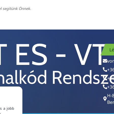
el segítünk Önnek.
Lé
vo
+3
+3
+3
H-
Ber
s a jobb
t.