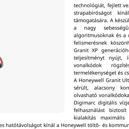
technológiát, fejlett 
strapabíróságot kín
támogatására. A készül
a nagy sebességű 
algoritmusoknak és a 
felismerésnek köszön
Granit XP generációh
teljesítményt nyújt,
vonalkódok rögzí
termelékenységet és c
A Honeywell Granit Ul
sérült, alacsony ko
olvasható vonalkódoka
Digimarc digitális ví
felhasználást biztosí
kialakítás maximális
 hatótávolságot kínál a Honeywell töltő- és kommuniká