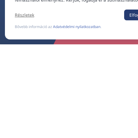
Részletek
Elf
Bővebb információ az
Adatvédelmi nyilatkozatban
.