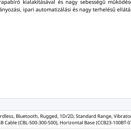
trapabíró kialakításával és nagy sebességű működésé
ítmányozási, ipari automatizálási és nagy terhelésű ellát
ordless, Bluetooth, Rugged, 1D/2D, Standard Range, Vibrato
SB Cable (CBL-500-300-S00), Horizontal Base (CCB23-100BT-0