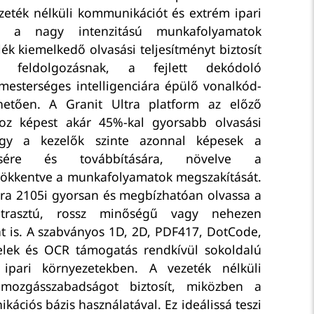
vezeték nélküli kommunikációt és extrém ipari
ál a nagy intenzitású munkafolyamatok
ék kiemelkedő olvasási teljesítményt biztosít
feldolgozásnak, a fejlett dekódoló
mesterséges intelligenciára épülő vonalkód-
hetően. A Granit Ultra platform az előző
oz képest akár 45%-kal gyorsabb olvasási
 így a kezelők szinte azonnal képesek a
tésére és továbbítására, növelve a
sökkentve a munkafolyamatok megszakítását.
tra 2105i gyorsan és megbízhatóan olvassa a
ntrasztú, rossz minőségű vagy nehezen
t is. A szabványos 1D, 2D, PDF417, DotCode,
zjelek és OCR támogatás rendkívül sokoldalú
t ipari környezetekben. A vezeték nélküli
 mozgásszabadságot biztosít, miközben a
ciós bázis használatával. Ez ideálissá teszi