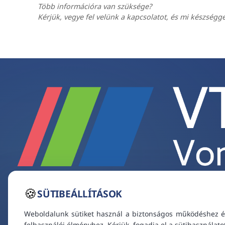
Több információra van szüksége?
Kérjük, vegye fel velünk a kapcsolatot, és mi készségg
🍪
SÜTIBEÁLLÍTÁSOK
Weboldalunk sütiket használ a biztonságos működéshez é
felhasználói élményhez. Kérjük, fogadja el a sütihasználato