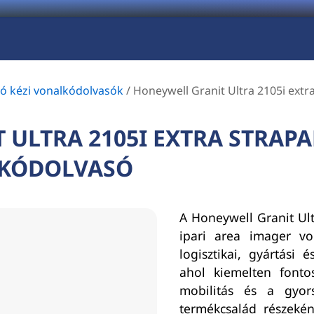
ró kézi vonalkódolvasók
/
Honeywell Granit Ultra 2105i extr
ULTRA 2105I EXTRA STRAPA
LKÓDOLVASÓ
A Honeywell Granit Ult
ipari area imager von
logisztikai, gyártási é
ahol kiemelten fonto
mobilitás és a gyor
termékcsalád részekén