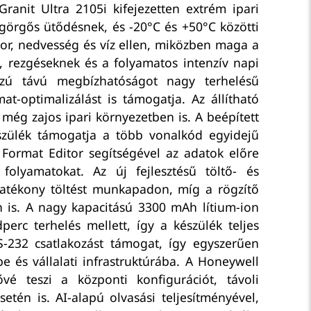
ranit Ultra 2105i kifejezetten extrém ipari
s görgős ütődésnek, és -20°C és +50°C közötti
or, nedvesség és víz ellen, miközben maga a
k, rezgéseknek és a folyamatos intenzív napi
sszú távú megbízhatóságot nagy terhelésű
-optimalizálást is támogatja. Az állítható
 még zajos ipari környezetben is. A beépített
észülék támogatja a több vonalkód egyidejű
 Format Editor segítségével az adatok előre
folyamatokat. Az új fejlesztésű töltő- és
hatékony töltést munkapadon, míg a rögzítő
 is. A nagy kapacitású 3300 mAh lítium-ion
erc terhelés mellett, így a készülék teljes
-232 csatlakozást támogat, így egyszerűen
e és vállalati infrastruktúrába. A Honeywell
é teszi a központi konfigurációt, távoli
etén is. AI-alapú olvasási teljesítményével,