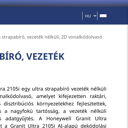
a strapabíró, vezeték nélküli, 2D vonalkódolvasó
BÍRÓ, VEZETÉK
ra 2105i egy ultra strapabíró vezeték nélküli
alkódolvasó, amelyet kifejezetten raktári,
s disztribúciós környezetekhez fejlesztettek,
s a nagyfokú tartósság, a vezeték nélküli
s adatgyűjtés. A Honeywell Granit Ultra
t a Granit Ultra 2105i AI-alapú dekódolási