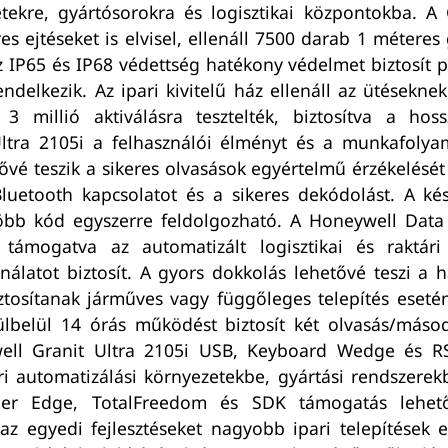
tekre, gyártósorokra és logisztikai központokba. A G
es ejtéseket is elvisel, ellenáll 7500 darab 1 métere
IP65 és IP68 védettség hatékony védelmet biztosít p
elkezik. Az ipari kivitelű ház ellenáll az ütésekne
 3 millió aktiválásra tesztelték, biztosítva a ho
ra 2105i a felhasználói élményt és a munkafolyamat
tővé teszik a sikeres olvasások egyértelmű érzékelését
 Bluetooth kapcsolatot és a sikeres dekódolást. A k
több kód egyszerre feldolgozható. A Honeywell Data
támogatva az automatizált logisztikai és raktári 
álatot biztosít. A gyors dokkolás lehetővé teszi a 
tosítanak járműves vagy függőleges telepítés esetén
belül 14 órás működést biztosít két olvasás/másodp
well Granit Ultra 2105i USB, Keyboard Wedge és RS
ri automatizálási környezetekbe, gyártási rendszerekb
nner Edge, TotalFreedom és SDK támogatás lehetőv
 egyedi fejlesztéseket nagyobb ipari telepítések es