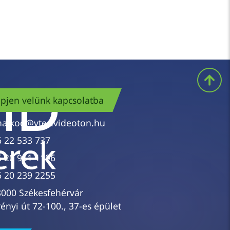
pjen velünk kapcsolatba
nalkod@vtes.videoton.hu
6 22 533 737
6 20 951 1196
6 20 239 2255
8000 Székesfehérvár
ényi út 72-100., 37-es épület