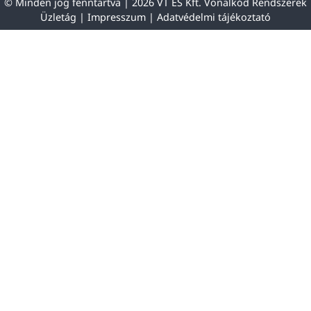
© Minden jog fenntartva | 2026 VT ES Kft. Vonalkód Rendszerek
Üzletág |
Impresszum
|
Adatvédelmi tájékoztató