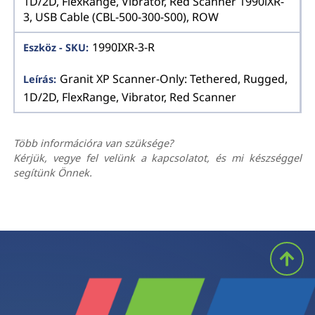
1D/2D, FlexRange, Vibrator, Red Scanner 1990iXR-
3, USB Cable (CBL-500-300-S00), ROW
1990IXR-3-R
Granit XP Scanner-Only: Tethered, Rugged,
1D/2D, FlexRange, Vibrator, Red Scanner
Több információra van szüksége?
Kérjük, vegye fel velünk a kapcsolatot, és mi készséggel
segítünk Önnek.