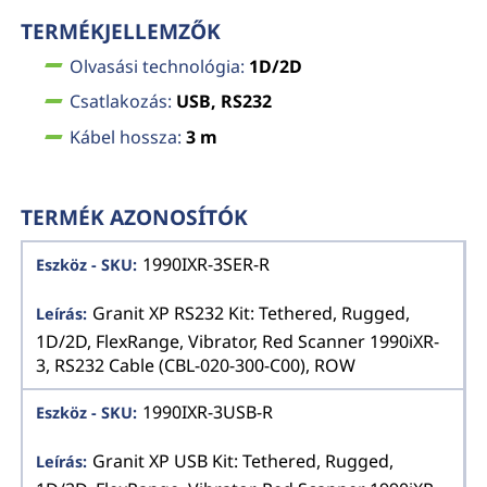
TERMÉKJELLEMZŐK
Olvasási technológia:
1D/2D
Csatlakozás:
USB, RS232
Kábel hossza:
3 m
TERMÉK AZONOSÍTÓK
1990IXR-3SER-R
Granit XP RS232 Kit: Tethered, Rugged,
1D/2D, FlexRange, Vibrator, Red Scanner 1990iXR-
3, RS232 Cable (CBL-020-300-C00), ROW
1990IXR-3USB-R
Granit XP USB Kit: Tethered, Rugged,