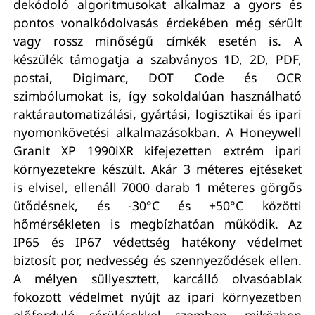
dekódoló algoritmusokat alkalmaz a gyors és
pontos vonalkódolvasás érdekében még sérült
vagy rossz minőségű címkék esetén is. A
készülék támogatja a szabványos 1D, 2D, PDF,
postai, Digimarc, DOT Code és OCR
szimbólumokat is, így sokoldalúan használható
raktárautomatizálási, gyártási, logisztikai és ipari
nyomonkövetési alkalmazásokban. A Honeywell
Granit XP 1990iXR kifejezetten extrém ipari
környezetekre készült. Akár 3 méteres ejtéseket
is elvisel, ellenáll 7000 darab 1 méteres görgős
ütődésnek, és -30°C és +50°C közötti
hőmérsékleten is megbízhatóan működik. Az
IP65 és IP67 védettség hatékony védelmet
biztosít por, nedvesség és szennyeződések ellen.
A mélyen süllyesztett, karcálló olvasóablak
fokozott védelmet nyújt az ipari környezetben
előforduló sérülésekkel szemben, miközben