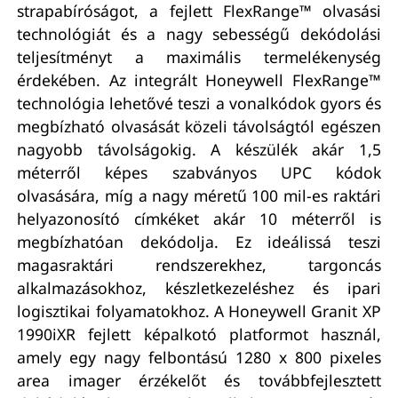
strapabíróságot, a fejlett FlexRange™ olvasási
technológiát és a nagy sebességű dekódolási
teljesítményt a maximális termelékenység
érdekében. Az integrált Honeywell FlexRange™
technológia lehetővé teszi a vonalkódok gyors és
megbízható olvasását közeli távolságtól egészen
nagyobb távolságokig. A készülék akár 1,5
méterről képes szabványos UPC kódok
olvasására, míg a nagy méretű 100 mil-es raktári
helyazonosító címkéket akár 10 méterről is
megbízhatóan dekódolja. Ez ideálissá teszi
magasraktári rendszerekhez, targoncás
alkalmazásokhoz, készletkezeléshez és ipari
logisztikai folyamatokhoz. A Honeywell Granit XP
1990iXR fejlett képalkotó platformot használ,
amely egy nagy felbontású 1280 x 800 pixeles
area imager érzékelőt és továbbfejlesztett