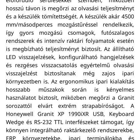
hosszú távon is megőrzi az olvasási teljesítményt
és a készülék tömítettségét. A készülék akár 4500
mm/másodperces mozgástűréssel rendelkezik,
így gyors mozgású csomagok, futószalagos
rendszerek és intenzív raktári folyamatok esetén
is megbízható teljesítményt biztosít. Az állítható
LED visszajelzések, konfigurálható hangjelzések
és rezgéses visszacsatolás egyértelmű olvasási
visszajelzést biztosítanak még zajos ipari
környezetben is. Az ergonomikus ipari kialakítás
hosszabb műszakok során is kényelmes
használatot biztosít, miközben megőrzi a Granit
sorozattól elvárt extrém strapabíróságot. A
Honeywell Granit XP 1990iXR USB, Keyboard
Wedge és RS-232 TTL interfészeket támogat, így
könnyen integrálható raktárkezelő rendszerekbe,
ERP környezetekbe, ipari terminálokba és