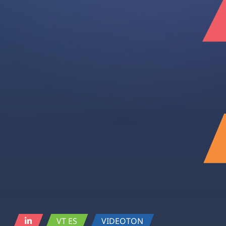
VT ES
VIDEOTON