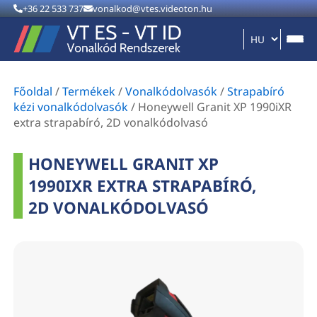
+36 22 533 737
vonalkod@vtes.videoton.hu
Főoldal
/
Termékek
/
Vonalkódolvasók
/
Strapabíró
kézi vonalkódolvasók
/
Honeywell Granit XP 1990iXR
extra strapabíró, 2D vonalkódolvasó
HONEYWELL GRANIT XP
1990IXR EXTRA STRAPABÍRÓ,
2D VONALKÓDOLVASÓ