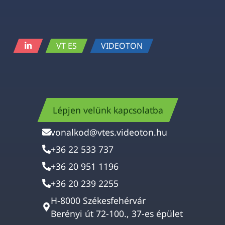
VT ES
VIDEOTON
Lépjen velünk kapcsolatba
vonalkod@vtes.videoton.hu
+36 22 533 737
+36 20 951 1196
+36 20 239 2255
H-8000 Székesfehérvár
Berényi út 72-100., 37-es épület