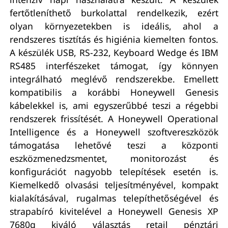
fertőtleníthető burkolattal rendelkezik, ezért
olyan környezetekben is ideális, ahol a
rendszeres tisztítás és higiénia kiemelten fontos.
A készülék USB, RS-232, Keyboard Wedge és IBM
RS485 interfészeket támogat, így könnyen
integrálható meglévő rendszerekbe. Emellett
kompatibilis a korábbi Honeywell Genesis
kábelekkel is, ami egyszerűbbé teszi a régebbi
rendszerek frissítését. A Honeywell Operational
Intelligence és a Honeywell szoftvereszközök
támogatása lehetővé teszi a központi
eszközmenedzsmentet, monitorozást és
konfigurációt nagyobb telepítések esetén is.
Kiemelkedő olvasási teljesítményével, kompakt
kialakításával, rugalmas telepíthetőségével és
strapabíró kivitelével a Honeywell Genesis XP
7680g kiváló választás retail pénztári