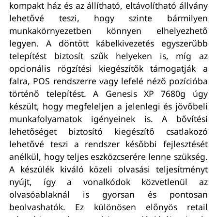
kompakt ház és az állítható, eltávolítható állvány
lehetővé teszi, hogy szinte bármilyen
munkakörnyezetben könnyen elhelyezhető
legyen. A döntött kábelkivezetés egyszerűbb
telepítést biztosít szűk helyeken is, míg az
opcionális rögzítési kiegészítők támogatják a
falra, POS rendszerre vagy lefelé néző pozícióba
történő telepítést. A Genesis XP 7680g úgy
készült, hogy megfeleljen a jelenlegi és jövőbeli
munkafolyamatok igényeinek is. A bővítési
lehetőséget biztosító kiegészítő csatlakozó
lehetővé teszi a rendszer későbbi fejlesztését
anélkül, hogy teljes eszközcserére lenne szükség.
A készülék kiváló közeli olvasási teljesítményt
nyújt, így a vonalkódok közvetlenül az
olvasóablaknál is gyorsan és pontosan
beolvashatók. Ez különösen előnyös retail