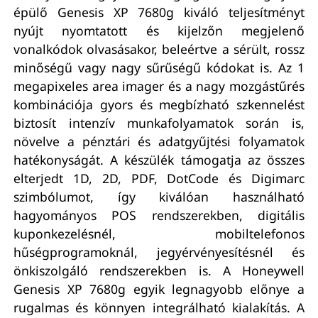
épülő Genesis XP 7680g kiváló teljesítményt
nyújt nyomtatott és kijelzőn megjelenő
vonalkódok olvasásakor, beleértve a sérült, rossz
minőségű vagy nagy sűrűségű kódokat is. Az 1
megapixeles area imager és a nagy mozgástűrés
kombinációja gyors és megbízható szkennelést
biztosít intenzív munkafolyamatok során is,
növelve a pénztári és adatgyűjtési folyamatok
hatékonyságát. A készülék támogatja az összes
elterjedt 1D, 2D, PDF, DotCode és Digimarc
szimbólumot, így kiválóan használható
hagyományos POS rendszerekben, digitális
kuponkezelésnél, mobiltelefonos
hűségprogramoknál, jegyérvényesítésnél és
önkiszolgáló rendszerekben is. A Honeywell
Genesis XP 7680g egyik legnagyobb előnye a
rugalmas és könnyen integrálható kialakítás. A