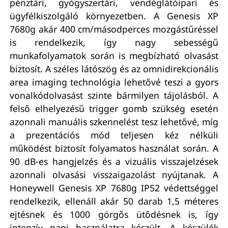
pénztári, gyógyszertári, vendéglátóipari és
ügyfélkiszolgáló környezetben. A Genesis XP
7680g akár 400 cm/másodperces mozgástűréssel
is rendelkezik, így nagy sebességű
munkafolyamatok során is megbízható olvasást
biztosít. A széles látószög és az omnidirekcionális
area imaging technológia lehetővé teszi a gyors
vonalkódolvasást szinte bármilyen tájolásból. A
felső elhelyezésű trigger gomb szükség esetén
azonnali manuális szkennelést tesz lehetővé, míg
a prezentációs mód teljesen kéz nélküli
működést biztosít folyamatos használat során. A
90 dB-es hangjelzés és a vizuális visszajelzések
azonnali olvasási visszaigazolást nyújtanak. A
Honeywell Genesis XP 7680g IP52 védettséggel
rendelkezik, ellenáll akár 50 darab 1,5 méteres
ejtésnek és 1000 görgős ütődésnek is, így
intenzív napi használatra készült. A készülék