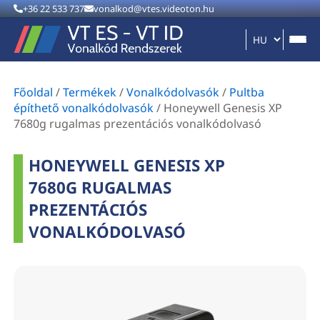
+36 22 533 737
vonalkod@vtes.videoton.hu
Főoldal
/
Termékek
/
Vonalkódolvasók
/
Pultba
építhető vonalkódolvasók
/
Honeywell Genesis XP
7680g rugalmas prezentációs vonalkódolvasó
HONEYWELL GENESIS XP
7680G RUGALMAS
PREZENTÁCIÓS
VONALKÓDOLVASÓ